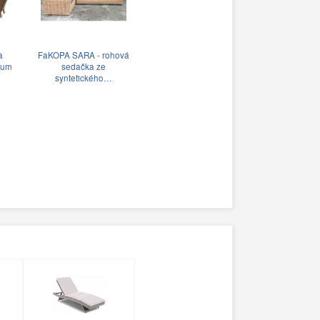
a
FaKOPA SARA - rohová
dum
sedačka ze
syntetického…