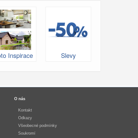
to Inspirace
Slevy
O nás
Kontakt
Odkazy
Všeobecné podmínky
Soukromí