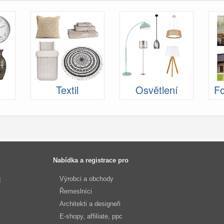
Textil
Osvětlení
Fo
Nabídka a registrace pro
Výrobci a obchody
í
Řemeslníci
Architekti a designeři
E-shopy, affiliate, ppc