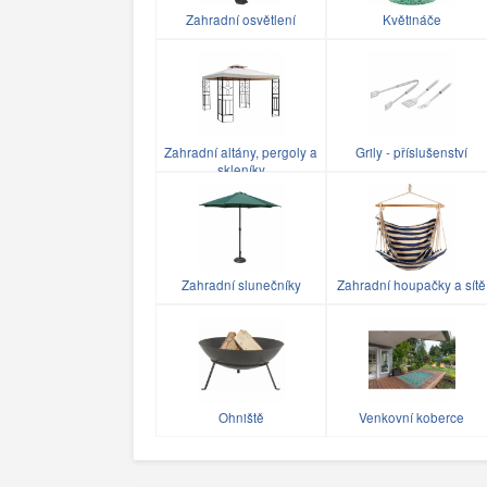
Zahradní osvětlení
Květináče
Zahradní altány, pergoly a
Grily - příslušenství
skleníky
Zahradní slunečníky
Zahradní houpačky a sítě
Ohniště
Venkovní koberce