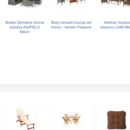
Brafab Záhradná rohová
Šedý zahradní lounge set
Hartman Sedaci
súprava ASHFIELD
Arona – Garden Pleasure
súprava LOUIS M
Mdum