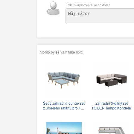
Přidej svůj komentář nebo dotaz
Mohlo by se vám také líbit:
Šedý zahradní lounge set
Zahradní 3-dílný set
z umělého ratanu pro 4…
RODEN Tempo Kondela