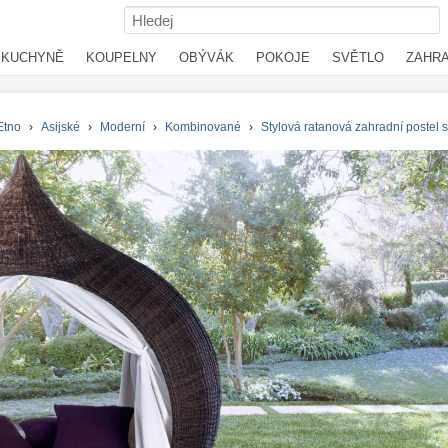
KUCHYNĚ
KOUPELNY
OBÝVÁK
POKOJE
SVĚTLO
ZAHR
Etno
›
Asijské
›
Moderní
›
Kombinované
›
Stylová ratanová zahradní postel 