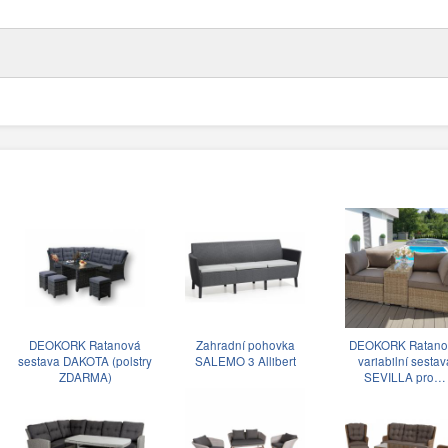
DEOKORK Ratanová
Zahradní pohovka
DEOKORK Ratano
sestava DAKOTA (polstry
SALEMO 3 Allibert
variabilní sestav
ZDARMA)
SEVILLA pro…