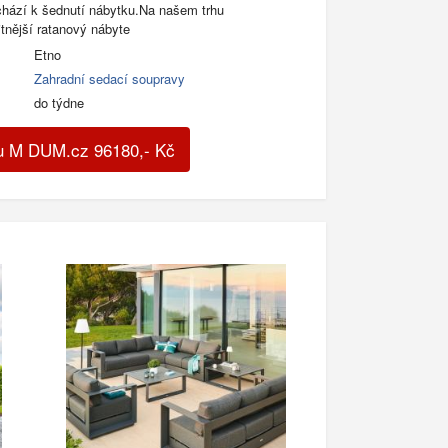
ochází k šednutí nábytku.Na našem trhu
itnější ratanový nábyte
Etno
Zahradní sedací soupravy
do týdne
u M DUM.cz
96180
,-
Kč