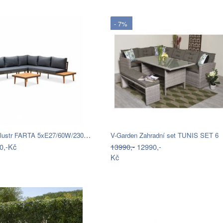
- 7%
Přisazený lustr FARTA 5xE27/60W/230V…
V-Garden Zahradní set TUNIS SET 6
0,-Kč
13990,-
12990,-
Kč