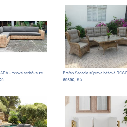
ARA - rohová sedačka ze…
Kč
69390,-Kč