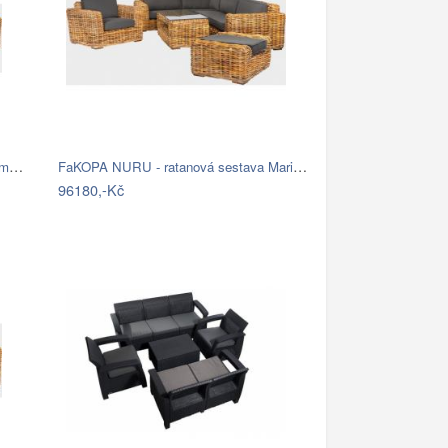
FaKOPA TOSCA - ratanová sestava Amy Mdum
FaKOPA NURU - ratanová sestava Marina…
96180,-Kč