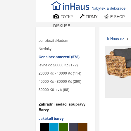
Nábytek a dekorace
FOTKY
FIRMY
E-SHOP
DISKUSE
InHaus.cz
›
Jen zboží skladem
Novinky
Cena bez omezení (578)
levné do 20000 Kč (172)
20000 Kč - 40000 Kč (114)
40000 Kč - 80000 Kč (290)
80000 Kč a víc (98)
Zahradní sedací soupravy
Barvy
Jakékoli barvy