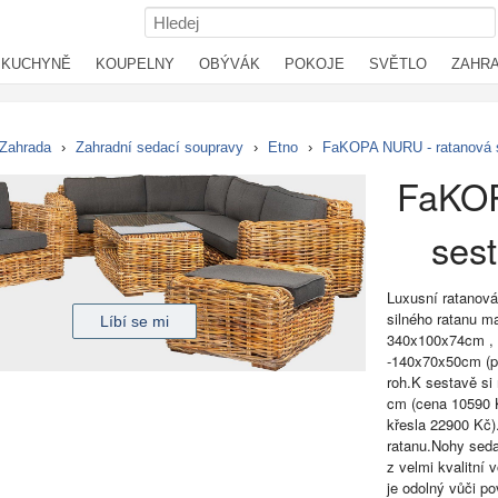
KUCHYNĚ
KOUPELNY
OBÝVÁK
POKOJE
SVĚTLO
ZAHR
Zahrada
›
Zahradní sedací soupravy
›
Etno
›
FaKOPA NURU - ratanová 
FaKOP
ses
Luxusní ratanov
silného ratanu m
340x100x74cm , 
-140x70x50cm (pr
roh.K sestavě si
cm (cena 10590 
křesla 22900 Kč
ratanu.Nohy seda
z velmi kvalitn
je odolný vůči 