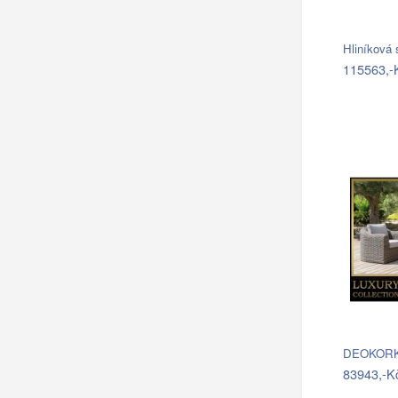
Hliníková
115563,-
DEOKORK 
83943,-K