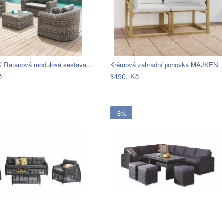
Ratanová modulová sestava…
Krémová zahradní pohovka MAJKEN
č
3490,-Kč
- 8%