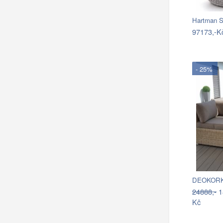
97173,-K
- 25%
DEOKORK R
24888,-
1
Kč