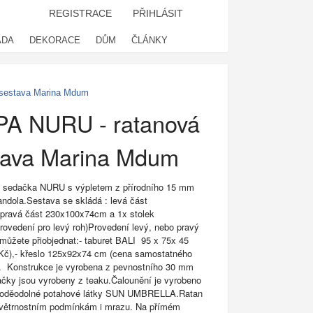
REGISTRACE
PŘIHLÁSIT
ADA
DEKORACE
DŮM
ČLÁNKY
sestava Marina Mdum
A NURU - ratanová
tava Marina Mdum
á sedačka NURU s výpletem z přírodního 15 mm
andola.Sestava se skládá : levá část
pravá část 230x100x74cm a 1x stolek
ovedení pro levý roh)Provedení levý, nebo pravý
 můžete přiobjednat:- taburet BALI 95 x 75x 45
Kč),- křeslo 125x92x74 cm (cena samostatného
). Konstrukce je vyrobena z pevnostního 30 mm
čky jsou vyrobeny z teaku.Čalounění je vyrobeno
í voděodolné potahové látky SUN UMBRELLA.Ratan
povětrnostním podmínkám i mrazu. Na přímém