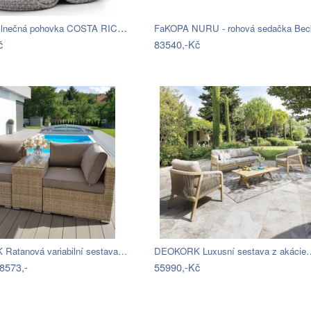
Hartman Slnečná pohovka COSTA RICA Mdum
č
83540,-Kč
atanová variabilní sestava…
DEOKORK Luxusní sestava z akácie
8573,-
55990,-Kč