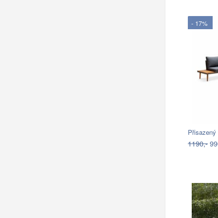
- 17%
1190,-
99