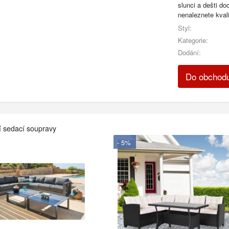
slunci a dešti d
nenaleznete kval
Styl:
Kategorie:
Dodání:
Do obchod
í sedací soupravy
- 5%