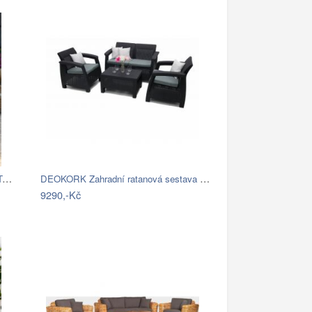
Brafab Sedacia súprava béžová ROSITA -…
DEOKORK Zahradní ratanová sestava CORFU…
9290,-Kč