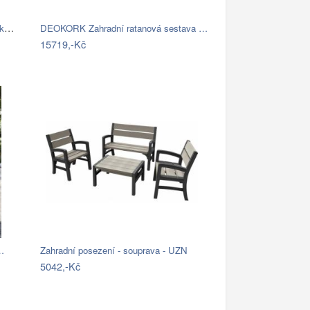
FaKOPA NURU - rohová sedačka Becky Mdum
DEOKORK Zahradní ratanová sestava …
15719,-Kč
…
Zahradní posezení - souprava - UZN
5042,-Kč