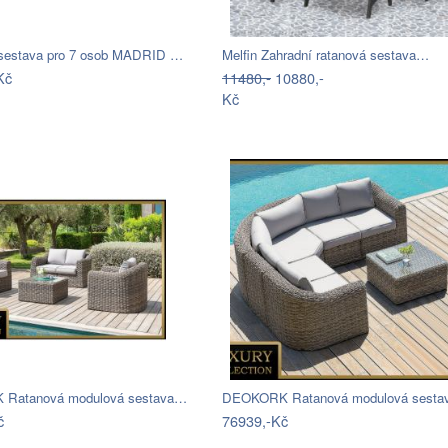
 sestava pro 7 osob MADRID …
Melfin Zahradní ratanová sestava…
Kč
11480,-
10880,-
Kč
Ratanová modulová sestava…
DEOKORK Ratanová modulová sest
č
76939,-Kč