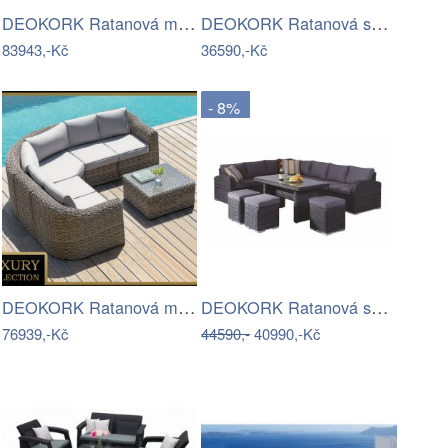
DEOKORK Ratanová modulová sestava…
DEOKORK Ratanová sestava CHARLOTTE …
83943,-Kč
36590,-Kč
- 8%
DEOKORK Ratanová modulová sestava…
DEOKORK Ratanová sestava NAOMI antracit…
76939,-Kč
44590,-
40990,-Kč