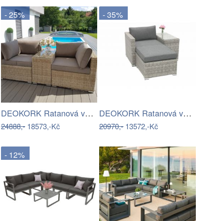
- 25%
- 35%
DEOKORK Ratanová variabilní sestava…
DEOKORK Ratanová variabilní sestava…
24888,-
18573,-Kč
20970,-
13572,-Kč
- 12%