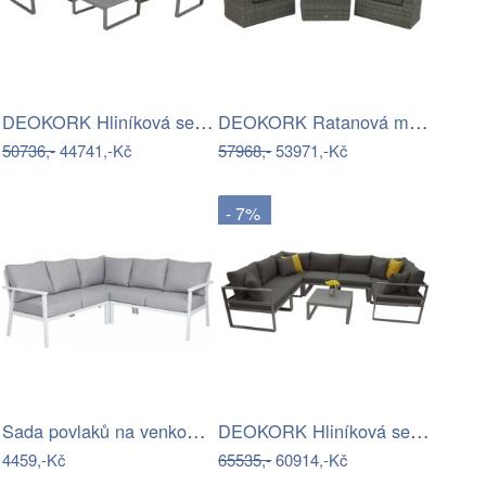
DEOKORK Hliníková sestava pro 5 osob…
DEOKORK Ratanová modulová sestava…
50736,-
44741,-Kč
57968,-
53971,-Kč
- 7%
Sada povlaků na venkovní polštáře…
DEOKORK Hliníková sestava pro 7 osob…
4459,-Kč
65535,-
60914,-Kč