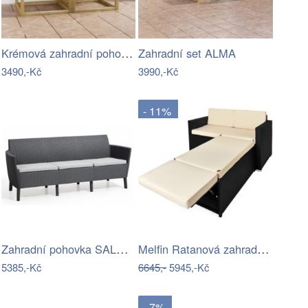
Krémová zahradní pohovka MAJKEN
Zahradní set ALMA
3490,-Kč
3990,-Kč
- 11%
Zahradní pohovka SALEMO 3 Allibert
Melfin Ratanová zahradní sestava VENDY…
5385,-Kč
6645,-
5945,-Kč
- 7%