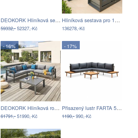
DEOKORK Hliníková sestava pro 6 osob…
Hliníková sestava pro 10 osob MADRID …
59332,-
52327,-Kč
136278,-Kč
- 16%
- 17%
DEOKORK Hliníková rohová sestava…
Přisazený lustr FARTA 5xE27/60W/230V…
61791,-
51990,-Kč
1190,-
990,-Kč