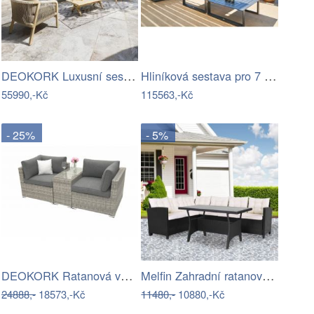
DEOKORK Luxusní sestava z akácie…
Hliníková sestava pro 7 osob MADRID …
55990,-Kč
115563,-Kč
- 25%
- 5%
DEOKORK Ratanová variabilní sestava…
Melfin Zahradní ratanová sestava…
24888,-
18573,-Kč
11480,-
10880,-Kč