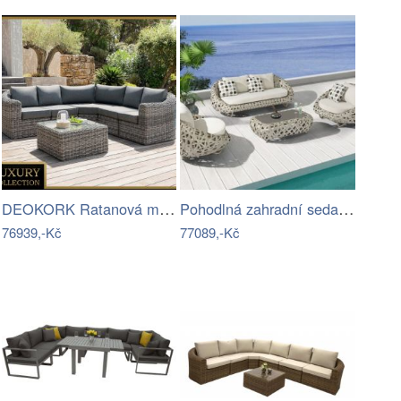
DEOKORK Ratanová modulová sestava…
Pohodlná zahradní sedací souprava - IKT
76939,-Kč
77089,-Kč