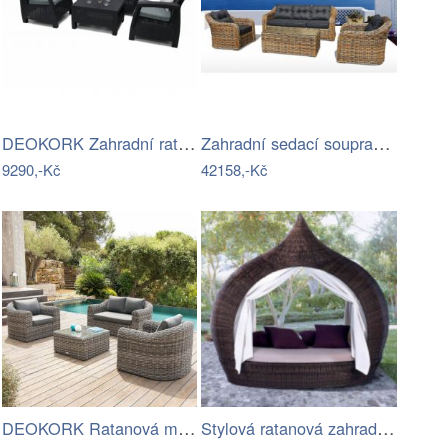
DEOKORK Zahradní ratanová sestava CORFU…
Zahradní sedací souprava RICHMOND…
9290,-Kč
42158,-Kč
DEOKORK Ratanová modulová sestava…
Stylová ratanová zahradní postel se…