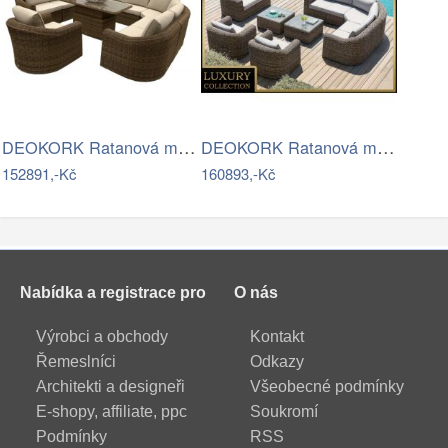
DEOKORK Ratanová modulová jídelní…
DEOKORK Ratanová modulová sestava…
152891,-Kč
160893,-Kč
Nabídka a registrace pro
O nás
Výrobci a obchody
Kontakt
Řemeslníci
Odkazy
Architekti a designeři
Všeobecné podmínky
E-shopy, affiliate, ppc
Soukromí
Podmínky
RSS