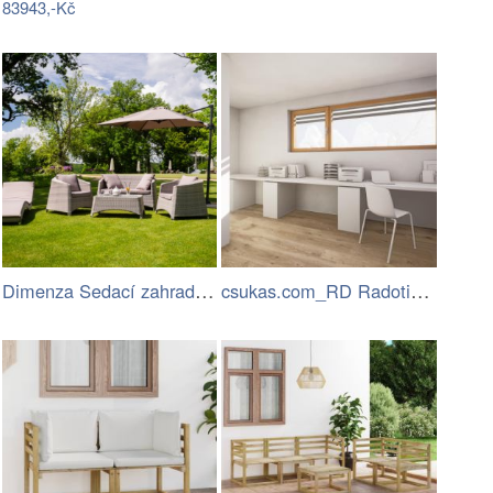
83943,-Kč
Dimenza Sedací zahradní souprava…
csukas.com_RD Radotin_020.jpg