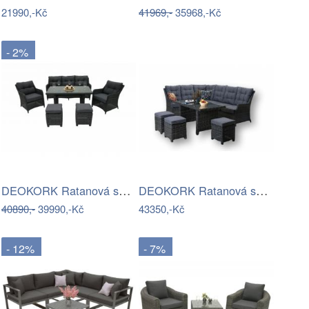
21990,-Kč
41969,-
35968,-Kč
- 2%
DEOKORK Ratanová sestava PAOLA antracit…
DEOKORK Ratanová sestava DAKOTA …
40890,-
39990,-Kč
43350,-Kč
- 12%
- 7%