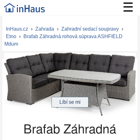
☰
InHaus.cz
›
Zahrada
›
Zahradní sedací soupravy
›
Etno
›
Brafab Záhradná rohová súprava ASHFIELD
Mdum
Brafab Záhradná