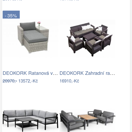
- 35%
DEOKORK Ratanová variabilní sestava…
DEOKORK Zahradní ratanová sestava…
20970,-
13572,-Kč
16910,-Kč