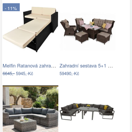
- 11%
Melfin Ratanová zahradní sestava VENDY…
Zahradní sestava 5+1 polyratan / látka
6645,-
5945,-Kč
59490,-Kč