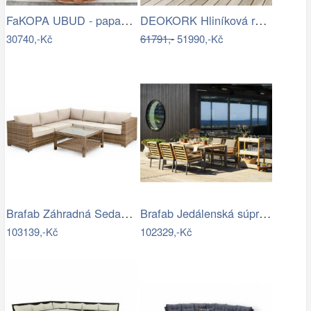
FaKOPA UBUD - papasan z ratanu…
DEOKORK Hliníková rohová sestava…
30740,-Kč
61791,-
51990,-Kč
Brafab Záhradná Sedacia súprava NINJA -…
Brafab Jedálenská súprava ZALONGO Mdum
103139,-Kč
102329,-Kč