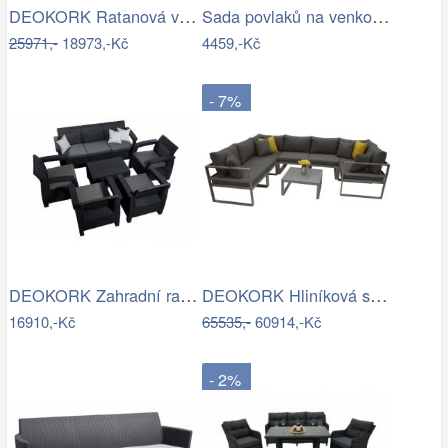
DEOKORK Ratanová variabilní sestava…
Sada povlaků na venkovní polštáře…
25971,-
18973,-Kč
4459,-Kč
- 7%
DEOKORK Zahradní ratanová sestava…
DEOKORK Hliníková sestava pro 7 osob…
16910,-Kč
65535,-
60914,-Kč
- 2%