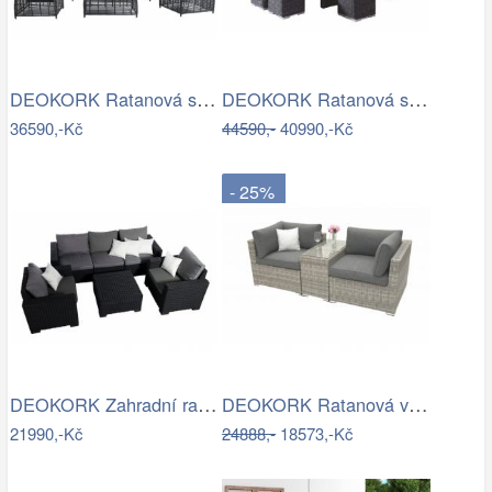
DEOKORK Ratanová sestava CHARLOTTE …
DEOKORK Ratanová sestava NAOMI antracit…
36590,-Kč
44590,-
40990,-Kč
- 25%
DEOKORK Zahradní ratanová sestava…
DEOKORK Ratanová variabilní sestava…
21990,-Kč
24888,-
18573,-Kč