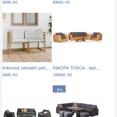
9290,-Kč
83943,-Kč
Krémová zahradní pohovka MAJKEN
FaKOPA TOSCA - sedací souprava Lucy Mdum
3490,-Kč
109940,-Kč
- 8%