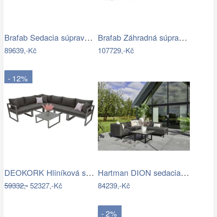
Brafab Sedacia súprava BELFORT čierna -…
Brafab Záhradná súprava AMESDALE -…
89639,-Kč
107729,-Kč
- 12%
DEOKORK Hliníková sestava pro 6 osob…
Hartman DION sedacia súprava - Čierna…
59332,-
52327,-Kč
84239,-Kč
- 2%