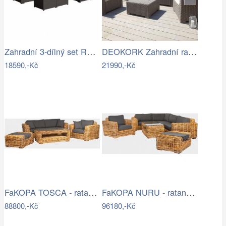
Zahradní 3-dílný set RODEN Tempo Kondela
DEOKORK Zahradní ratanová sestava…
18590,-Kč
21990,-Kč
FaKOPA TOSCA - ratanová sestava Amy Mdum
FaKOPA NURU - ratanová sestava Marina…
88800,-Kč
96180,-Kč