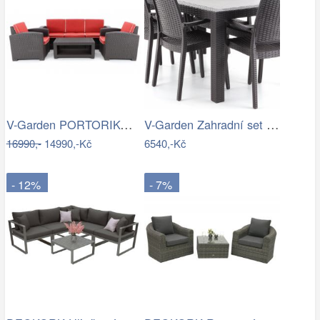
V-Garden PORTORIKO RED DeLuxe
V-Garden Zahradní set URANO 6
16990,-
14990,-Kč
6540,-Kč
- 12%
- 7%