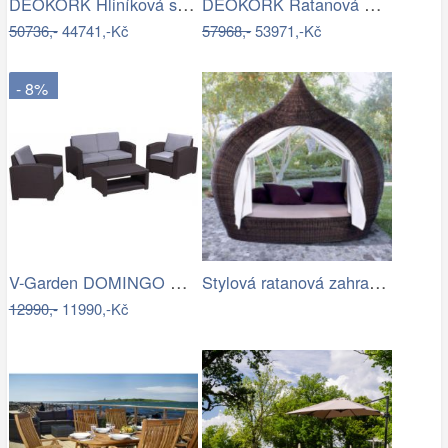
DEOKORK Hliníková sestava pro 5 osob…
DEOKORK Ratanová modulová sestava…
50736,-
44741,-Kč
57968,-
53971,-Kč
- 8%
V-Garden DOMINGO GREY DeLuxe
Stylová ratanová zahradní postel se…
12990,-
11990,-Kč