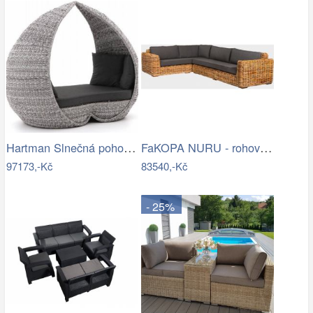
Hartman Slnečná pohovka COSTA RICA Mdum
FaKOPA NURU - rohová sedačka Becky Mdum
97173,-Kč
83540,-Kč
- 25%