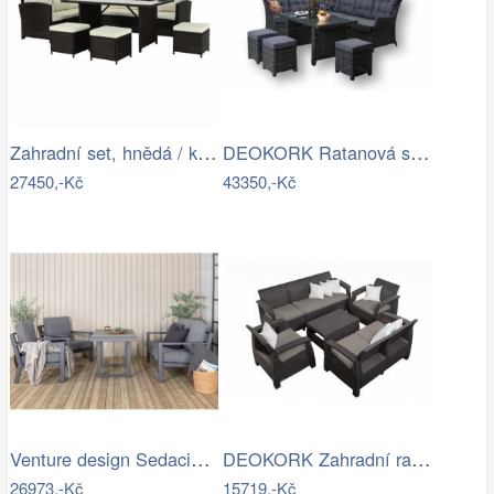
Zahradní set, hnědá / krémová, STARK…
DEOKORK Ratanová sestava DAKOTA …
27450,-Kč
43350,-Kč
Venture design Sedacia súprava…
DEOKORK Zahradní ratanová sestava …
26973,-Kč
15719,-Kč