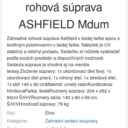
rohová súprava
ASHFIELD Mdum
Záhradná rohová súprava Ashfield v šedej farbe spolu s
textilným polstrovaním v šedej farbe. Nábytok je UV
stabilný a odolný počasiu. Sedačku si môžete vyskladať
podľa svojich predstáv a dispozičných možností.
Sedacia súprava je vhodná aj na menšie
terasy.Zloženie súpravy: 1x ukončovací diel ľavý, 1x
ukončovací diel pravý, 1x rohový diel, 1x stredový diel,
1x stôl 140 x 80 cmMateriál: umelý ratanKonštrukcia:
hliníkováFarba: šedáRozmery súpravy: 204 x 262 x
93cm Š/H/VRozmery stola: 140 x 80 x 69 cm
Š/H/VHmotnosť súpravy: 79 kg
Styl:
Etno
Kategorie:
Zahradní sedací soupravy