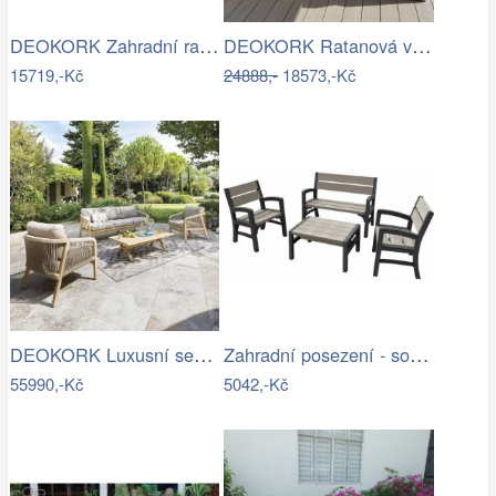
DEOKORK Zahradní ratanová sestava …
DEOKORK Ratanová variabilní sestava…
15719,-Kč
24888,-
18573,-Kč
DEOKORK Luxusní sestava z akácie…
Zahradní posezení - souprava - UZN
55990,-Kč
5042,-Kč