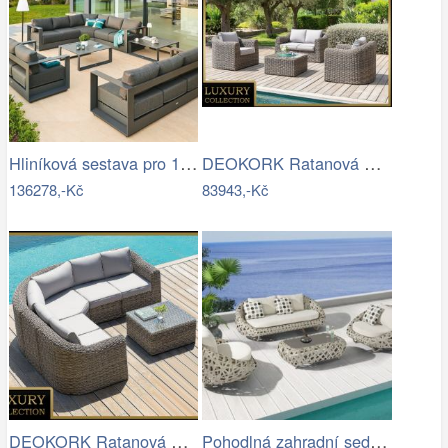
Hliníková sestava pro 10 osob MADRID …
DEOKORK Ratanová modulová sestava…
136278,-Kč
83943,-Kč
DEOKORK Ratanová modulová sestava…
Pohodlná zahradní sedací souprava - IKT