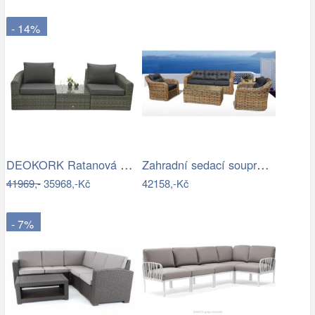
- 14%
DEOKORK Ratanová modulová sestava…
Zahradní sedací souprava RICHMOND…
41969,-
35968,-Kč
42158,-Kč
- 7%