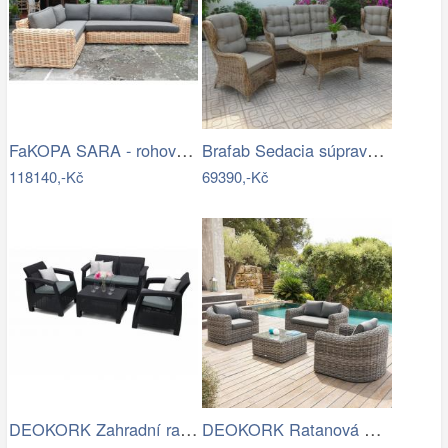
FaKOPA SARA - rohová sedačka ze…
Brafab Sedacia súprava béžová ROSITA -…
118140,-Kč
69390,-Kč
DEOKORK Zahradní ratanová sestava CORFU…
DEOKORK Ratanová modulová sestava…