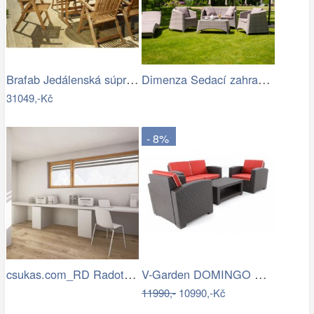
Brafab Jedálenská súprava EVERTON Mdum
Dimenza Sedací zahradní souprava…
31049,-Kč
- 8%
csukas.com_RD Radotin_020.jpg
V-Garden DOMINGO RED DeLuxe
11990,-
10990,-Kč