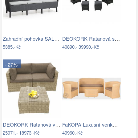
Zahradní pohovka SALEMO 3 Allibert
DEOKORK Ratanová sestava PAOLA antracit…
5385,-Kč
40890,-
39990,-Kč
- 27%
DEOKORK Ratanová variabilní sestava…
FaKOPA Luxusní venkovní sezení z…
25971,-
18973,-Kč
49960,-Kč