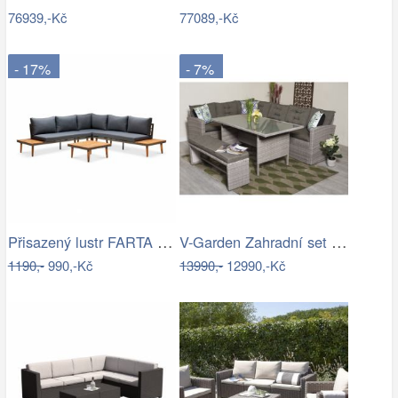
76939,-Kč
77089,-Kč
- 17%
- 7%
Přisazený lustr FARTA 5xE27/60W/230V…
V-Garden Zahradní set TUNIS SET 6
1190,-
990,-Kč
13990,-
12990,-Kč