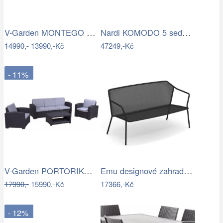
V-Garden MONTEGO DeLuxe
Nardi KOMODO 5 sedačka Mdum
14990,-
13990,-Kč
47249,-Kč
- 11%
V-Garden PORTORIKO GREY DeLuxe
Emu designové zahradní sedačky Darwin…
17990,-
15990,-Kč
17366,-Kč
- 12%