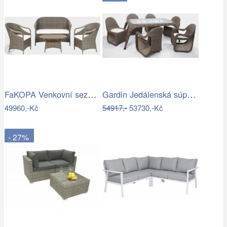
FaKOPA Venkovní sezení z umělého…
Gardin Jedálenská súprava FOX hnedá Mdum
49960,-Kč
54917,-
53730,-Kč
- 27%