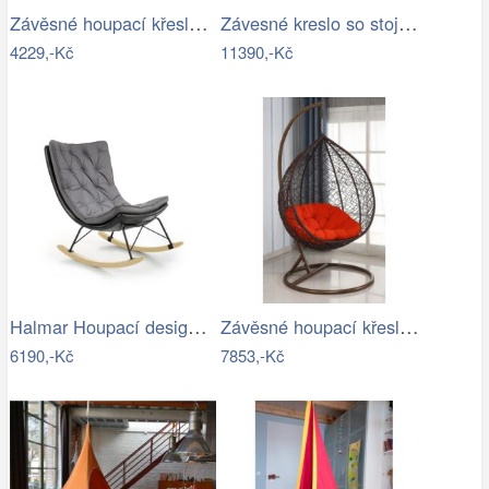
Závěsné houpací křeslo Houseland Imogen…
Závesné kreslo so stojanom,…
4229,-Kč
11390,-Kč
Halmar Houpací designové křeslo Indigo,…
Závěsné houpací křeslo - AX
6190,-Kč
7853,-Kč