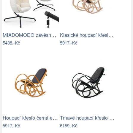
MIADOMODO závěsné houpací křeslo béžové…
Klasické houpací křeslo - AT
5488,-Kč
5917,-Kč
Houpací křeslo černá ekokůže - AT
Tmavé houpací křeslo z přírodní ovčí…
5917,-Kč
6159,-Kč