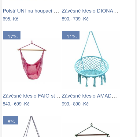
Polstr UNI na houpací křeslo - látka…
Závěsné křeslo DIONA starorůžová
695,-Kč
890,-
739,-Kč
- 17%
- 11%
Závěsné křeslo FAIO starorůžová
Závěsné křeslo AMADO 2 NEW Tempo Kondela
840,-
699,-Kč
999,-
890,-Kč
- 8%