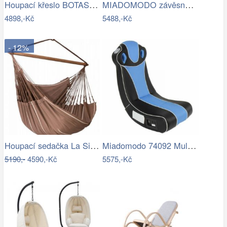
Houpací křeslo BOTAS Halmar
MIADOMODO závěsné houpací křeslo…
4898,-Kč
5488,-Kč
- 12%
Houpací sedačka La Siesta HABANA - IN
Miadomodo 74092 Multimediální křeslo,…
5190,-
4590,-Kč
5575,-Kč