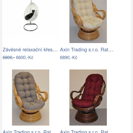
Závěsné relaxační křeslo CANDY
Axin Trading s.r.o. Ratanové houpací…
6800,-
6600,-Kč
6890,-Kč
Axin Trading s.r.o. Ratanové houpací…
Axin Trading s.r.o. Ratanové houpací…