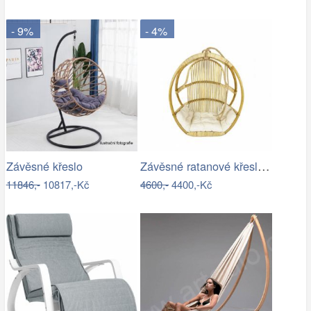
- 9%
- 4%
Závěsné ratanové křeslo GOLDIE - světlý…
Závěsné křeslo
11846,-
10817,-Kč
4600,-
4400,-Kč