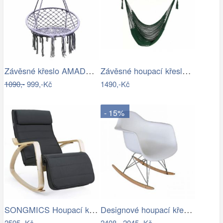
Závěsné křeslo AMADO 2 NEW Tempo Kondela
Závěsné houpací křeslo Bustry,…
1090,-
999,-Kč
1490,-Kč
- 15%
SONGMICS Houpací křeslo Ben šedé
Designové houpací křeslo - TK
2595,-Kč
2408,-
2045,-Kč