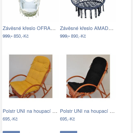
Závěsné křeslo OFRAME Tempo Kondela
Závěsné křeslo AMADO 2 NEW Tempo Kondela
999,-
850,-Kč
999,-
890,-Kč
Polstr UNI na houpací křeslo - žlutý…
Polstr UNI na houpací křeslo - látka…
695,-Kč
695,-Kč