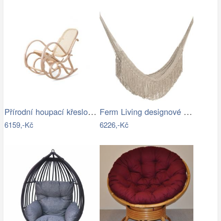
Přírodní houpací křeslo s výpletem - AT
Ferm Living designové houpací sítě Path…
6159,-Kč
6226,-Kč