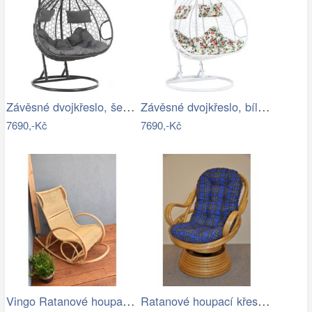
Závěsné dvojkřeslo, šedá, DALVEA 2 NEW…
Závěsné dvojkřeslo, bílá/vzor květiny,…
7690,-Kč
7690,-Kč
Vingo Ratanové houpací křeslo
Ratanové houpací křeslo - AX