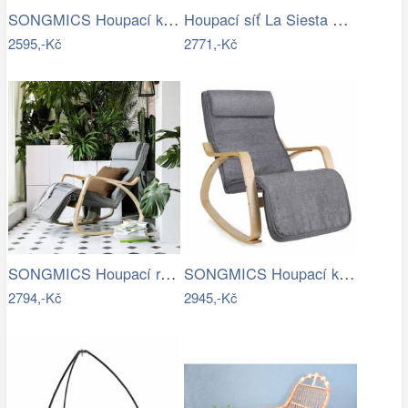
SONGMICS Houpací křeslo Ben béžové
Houpací síť La Siesta ORQUIDEA - IN
2595,-Kč
2771,-Kč
SONGMICS Houpací relaxační křeslo…
SONGMICS Houpací křeslo Ben světle šedé
2794,-Kč
2945,-Kč