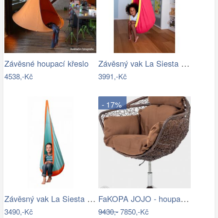
Závěsný vak La Siesta JOKI - IN
Závěsné houpací křeslo
4538,-Kč
3991,-Kč
- 17%
Závěsný vak La Siesta JOKI Outdoor - IN
FaKOPA JOJO - houpací křeslo z ratanu…
3490,-Kč
9430,-
7850,-Kč