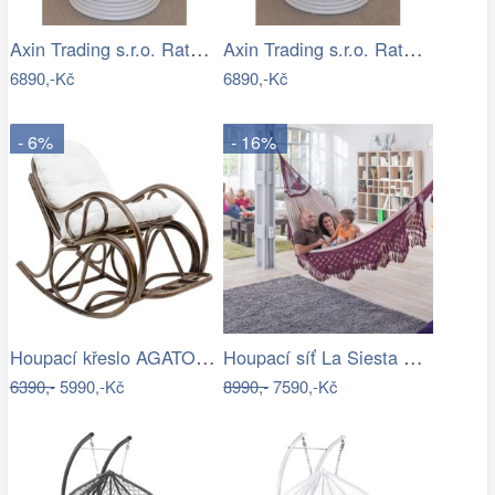
Axin Trading s.r.o. Ratanové houpací…
Axin Trading s.r.o. Ratanové houpací…
6890,-Kč
6890,-Kč
- 6%
- 16%
Houpací křeslo AGATON Tempo Kondela
Houpací síť La Siesta BOSSANOVA family …
6390,-
5990,-Kč
8990,-
7590,-Kč