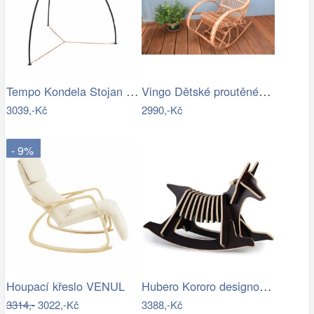
Tempo Kondela Stojan pro závěsné křeslo…
Vingo Dětské proutěné houpací křeslo
3039,-Kč
2990,-Kč
- 9%
Hubero Kororo designové houpací psi…
Houpací křeslo VENUL
3314,-
3022,-Kč
3388,-Kč