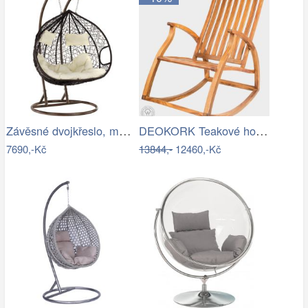
Závěsné dvojkřeslo, měděná/hnědá…
DEOKORK Teakové houpací křeslo STEFANO
7690,-Kč
13844,-
12460,-Kč