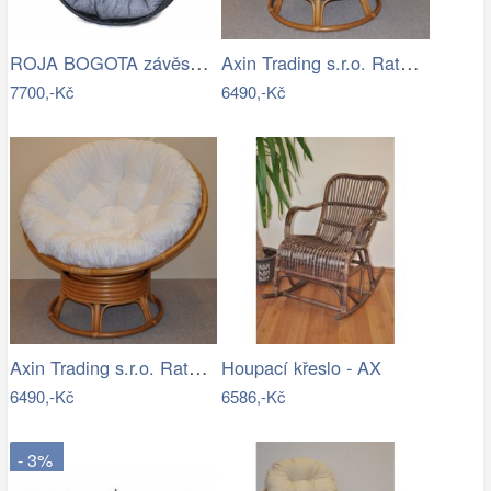
ROJA BOGOTA závěsné křeslo - bez…
Axin Trading s.r.o. Ratanový papasan…
7700,-Kč
6490,-Kč
Axin Trading s.r.o. Ratanový papasan…
Houpací křeslo - AX
6490,-Kč
6586,-Kč
- 3%