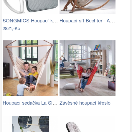
SONGMICS Houpací křeslo Faux světle šedé
Houpací síť Bechter - Artedio.cz
2821,-Kč
Houpací sedačka La Siesta Habana…
Závěsné houpací křeslo