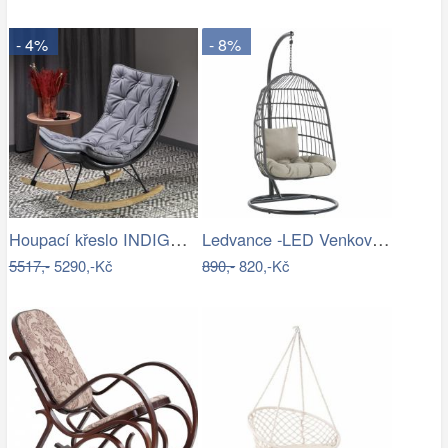
- 4%
- 8%
Houpací křeslo INDIGO Halmar
Ledvance -LED Venkovní nástěnné…
5517,-
5290,-Kč
890,-
820,-Kč