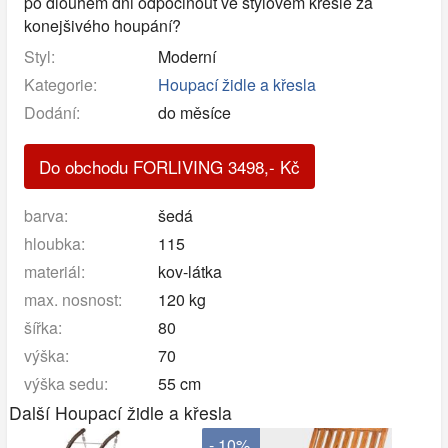
po dlouhém dni odpočinout ve stylovém křesle za
konejšivého houpání?
Styl:
Moderní
Kategorie:
Houpací židle a křesla
Dodání:
do měsíce
Do obchodu FORLIVING
3498
,-
Kč
barva:
šedá
hloubka:
115
materiál:
kov-látka
max. nosnost:
120 kg
šířka:
80
výška:
70
výška sedu:
55 cm
Další Houpací židle a křesla
- 10%