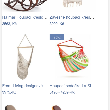
Halmar Houpací křeslo Max II ořech…
Závěsné houpací křeslo ve stylu hipís -…
3563,-Kč
3999,-Kč
- 17%
Ferm Living designové houpací sítě Path…
Houpací sedačka La Siesta DOMINGO - IN
3975,-Kč
5190,-
4289,-Kč