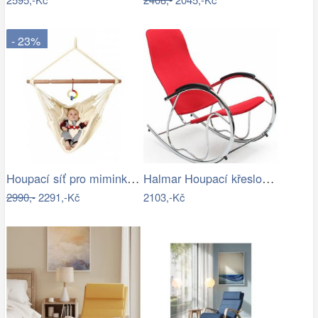
- 23%
Houpací síť pro miminka La Siesta…
Halmar Houpací křeslo Ben 2 - černé
2990,-
2291,-Kč
2103,-Kč