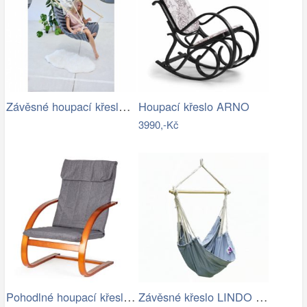
Závěsné houpací křeslo CHILLO, šedé
Houpací křeslo ARNO
3990,-Kč
Pohodlné houpací křeslo ModernHome |…
Závěsné křeslo LINDO NEW Tempo Kondela