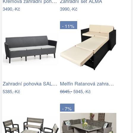
Krémová zahradní pohovka MAJKEN
Zahradní set ALMA
3490,-Kč
3990,-Kč
- 11%
Zahradní pohovka SALEMO 3 Allibert
Melfin Ratanová zahradní sestava VENDY…
5385,-Kč
6645,-
5945,-Kč
- 7%