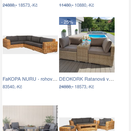
24888,-
18573,-Kč
11480,-
10880,-Kč
- 25%
FaKOPA NURU - rohová sedačka Becky Mdum
DEOKORK Ratanová variabilní sestava…
83540,-Kč
24888,-
18573,-Kč