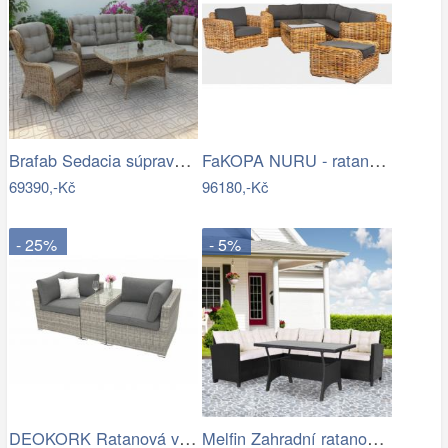
Brafab Sedacia súprava béžová ROSITA -…
FaKOPA NURU - ratanová sestava Marina…
69390,-Kč
96180,-Kč
- 25%
- 5%
DEOKORK Ratanová variabilní sestava…
Melfin Zahradní ratanová sestava…