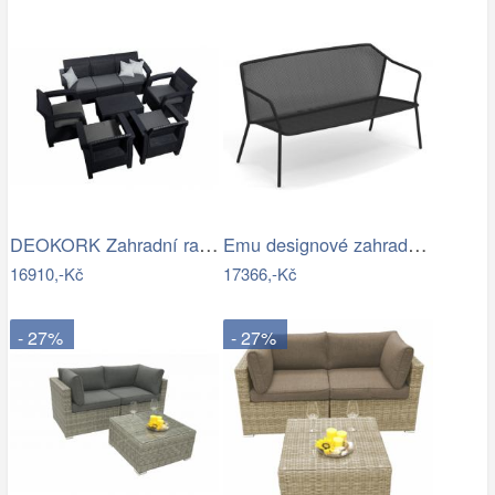
DEOKORK Zahradní ratanová sestava…
Emu designové zahradní sedačky Darwin…
16910,-Kč
17366,-Kč
- 27%
- 27%