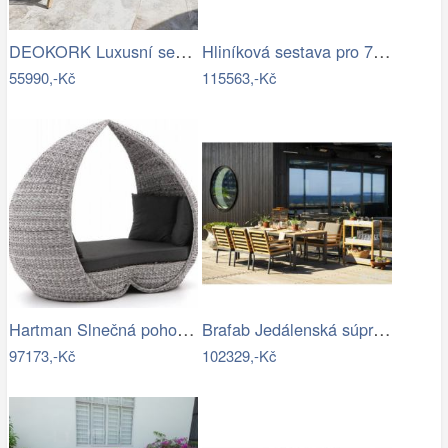
DEOKORK Luxusní sestava z akácie…
Hliníková sestava pro 7 osob MADRID …
55990,-Kč
115563,-Kč
Hartman Slnečná pohovka COSTA RICA Mdum
Brafab Jedálenská súprava ZALONGO Mdum
97173,-Kč
102329,-Kč