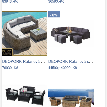
83943,-Kč
36590,-Kč
- 8%
DEOKORK Ratanová modulová sestava…
DEOKORK Ratanová sestava NAOMI antracit…
76939,-Kč
44590,-
40990,-Kč