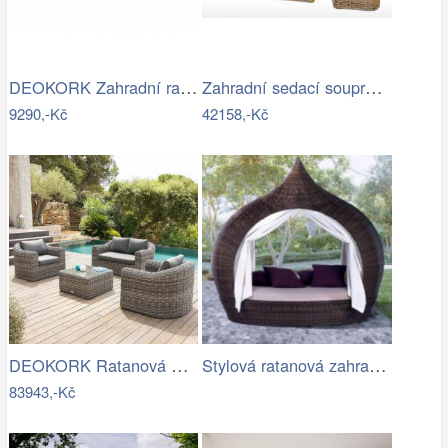
DEOKORK Zahradní ratanová sestava CORFU…
Zahradní sedací souprava RICHMOND…
9290,-Kč
42158,-Kč
DEOKORK Ratanová modulová sestava…
Stylová ratanová zahradní postel se…
83943,-Kč