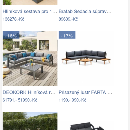
Hliníková sestava pro 10 osob MADRID …
Brafab Sedacia súprava BELFORT čierna -…
136278,-Kč
89639,-Kč
- 16%
- 17%
DEOKORK Hliníková rohová sestava…
Přisazený lustr FARTA 5xE27/60W/230V…
61791,-
51990,-Kč
1190,-
990,-Kč