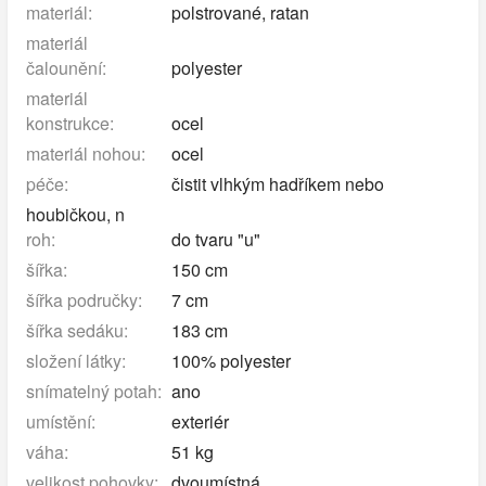
materiál:
polstrované, ratan
materiál
čalounění:
polyester
materiál
konstrukce:
ocel
materiál nohou:
ocel
péče:
čistit vlhkým hadříkem nebo
houbičkou, n
roh:
do tvaru "u"
šířka:
150 cm
šířka područky:
7 cm
šířka sedáku:
183 cm
složení látky:
100% polyester
snímatelný potah:
ano
umístění:
exteriér
váha:
51 kg
velikost pohovky:
dvoumístná