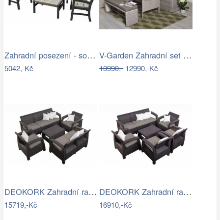
Zahradní posezení - souprava - UZN
V-Garden Zahradní set TUNIS SET 6
5042,-Kč
13990,-
12990,-Kč
DEOKORK Zahradní ratanová sestava …
DEOKORK Zahradní ratanová sestava…
15719,-Kč
16910,-Kč