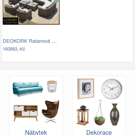
DEOKORK Ratanová modulová sestava…
160893,-Kč
Nábytek
Dekorace