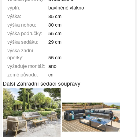
výplň:
bavlněné vlákno
výška:
85 cm
výška nohou:
30 cm
výška područky:
55 cm
výška sedáku:
29 cm
výška zadní
opěrky:
55 cm
vyžaduje montáž:
ano
země původu:
cn
Další Zahradní sedací soupravy