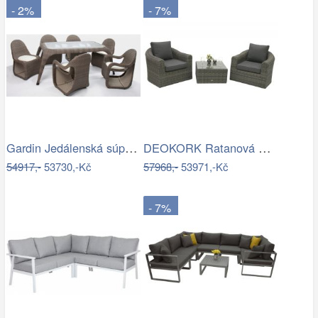
- 2%
- 7%
Gardin Jedálenská súprava FOX hnedá Mdum
DEOKORK Ratanová modulová sestava…
54917,-
53730,-Kč
57968,-
53971,-Kč
- 7%