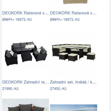
DEOKORK Ratanová variabilní sestava…
DEOKORK Ratanová variabilní sestava…
25971,-
18973,-Kč
25971,-
18973,-Kč
DEOKORK Zahradní ratanová sestava…
Zahradní set, hnědá / krémová, STARK…
21990,-Kč
27450,-Kč