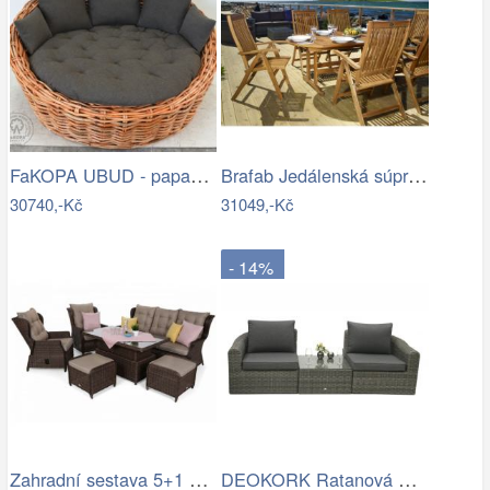
FaKOPA UBUD - papasan z ratanu…
Brafab Jedálenská súprava EVERTON Mdum
30740,-Kč
31049,-Kč
- 14%
Zahradní sestava 5+1 polyratan / látka
DEOKORK Ratanová modulová sestava…