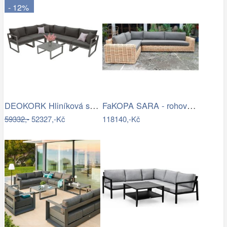
- 12%
DEOKORK Hliníková sestava pro 6 osob…
FaKOPA SARA - rohová sedačka ze…
59332,-
52327,-Kč
118140,-Kč