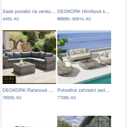
Sada povlaků na venkovní polštáře…
DEOKORK Hliníková sestava pro 7 osob…
4459,-Kč
65535,-
60914,-Kč
DEOKORK Ratanová modulová sestava…
Pohodlná zahradní sedací souprava - IKT
76939,-Kč
77089,-Kč