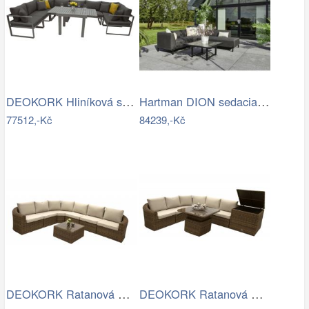
DEOKORK Hliníková sestava jídelní pro 8…
Hartman DION sedacia súprava - Čierna…
77512,-Kč
84239,-Kč
DEOKORK Ratanová modulová sestava…
DEOKORK Ratanová modulová sestava…