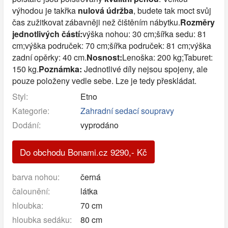
výhodou je takřka
nulová údržba
, budete tak moct svůj
čas zužitkovat zábavněji než čištěním nábytku.
Rozměry
jednotlivých částí:
výška nohou: 30 cm;šířka sedu: 81
cm;výška područek: 70 cm;šířka područek: 81 cm;výška
zadní opěrky: 40 cm.
Nosnost:
Lenoška: 200 kg;Taburet:
150 kg.
Poznámka:
Jednotlivé díly nejsou spojeny, ale
pouze položeny vedle sebe. Lze je tedy přeskládat.
Styl:
Etno
Kategorie:
Zahradní sedací soupravy
Dodání:
vyprodáno
Do obchodu Bonami.cz
9290
,-
Kč
barva nohou:
černá
čalounění:
látka
hloubka:
70 cm
hloubka sedáku:
80 cm