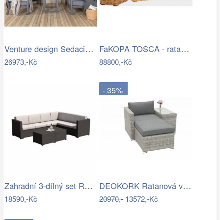
Venture design Sedacia súprava…
FaKOPA TOSCA - ratanová sestava Amy Mdum
26973,-Kč
88800,-Kč
- 35%
Zahradní 3-dílný set RODEN Tempo Kondela
DEOKORK Ratanová variabilní sestava…
18590,-Kč
20970,-
13572,-Kč