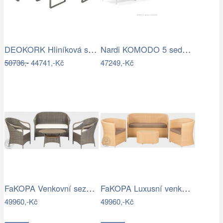
DEOKORK Hliníková sestava pro 5 osob…
Nardi KOMODO 5 sedačka Mdum
50736,-
44741,-Kč
47249,-Kč
FaKOPA Venkovní sezení z umělého…
FaKOPA Luxusní venkovní sezení z…
49960,-Kč
49960,-Kč