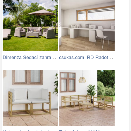
Dimenza Sedací zahradní souprava…
csukas.com_RD Radotin_020.jpg