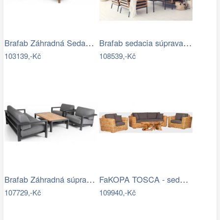
Brafab Záhradná Sedacia súprava NINJA -…
Brafab sedacia súprava ZALONGO Mdum
103139,-Kč
108539,-Kč
Brafab Záhradná súprava AMESDALE -…
FaKOPA TOSCA - sedací souprava Lucy Mdum
107729,-Kč
109940,-Kč