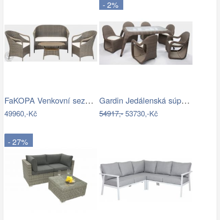
- 2%
FaKOPA Venkovní sezení z umělého…
Gardin Jedálenská súprava FOX hnedá Mdum
49960,-Kč
54917,-
53730,-Kč
- 27%