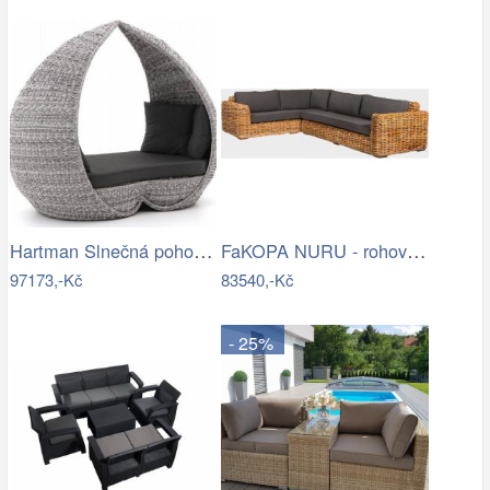
Hartman Slnečná pohovka COSTA RICA Mdum
FaKOPA NURU - rohová sedačka Becky Mdum
97173,-Kč
83540,-Kč
- 25%