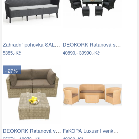
Zahradní pohovka SALEMO 3 Allibert
DEOKORK Ratanová sestava PAOLA antracit…
5385,-Kč
40890,-
39990,-Kč
- 27%
DEOKORK Ratanová variabilní sestava…
FaKOPA Luxusní venkovní sezení z…
25971,-
18973,-Kč
49960,-Kč