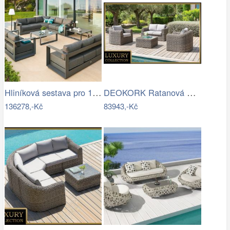
Hliníková sestava pro 10 osob MADRID …
DEOKORK Ratanová modulová sestava…
136278,-Kč
83943,-Kč