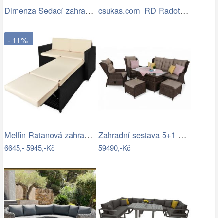
Dimenza Sedací zahradní souprava…
csukas.com_RD Radotin_020.jpg
- 11%
Melfin Ratanová zahradní sestava VENDY…
Zahradní sestava 5+1 polyratan / látka
6645,-
5945,-Kč
59490,-Kč