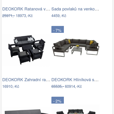
DEOKORK Ratanová variabilní sestava…
Sada povlaků na venkovní polštáře…
25971,-
18973,-Kč
4459,-Kč
- 7%
DEOKORK Zahradní ratanová sestava…
DEOKORK Hliníková sestava pro 7 osob…
16910,-Kč
65535,-
60914,-Kč
- 2%