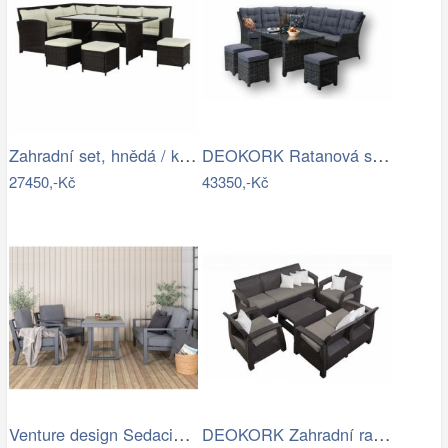
Zahradní set, hnědá / krémová, STARK…
DEOKORK Ratanová sestava DAKOTA …
27450,-Kč
43350,-Kč
Venture design Sedacia súprava…
DEOKORK Zahradní ratanová sestava …