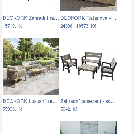
DEOKORK Zahradní ratanová sestava …
DEOKORK Ratanová variabilní sestava…
15719,-Kč
24888,-
18573,-Kč
DEOKORK Luxusní sestava z akácie…
Zahradní posezení - souprava - UZN
55990,-Kč
5042,-Kč