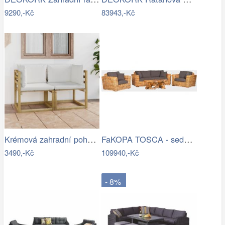
9290,-Kč
83943,-Kč
Krémová zahradní pohovka MAJKEN
FaKOPA TOSCA - sedací souprava Lucy Mdum
3490,-Kč
109940,-Kč
- 8%