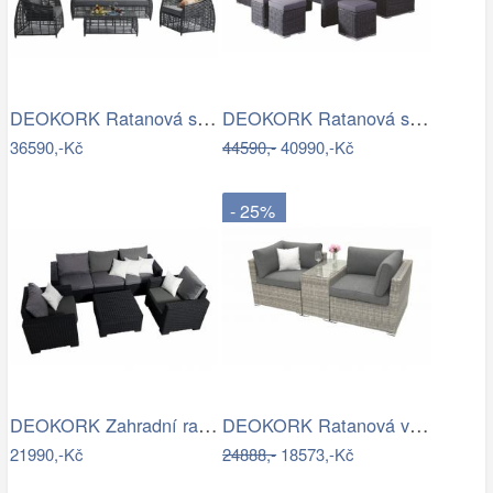
DEOKORK Ratanová sestava CHARLOTTE …
DEOKORK Ratanová sestava NAOMI antracit…
36590,-Kč
44590,-
40990,-Kč
- 25%
DEOKORK Zahradní ratanová sestava…
DEOKORK Ratanová variabilní sestava…
21990,-Kč
24888,-
18573,-Kč