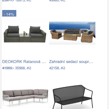
- 14%
DEOKORK Ratanová modulová sestava…
Zahradní sedací souprava RICHMOND…
41969,-
35968,-Kč
42158,-Kč