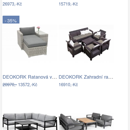
26973,-Kč
15719,-Kč
- 35%
DEOKORK Ratanová variabilní sestava…
DEOKORK Zahradní ratanová sestava…
20970,-
13572,-Kč
16910,-Kč