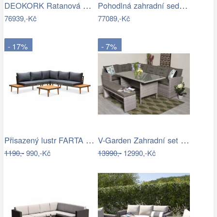
DEOKORK Ratanová modulová sestava…
Pohodlná zahradní sedací souprava - IKT
76939,-Kč
77089,-Kč
- 17%
- 7%
Přisazený lustr FARTA 5xE27/60W/230V…
V-Garden Zahradní set TUNIS SET 6
1190,-
990,-Kč
13990,-
12990,-Kč