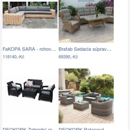
FaKOPA SARA - rohová sedačka ze…
Brafab Sedacia súprava béžová ROSITA -…
118140,-Kč
69390,-Kč
DEOKORK Zahradní ratanová sestava CORFU…
DEOKORK Ratanová modulová sestava…