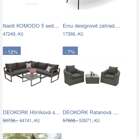
Nardi KOMODO 5 sedačka Mdum
Emu designové zahradní sedačky Darwin…
47249,-Kč
17366,-Kč
- 12%
- 7%
DEOKORK Hliníková sestava pro 5 osob…
DEOKORK Ratanová modulová sestava…
50736,-
44741,-Kč
57968,-
53971,-Kč