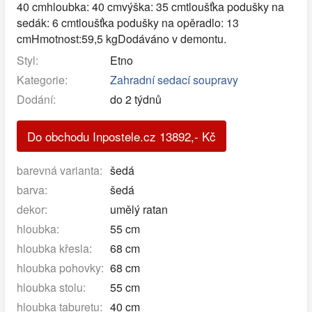
40 cmhloubka: 40 cmvýška: 35 cmtloušťka podušky na
sedák: 6 cmtloušťka podušky na opěradlo: 13
cmHmotnost:59,5 kgDodáváno v demontu.
Styl:
Etno
Kategorie:
Zahradní sedací soupravy
Dodání:
do 2 týdnů
Do obchodu Inpostele.cz
13892
,-
Kč
barevná varianta:
šedá
barva:
šedá
dekor:
umělý ratan
hloubka:
55 cm
hloubka křesla:
68 cm
hloubka pohovky:
68 cm
hloubka stolu:
55 cm
hloubka taburetu:
40 cm