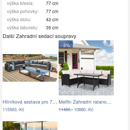
výška křesla:
77 cm
výška pohovky:
77 cm
výška stolu:
42 cm
výška taburetu:
35 cm
Další Zahradní sedací soupravy
- 5%
Hliníková sestava pro 7 osob MADRID …
Melfin Zahradní ratanová sestava…
115563,-Kč
11480,-
10880,-Kč