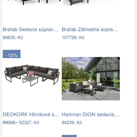
Brafab Sedacia súprava BELFORT čierna -…
Brafab Záhradná súprava AMESDALE -…
89639,-Kč
107729,-Kč
- 12%
DEOKORK Hliníková sestava pro 6 osob…
Hartman DION sedacia súprava - Čierna…
59332,-
52327,-Kč
84239,-Kč