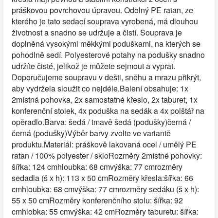
práškovou povrchovou úpravou. Odolný PE ratan, ze
kterého je tato sedací souprava vyrobená, má dlouhou
životnost a snadno se udržuje a čistí. Souprava je
doplněná vysokými měkkými poduškami, na kterých se
pohodlně sedí. Polyesterové potahy na podušky snadno
udržíte čisté, jelikož je můžete sejmout a vyprat.
Doporučujeme soupravu v dešti, sněhu a mrazu přikrýt,
aby vydržela sloužit co nejdéle.Balení obsahuje: 1x
2místná pohovka, 2x samostatné křeslo, 2x taburet, 1x
konferenční stolek, 4x poduška na sedák a 4x polštář na
opěradlo.Barva: šedá / tmavě šedá (podušky)černá /
černá (podušky)Výběr barvy zvolte ve variantě
produktu.Materiál: práškově lakovaná ocel / umělý PE
ratan / 100% polyester / skloRozměry 2místné pohovky:
šířka: 124 cmhloubka: 68 cmvýška: 77 cmrozměry
sedadla (š x h): 113 x 50 cmRozměry křesla:šířka: 66
cmhloubka: 68 cmvýška: 77 cmrozměry sedáku (š x h):
55 x 50 cmRozměry konferenčního stolu: šířka: 92
cmhlobka: 55 cmvýška: 42 cmRozměry taburetu: šířka: