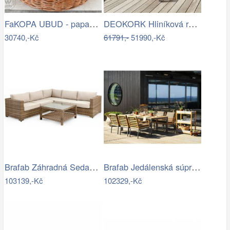
FaKOPA UBUD - papasan z ratanu…
DEOKORK Hliníková rohová sestava…
30740,-Kč
61791,-
51990,-Kč
Brafab Záhradná Sedacia súprava NINJA -…
Brafab Jedálenská súprava ZALONGO Mdum
103139,-Kč
102329,-Kč