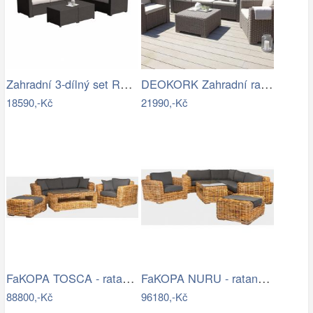
Zahradní 3-dílný set RODEN Tempo Kondela
DEOKORK Zahradní ratanová sestava…
18590,-Kč
21990,-Kč
FaKOPA TOSCA - ratanová sestava Amy Mdum
FaKOPA NURU - ratanová sestava Marina…
88800,-Kč
96180,-Kč