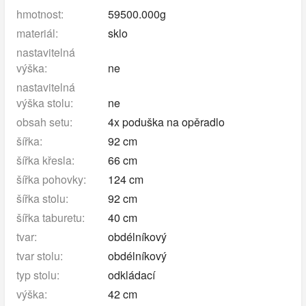
hmotnost:
59500.000g
materiál:
sklo
nastavitelná
výška:
ne
nastavitelná
výška stolu:
ne
obsah setu:
4x poduška na opěradlo
šířka:
92 cm
šířka křesla:
66 cm
šířka pohovky:
124 cm
šířka stolu:
92 cm
šířka taburetu:
40 cm
tvar:
obdélníkový
tvar stolu:
obdélníkový
typ stolu:
odkládací
výška:
42 cm