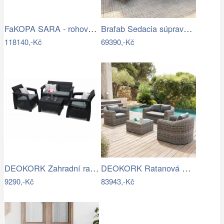
FaKOPA SARA - rohová sedačka ze…
Brafab Sedacia súprava béžová ROSITA -…
118140,-Kč
69390,-Kč
DEOKORK Zahradní ratanová sestava CORFU…
DEOKORK Ratanová modulová sestava…
9290,-Kč
83943,-Kč