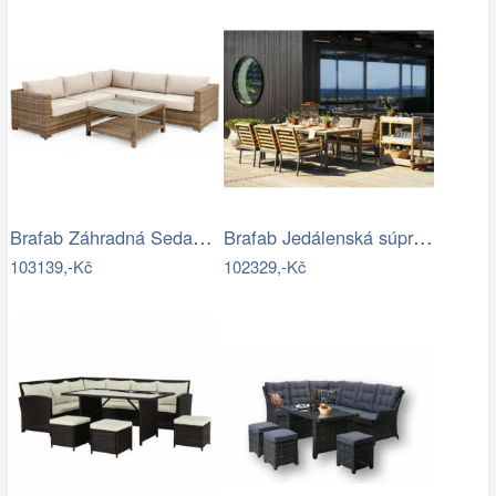
Brafab Záhradná Sedacia súprava NINJA -…
Brafab Jedálenská súprava ZALONGO Mdum
103139,-Kč
102329,-Kč