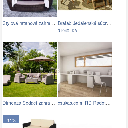
Stylová ratanová zahradní postel se…
Brafab Jedálenská súprava EVERTON Mdum
31049,-Kč
Dimenza Sedací zahradní souprava…
csukas.com_RD Radotin_020.jpg
- 11%