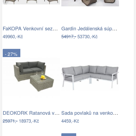
FaKOPA Venkovní sezení z umělého…
Gardin Jedálenská súprava FOX hnedá Mdum
49960,-Kč
54917,-
53730,-Kč
- 27%
DEOKORK Ratanová variabilní sestava…
Sada povlaků na venkovní polštáře…
25971,-
18973,-Kč
4459,-Kč