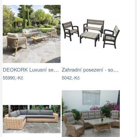
DEOKORK Luxusní sestava z akácie…
Zahradní posezení - souprava - UZN
55990,-Kč
5042,-Kč