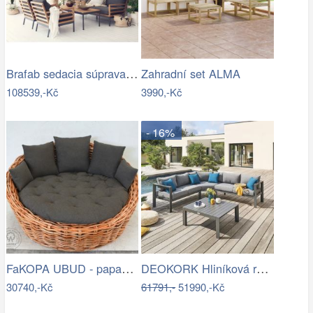
Brafab sedacia súprava ZALONGO Mdum
Zahradní set ALMA
108539,-Kč
3990,-Kč
- 16%
FaKOPA UBUD - papasan z ratanu…
DEOKORK Hliníková rohová sestava…
30740,-Kč
61791,-
51990,-Kč