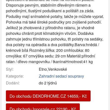
Disponuje pevným, stabilním dřevěným rámem a
pohodlnými, tlustými poduškami a polštáři za záda.
Podušky mají snímatelné potahy, takže je můžete vyprat.
Pohovka má také široké područky pro zvýšené pohodlí.
Jelikož je zhotovená z přírodního ratanu, je vhodné
pohovku chránit proti klimatickým vlivům. Dodávka
zahrnuje jednu třímístnou pohovku, tři polstry na sedáky,
dva polstry na opěradla a dva polštářky.Barva:hnědá /
krémově bílá Rozměry:šířka: 200 cmhloubka: 80
cmvýška: 67 cmvýška sedu: 29 cm Materiál:přírodní
ratan / dřevo mangovníku / tkaninaHmotnost:41 kg
Styl:
Etno,Venkovské
Kategorie:
Zahradní sedací soupravy
Dodání:
do 2 týdnů
Do obchodu DEKORHOME.CZ
14659
,-
Kč
Do obchodu Inpostele.cz
22190
,-
Kč