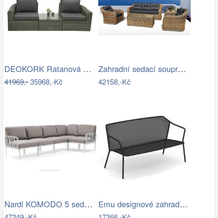
DEOKORK Ratanová modulová sestava…
Zahradní sedací souprava RICHMOND…
41969,-
35968,-Kč
42158,-Kč
Nardi KOMODO 5 sedačka Mdum
Emu designové zahradní sedačky Darwin…
47249,-Kč
17366,-Kč