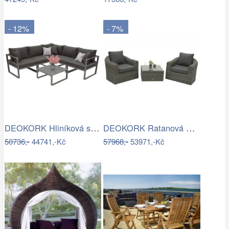
- 12%
- 7%
DEOKORK Hliníková sestava pro 5 osob…
DEOKORK Ratanová modulová sestava…
50736,-
44741,-Kč
57968,-
53971,-Kč