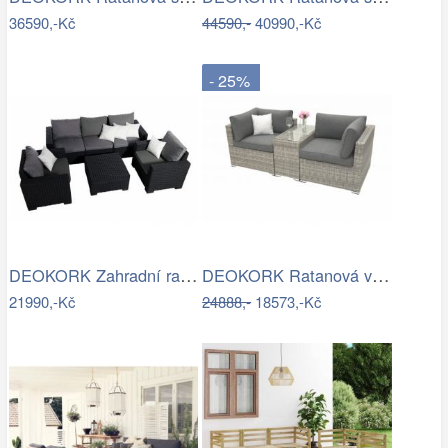
36590,-Kč
44590,-
40990,-Kč
- 25%
DEOKORK Zahradní ratanová sestava…
DEOKORK Ratanová variabilní sestava…
21990,-Kč
24888,-
18573,-Kč