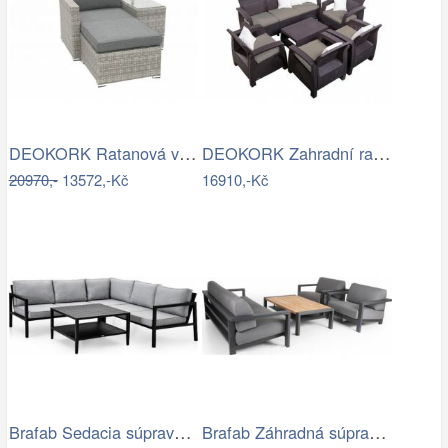
DEOKORK Ratanová variabilní sestava…
DEOKORK Zahradní ratanová sestava…
20970,-
13572,-Kč
16910,-Kč
Brafab Sedacia súprava BELFORT čierna -…
Brafab Záhradná súprava AMESDALE -…