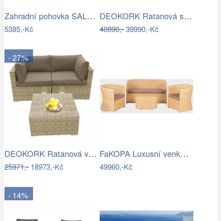
Zahradní pohovka SALEMO 3 Allibert
DEOKORK Ratanová sestava PAOLA antracit…
5385,-Kč
40890,-
39990,-Kč
- 27%
DEOKORK Ratanová variabilní sestava…
FaKOPA Luxusní venkovní sezení z…
25971,-
18973,-Kč
49960,-Kč
- 14%