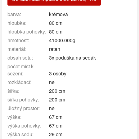
barva:
krémová
hloubka:
80 cm
hloubka pohovky:
80 cm
hmotnost:
41000.000g
materiál:
ratan
obsah setu:
3x poduška na sedák
počet míst k
sezení:
3 osoby
rozkládací:
ne
šířka:
200 cm
šířka pohovky:
200 cm
úložný prostor:
ne
výška:
67 cm
výška pohovky:
67 cm
výška sedu:
29 cm