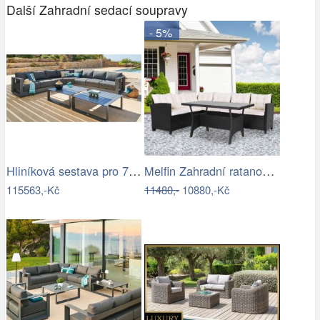
Další Zahradní sedací soupravy
- 5%
Hliníková sestava pro 7 osob MADRID …
Melfin Zahradní ratanová sestava…
115563,-Kč
11480,-
10880,-Kč