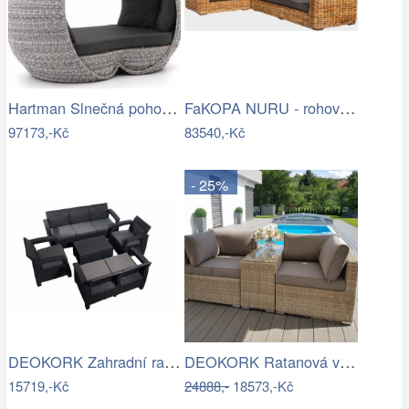
Hartman Slnečná pohovka COSTA RICA Mdum
FaKOPA NURU - rohová sedačka Becky Mdum
97173,-Kč
83540,-Kč
- 25%
DEOKORK Zahradní ratanová sestava …
DEOKORK Ratanová variabilní sestava…
15719,-Kč
24888,-
18573,-Kč