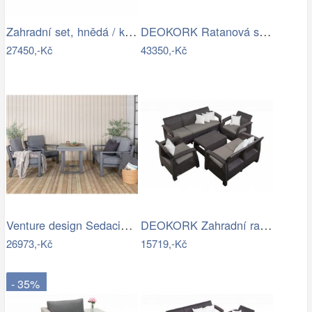
Zahradní set, hnědá / krémová, STARK…
DEOKORK Ratanová sestava DAKOTA …
27450,-Kč
43350,-Kč
Venture design Sedacia súprava…
DEOKORK Zahradní ratanová sestava …
26973,-Kč
15719,-Kč
- 35%