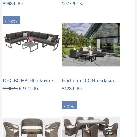
89639,-Kč
107729,-Kč
- 12%
DEOKORK Hliníková sestava pro 6 osob…
Hartman DION sedacia súprava - Čierna…
59332,-
52327,-Kč
84239,-Kč
- 2%