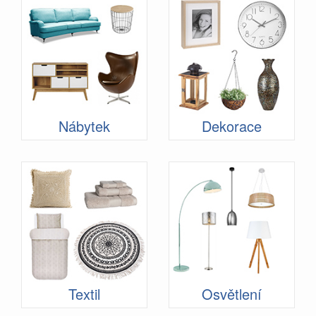
Nábytek
Dekorace
Textil
Osvětlení