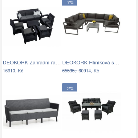
- 7%
DEOKORK Zahradní ratanová sestava…
DEOKORK Hliníková sestava pro 7 osob…
16910,-Kč
65535,-
60914,-Kč
- 2%