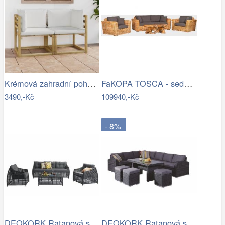
Krémová zahradní pohovka MAJKEN
FaKOPA TOSCA - sedací souprava Lucy Mdum
3490,-Kč
109940,-Kč
- 8%
DEOKORK Ratanová sestava CHARLOTTE …
DEOKORK Ratanová sestava NAOMI antracit…