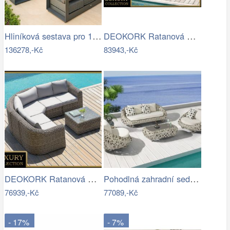
Hliníková sestava pro 10 osob MADRID …
DEOKORK Ratanová modulová sestava…
136278,-Kč
83943,-Kč
DEOKORK Ratanová modulová sestava…
Pohodlná zahradní sedací souprava - IKT
76939,-Kč
77089,-Kč
- 17%
- 7%