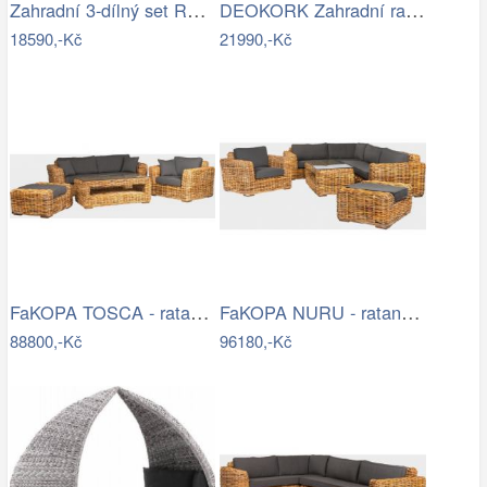
Zahradní 3-dílný set RODEN Tempo Kondela
DEOKORK Zahradní ratanová sestava…
18590,-Kč
21990,-Kč
FaKOPA TOSCA - ratanová sestava Amy Mdum
FaKOPA NURU - ratanová sestava Marina…
88800,-Kč
96180,-Kč