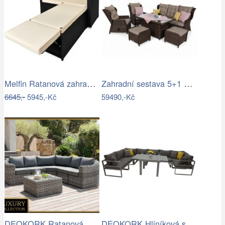
Melfin Ratanová zahradní sestava VENDY…
Zahradní sestava 5+1 polyratan / látka
6645,-
5945,-Kč
59490,-Kč
DEOKORK Ratanová modulová sestava…
DEOKORK Hliníková sestava jídelní pro 8…