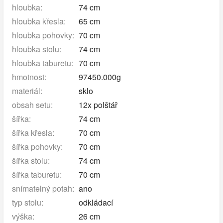
hloubka:
74 cm
hloubka křesla:
65 cm
hloubka pohovky:
70 cm
hloubka stolu:
74 cm
hloubka taburetu:
70 cm
hmotnost:
97450.000g
materiál:
sklo
obsah setu:
12x polštář
šířka:
74 cm
šířka křesla:
70 cm
šířka pohovky:
70 cm
šířka stolu:
74 cm
šířka taburetu:
70 cm
snímatelný potah:
ano
typ stolu:
odkládací
výška:
26 cm