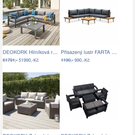
DEOKORK Hliníková rohová sestava…
Přisazený lustr FARTA 5xE27/60W/230V…
61791,-
51990,-Kč
1190,-
990,-Kč