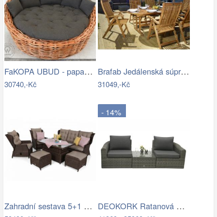
FaKOPA UBUD - papasan z ratanu…
Brafab Jedálenská súprava EVERTON Mdum
30740,-Kč
31049,-Kč
- 14%
Zahradní sestava 5+1 polyratan / látka
DEOKORK Ratanová modulová sestava…