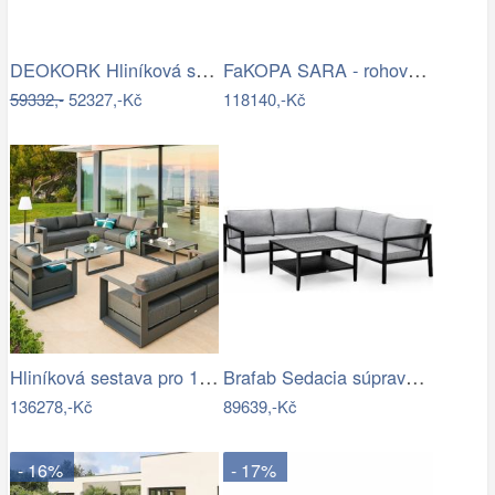
DEOKORK Hliníková sestava pro 6 osob…
FaKOPA SARA - rohová sedačka ze…
59332,-
52327,-Kč
118140,-Kč
Hliníková sestava pro 10 osob MADRID …
Brafab Sedacia súprava BELFORT čierna -…
136278,-Kč
89639,-Kč
- 16%
- 17%