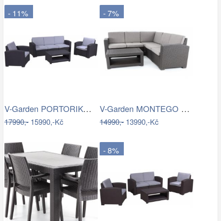
- 11%
- 7%
V-Garden PORTORIKO GREY DeLuxe
V-Garden MONTEGO DeLuxe
17990,-
15990,-Kč
14990,-
13990,-Kč
- 8%