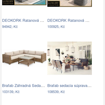
DEOKORK Ratanová modulová sestava…
DEOKORK Ratanová modulová sestava…
94942,-Kč
100925,-Kč
Brafab Záhradná Sedacia súprava NINJA -…
Brafab sedacia súprava ZALONGO Mdum
103139,-Kč
108539,-Kč