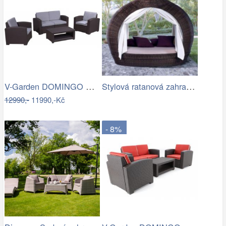
V-Garden DOMINGO GREY DeLuxe
Stylová ratanová zahradní postel se…
12990,-
11990,-Kč
- 8%