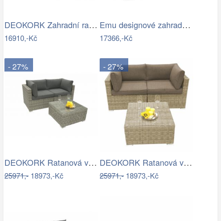
DEOKORK Zahradní ratanová sestava…
Emu designové zahradní sedačky Darwin…
16910,-Kč
17366,-Kč
- 27%
- 27%
DEOKORK Ratanová variabilní sestava…
DEOKORK Ratanová variabilní sestava…
25971,-
18973,-Kč
25971,-
18973,-Kč