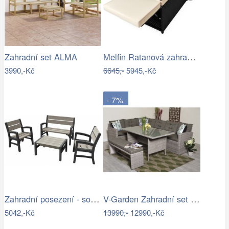
Melfin Ratanová zahradní sestava VENDY…
Zahradní set ALMA
3990,-Kč
6645,-
5945,-Kč
- 7%
Zahradní posezení - souprava - UZN
V-Garden Zahradní set TUNIS SET 6
5042,-Kč
13990,-
12990,-Kč