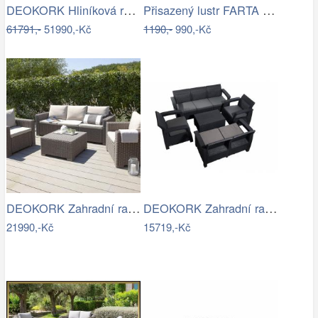
DEOKORK Hliníková rohová sestava…
Přisazený lustr FARTA 5xE27/60W/230V…
61791,-
51990,-Kč
1190,-
990,-Kč
DEOKORK Zahradní ratanová sestava…
DEOKORK Zahradní ratanová sestava …
21990,-Kč
15719,-Kč