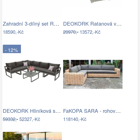
Zahradní 3-dílný set RODEN Tempo Kondela
DEOKORK Ratanová variabilní sestava…
18590,-Kč
20970,-
13572,-Kč
- 12%
DEOKORK Hliníková sestava pro 6 osob…
FaKOPA SARA - rohová sedačka ze…
59332,-
52327,-Kč
118140,-Kč