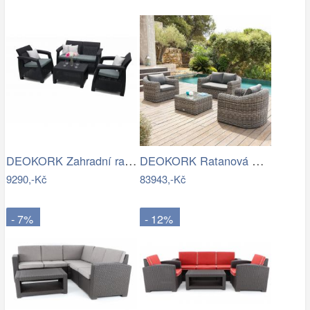
DEOKORK Zahradní ratanová sestava CORFU…
DEOKORK Ratanová modulová sestava…
9290,-Kč
83943,-Kč
- 7%
- 12%