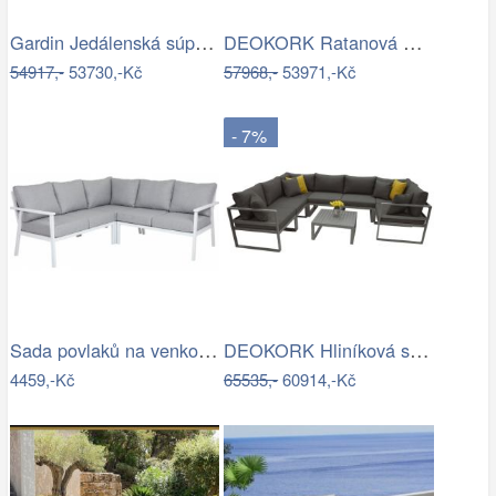
Gardin Jedálenská súprava FOX hnedá Mdum
DEOKORK Ratanová modulová sestava…
54917,-
53730,-Kč
57968,-
53971,-Kč
- 7%
Sada povlaků na venkovní polštáře…
DEOKORK Hliníková sestava pro 7 osob…
4459,-Kč
65535,-
60914,-Kč