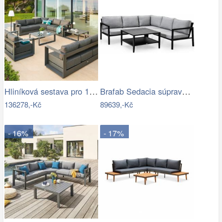
Hliníková sestava pro 10 osob MADRID …
Brafab Sedacia súprava BELFORT čierna -…
136278,-Kč
89639,-Kč
- 16%
- 17%