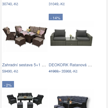
30740,-Kč
31049,-Kč
- 14%
Zahradní sestava 5+1 polyratan / látka
DEOKORK Ratanová modulová sestava…
59490,-Kč
41969,-
35968,-Kč
- 2%