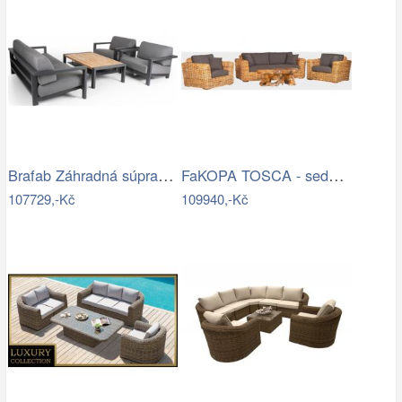
Brafab Záhradná súprava AMESDALE -…
FaKOPA TOSCA - sedací souprava Lucy Mdum
107729,-Kč
109940,-Kč