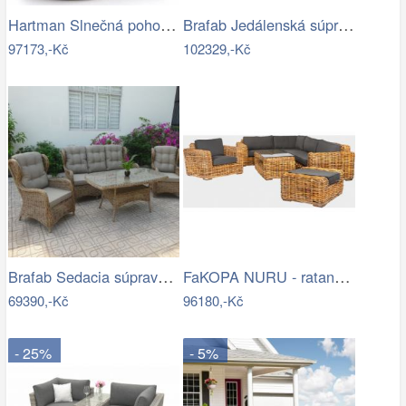
Hartman Slnečná pohovka COSTA RICA Mdum
Brafab Jedálenská súprava ZALONGO Mdum
97173,-Kč
102329,-Kč
Brafab Sedacia súprava béžová ROSITA -…
FaKOPA NURU - ratanová sestava Marina…
69390,-Kč
96180,-Kč
- 25%
- 5%