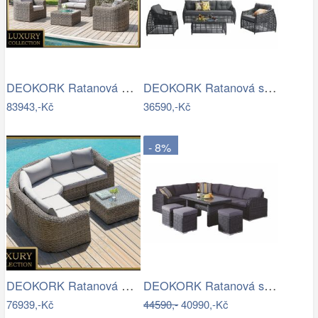
DEOKORK Ratanová modulová sestava…
DEOKORK Ratanová sestava CHARLOTTE …
83943,-Kč
36590,-Kč
- 8%
DEOKORK Ratanová modulová sestava…
DEOKORK Ratanová sestava NAOMI antracit…
76939,-Kč
44590,-
40990,-Kč