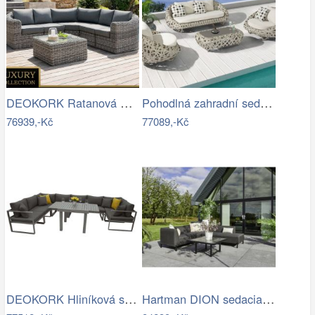
DEOKORK Ratanová modulová sestava…
Pohodlná zahradní sedací souprava - IKT
76939,-Kč
77089,-Kč
DEOKORK Hliníková sestava jídelní pro 8…
Hartman DION sedacia súprava - Čierna…