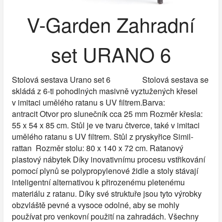
V-Garden Zahradní
set URANO 6
Stolová sestava Urano set 6 Stolová sestava se
skládá z 6-ti pohodlných masivně vyztužených křesel
v imitaci umělého ratanu s UV filtrem.Barva:
antracit Otvor pro slunečník cca 25 mm Rozměr křesla:
55 x 54 x 85 cm. Stůl je ve tvaru čtverce, také v imitaci
umělého ratanu s UV filtrem. Stůl z pryskyřice Simil-
rattan Rozměr stolu: 80 x 140 x 72 cm. Ratanový
plastový nábytek Díky inovativnímu procesu vstřikování
pomocí plynů se polypropylenové židle a stoly stávají
inteligentní alternativou k přirozenému pletenému
materiálu z ratanu. Díky své struktuře jsou tyto výrobky
obzvláště pevné a vysoce odolné, aby se mohly
používat pro venkovní použití na zahradách. Všechny