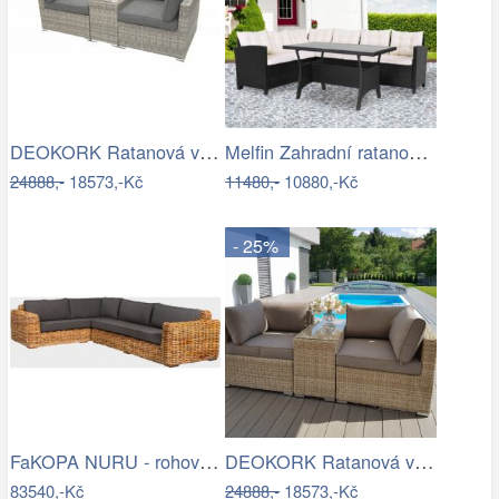
DEOKORK Ratanová variabilní sestava…
Melfin Zahradní ratanová sestava…
24888,-
18573,-Kč
11480,-
10880,-Kč
- 25%
FaKOPA NURU - rohová sedačka Becky Mdum
DEOKORK Ratanová variabilní sestava…
83540,-Kč
24888,-
18573,-Kč