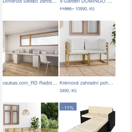
Dimenza Sedací zahradní souprava…
V-Garden DOMINGO RED DeLuxe
11990,-
10990,-Kč
csukas.com_RD Radotin_020.jpg
Krémová zahradní pohovka MAJKEN
3490,-Kč
- 11%