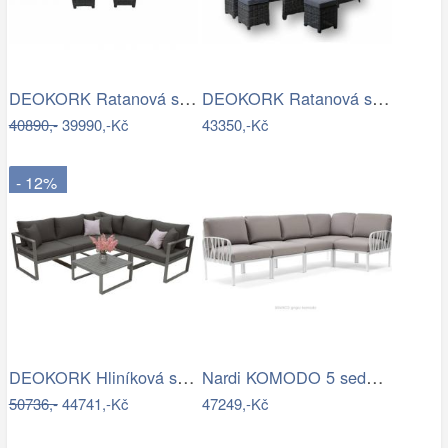
DEOKORK Ratanová sestava PAOLA antracit…
DEOKORK Ratanová sestava DAKOTA …
40890,-
39990,-Kč
43350,-Kč
- 12%
DEOKORK Hliníková sestava pro 5 osob…
Nardi KOMODO 5 sedačka Mdum
50736,-
44741,-Kč
47249,-Kč