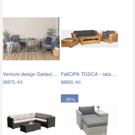
Venture design Sedacia súprava…
FaKOPA TOSCA - ratanová sestava Amy Mdum
26973,-Kč
88800,-Kč
- 35%