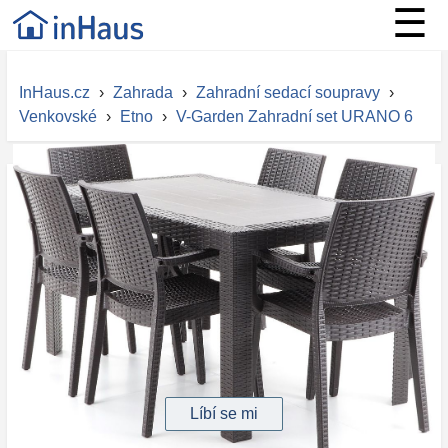
☰
InHaus.cz
›
Zahrada
›
Zahradní sedací soupravy
›
Venkovské
›
Etno
›
V-Garden Zahradní set URANO 6