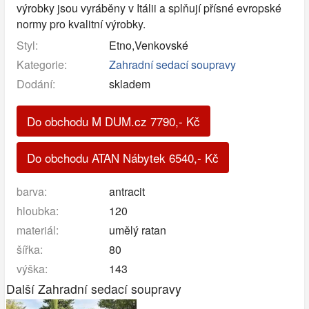
výrobky jsou vyráběny v Itálii a splňují přísné evropské
normy pro kvalitní výrobky.
Styl:
Etno,Venkovské
Kategorie:
Zahradní sedací soupravy
Dodání:
skladem
Do obchodu M DUM.cz
7790
,-
Kč
Do obchodu ATAN Nábytek
6540
,-
Kč
barva:
antracit
hloubka:
120
materiál:
umělý ratan
šířka:
80
výška:
143
Další Zahradní sedací soupravy