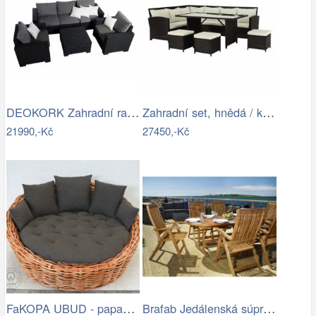
DEOKORK Zahradní ratanová sestava…
Zahradní set, hnědá / krémová, STARK…
21990,-Kč
27450,-Kč
FaKOPA UBUD - papasan z ratanu…
Brafab Jedálenská súprava EVERTON Mdum