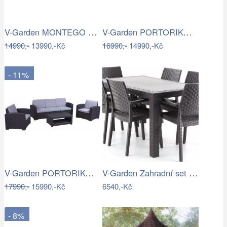
V-Garden MONTEGO DeLuxe
V-Garden PORTORIKO RED DeLuxe
14990,-
13990,-Kč
16990,-
14990,-Kč
- 11%
V-Garden PORTORIKO GREY DeLuxe
V-Garden Zahradní set URANO 6
17990,-
15990,-Kč
6540,-Kč
- 8%