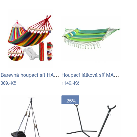
Barevná houpací síť HAMAK pro 2 osoby…
Houpací látková síť MAXI pro 2 osoby,…
389,-Kč
1149,-Kč
- 25%