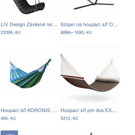
LIV Design Závěsné relaxační lehátko…
Stojan na houpací síť OTAN NEW TYP 1…
23399,-Kč
2250,-
1690,-Kč
Houpací síť KORONIS modrá-zelená IWH…
Houpací síť pro dva EXCLUSIVE
490,-Kč
5312,-Kč