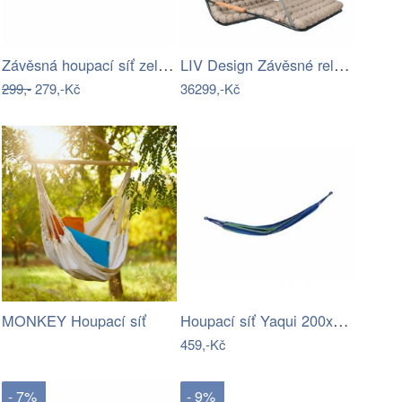
Závěsná houpací síť zelená/modrá
LIV Design Závěsné relaxační lehátko…
299,-
279,-Kč
36299,-Kč
Houpací síť Yaqui 200x80cm modrozelená
MONKEY Houpací síť
459,-Kč
- 7%
- 9%