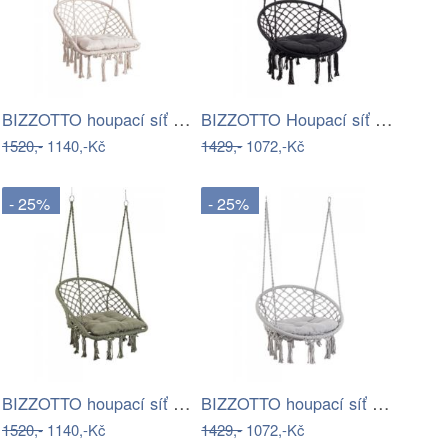
BIZZOTTO houpací síť JAVIER bílá 88x130…
BIZZOTTO Houpací síť JAVIER černá
1520,-
1140,-Kč
1429,-
1072,-Kč
- 25%
- 25%
BIZZOTTO houpací síť JAVIER zelená…
BIZZOTTO houpací síť JAVIER šedá 80x130…
1520,-
1140,-Kč
1429,-
1072,-Kč