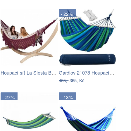
- 22%
Houpací síť La Siesta Bossanova Family …
Gardlov 21078 Houpací síť 260x160 cm…
465,-
365,-Kč
- 27%
- 13%