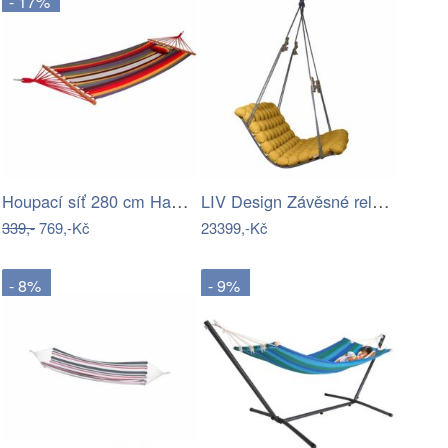
- 17%
Houpací síť 280 cm Hawaii – Garden…
LIV Design Závěsné relaxační lehátko…
339,-
769,-Kč
23399,-Kč
- 8%
- 9%