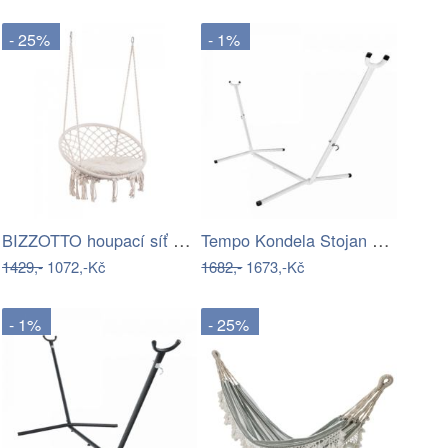
- 25%
- 1%
BIZZOTTO houpací síť JAVIER bílá 80x130…
Tempo Kondela Stojan na houpací síť…
1429,-
1072,-Kč
1682,-
1673,-Kč
- 1%
- 25%