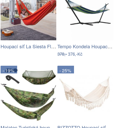
Houpací síť La Siesta Flora Family …
Tempo Kondela Houpací síť EVANA NEW -…
378,-
376,-Kč
- 19%
- 25%
Malatec Turistická houpací síť Santiago…
BIZZOTTO Houpací síť ELDORIS světlá…