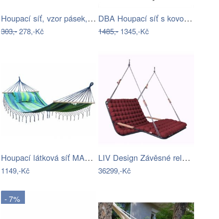
Houpací síť, vzor pásek, HAVANA - single
DBA Houpací síť s kovovým rámem 200 x…
303,-
278,-Kč
1485,-
1345,-Kč
Houpací látková síť MAXI pro 2 osoby,…
LIV Design Závěsné relaxační lehátko…
1149,-Kč
36299,-Kč
- 7%