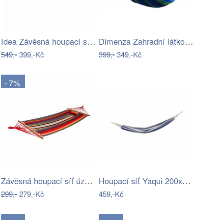
Idea Závěsná houpací síť zelená/modrá
Dimenza Zahradní látková houpací síť -…
549,-
399,-Kč
399,-
349,-Kč
- 7%
Závěsná houpací síť úzké pruhy
Houpací síť Yaqui 200x80cm modrobílá
299,-
279,-Kč
459,-Kč