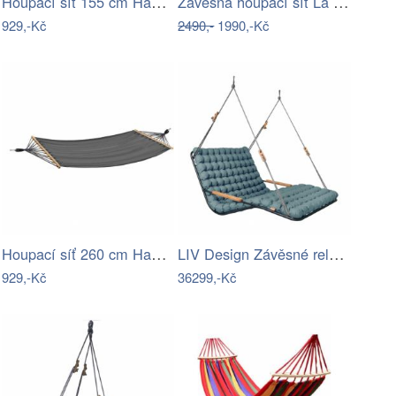
Houpací síť 155 cm Hawaii – Garden…
Závěsná houpací síť La Siesta SONRISA -…
929,-Kč
2490,-
1990,-Kč
Houpací síť 260 cm Hawaii – Garden…
LIV Design Závěsné relaxační lehátko…
929,-Kč
36299,-Kč