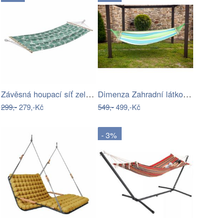
Závěsná houpací síť zelená džungle
Dimenza Zahradní látková houpací síť s…
299,-
279,-Kč
549,-
499,-Kč
- 3%