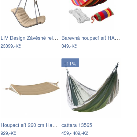
LIV Design Závěsné relaxační lehátko…
Barevná houpací síť HAMAK pro 2 osoby…
23399,-Kč
349,-Kč
- 11%
Houpací síť 260 cm Hawaii – Garden…
cattara 13565
929,-Kč
459,-
409,-Kč