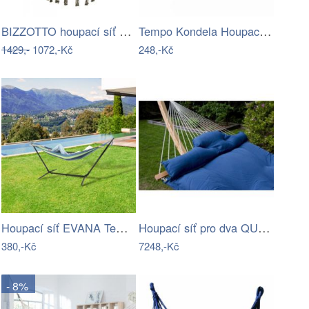
BIZZOTTO houpací síť JAVIER zelená…
Tempo Kondela Houpací síť ATIKA NEW TYP…
1429,-
1072,-Kč
248,-Kč
Houpací síť EVANA Tempo Kondela
Houpací síť pro dva QUEEN modrá
380,-Kč
7248,-Kč
- 8%