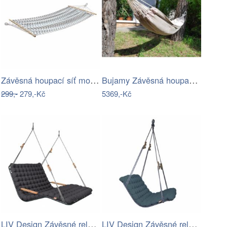
Závěsná houpací síť modrošedé vlny
Bujamy Závěsná houpací síť hamak do…
299,-
279,-Kč
5369,-Kč
LIV Design Závěsné relaxační lehátko…
LIV Design Závěsné relaxační lehátko…