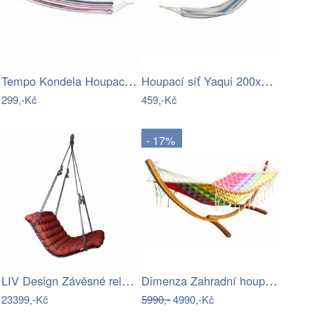
Tempo Kondela Houpací síť HAVANA - vzor…
Houpací síť Yaqui 200x80cm béžová
299,-Kč
459,-Kč
- 17%
LIV Design Závěsné relaxační lehátko…
Dimenza Zahradní houpací síť MOON -…
23399,-Kč
5990,-
4990,-Kč