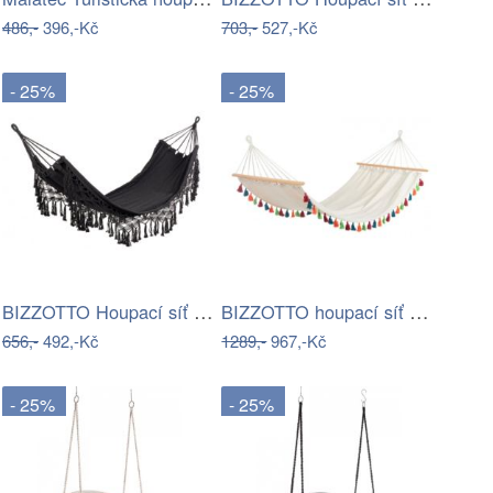
486,-
396,-Kč
703,-
527,-Kč
- 25%
- 25%
BIZZOTTO Houpací síť ELDORIS černá…
BIZZOTTO houpací síť PAINT 100x200 cm…
656,-
492,-Kč
1289,-
967,-Kč
- 25%
- 25%