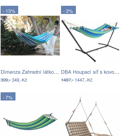
- 13%
- 3%
Dimenza Zahradní látková houpací síť -…
DBA Houpací síť s kovovým rámem 200 x…
399,-
349,-Kč
1487,-
1447,-Kč
- 7%