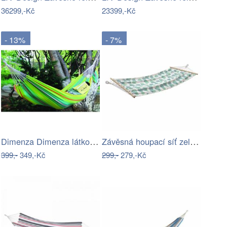
36299,-Kč
23399,-Kč
- 13%
- 7%
Dimenza Dimenza látková zahradní…
Závěsná houpací síť zelené listy
399,-
349,-Kč
299,-
279,-Kč