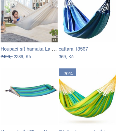
Houpací síť hamaka La Siesta MODESTA -…
cattara 13567
2490,-
2289,-Kč
369,-Kč
- 20%