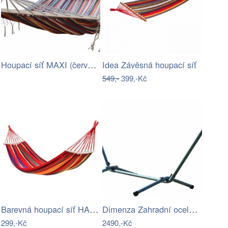
Houpací síť MAXI (červená) | Jena…
Idea Závěsná houpací síť
549,-
399,-Kč
Barevná houpací síť HAMAK pro 1 osobu…
Dimenza Zahradní ocelový stojan na…
299,-Kč
2490,-Kč