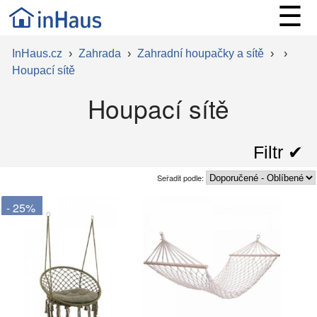
☰
InHaus.cz
›
Zahrada
›
Zahradní houpačky a sítě
›
›
Houpací sítě
Houpací sítě
Filtr ✔︎
Seřadit podle:
- 25%