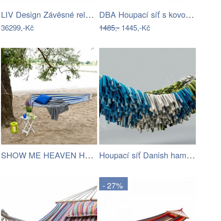
LIV Design Závěsné relaxační lehátko…
DBA Houpací síť s kovovým rámem 200 x…
36299,-Kč
1485,-
1445,-Kč
SHOW ME HEAVEN Houpací síť, pruhy…
Houpací síť Danish hammock - Artedio.cz
- 27%