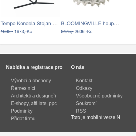
Tempo Kondela Stojan na houpací síť…
BLOOMINGVILLE houpací síť CRUZ
1682,-
1673,-Kč
3475,-
2606,-Kč
Nabídka a registrace pro
O nás
Výrobci a obchody
Kontakt
Řemeslníci
Odkazy
Architekti a designeři
Všeobecné podmínky
E-shopy, affiliate, ppc
Soukromí
Podmínky
RSS
Toto je mobilní verze N
Přidat firmu