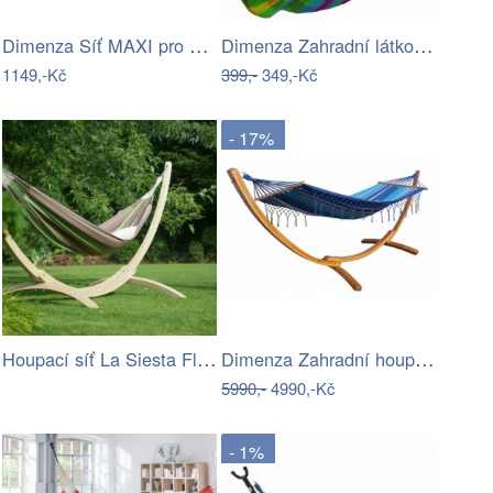
Dimenza Síť MAXI pro dvě osoby s pruhy …
Dimenza Zahradní látková houpací síť -…
1149,-Kč
399,-
349,-Kč
- 17%
Houpací síť La Siesta Flora Family …
Dimenza Zahradní houpací síť MOON -…
5990,-
4990,-Kč
- 1%