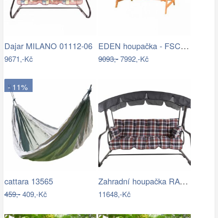
EDEN houpačka - FSC ROJAPLAST
Dajar MILANO 01112-06
9671,-Kč
9093,-
7992,-Kč
- 11%
Zahradní houpačka RAVENNA
cattara 13565
459,-
409,-Kč
11648,-Kč