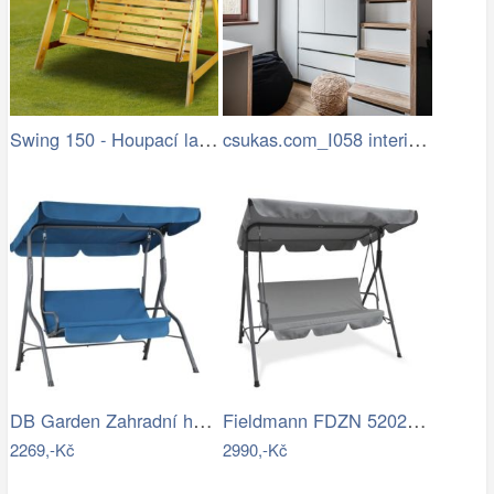
Swing 150 - Houpací lavice (pinie)
csukas.com_I058 interier bytu 4kk 070…
DB Garden Zahradní houpačka CANOPS modrá
Fieldmann FDZN 5202 šedá
2269,-Kč
2990,-Kč