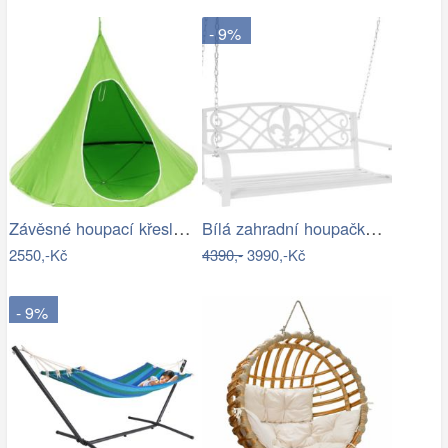
- 9%
Závěsné houpací křeslo Kids zelená
Bílá zahradní houpačka Ameli
2550,-Kč
4390,-
3990,-Kč
- 9%