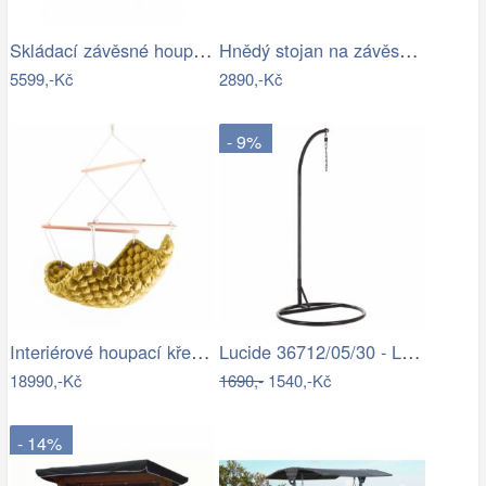
Skládací závěsné houpací křeslo…
Hnědý stojan na závěsné houpací křeslo…
5599,-Kč
2890,-Kč
- 9%
Interiérové houpací křeslo Swingy In…
Lucide 36712/05/30 - LED Stojací lampa…
18990,-Kč
1690,-
1540,-Kč
- 14%