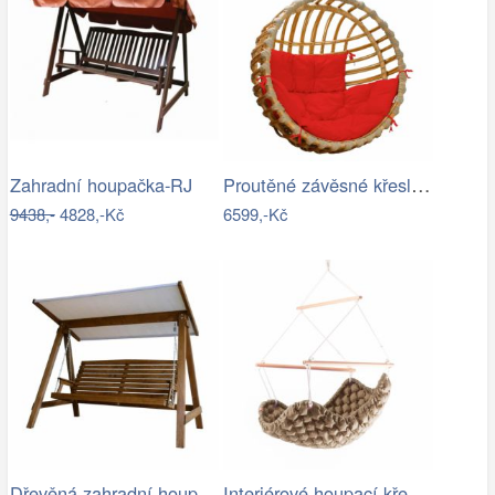
Proutěné závěsné křeslo Elis, přírodní…
Zahradní houpačka-RJ
9438,-
4828,-Kč
6599,-Kč
Dřevěná zahradní houpačka Lucas pro 4…
Interiérové houpací křeslo Swingy In…