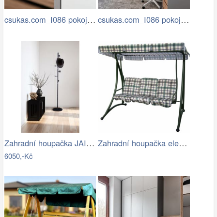
csukas.com_I086 pokoje a pracovna…
csukas.com_I086 pokoje a pracovna…
Zahradní houpačka JAIRA Tempo Kondela
Zahradní houpačka elena II (zelená)
6050,-Kč