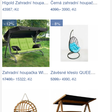
Higold Zahradní houpačka HIGOLD Emoti
Černá zahradní houpačka Ameli
43987,-Kč
4390,-
3990,-Kč
- 12%
- 8%
Zahradní houpačka WIENN - GD
Závěsné křeslo QUEEN, modrý sedák
17400,-
15322,-Kč
5399,-
4990,-Kč