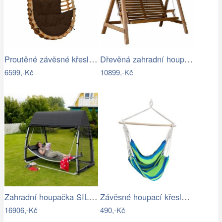
Proutěné závěsné křeslo Lena, přírodní…
Dřevěná zahradní houpačka Lucas pro 4…
6599,-Kč
10899,-Kč
Zahradní houpačka SILASS - GD
Závěsné houpací křeslo Cozyz pásek modrá
16906,-Kč
490,-Kč