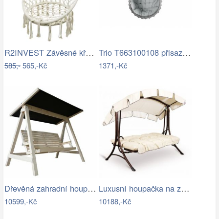
R2INVEST Závěsné křeslo s třásněmi…
Trio T663100108 přisazené stropní…
585,-
565,-Kč
1371,-Kč
Dřevěná zahradní houpačka Lucas pro 4…
Luxusní houpačka na zahradu - VGD
10599,-Kč
10188,-Kč