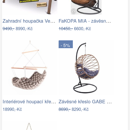
Zahradní houpačka VeGA BAHARA Mdum
FaKOPA MIA - závěsné křeslo z ratanu…
9490,-
8990,-Kč
10450,-
6600,-Kč
- 5%
Interiérové houpací křeslo Swingy In…
Závěsné křeslo GABE Tempo Kondela
18990,-Kč
8690,-
8290,-Kč