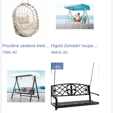
Proutěné závěsné křeslo Lena, bílý rám…
Higold Zahradní houpačka HIGOLD Nofi…
7399,-Kč
44419,-Kč
- 9%