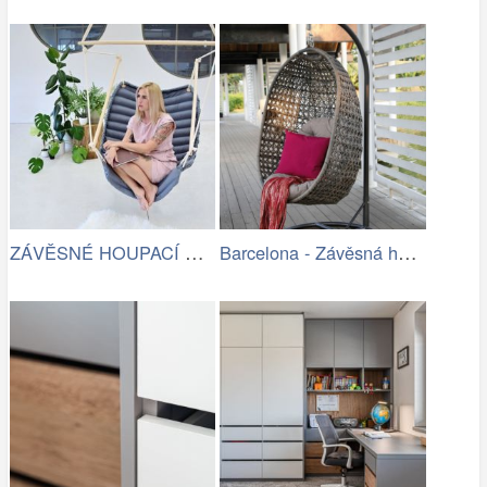
ZÁVĚSNÉ HOUPACÍ KŘESLO CHILLO, ŠEDÉ
Barcelona - Závěsná houpačka (šedá)