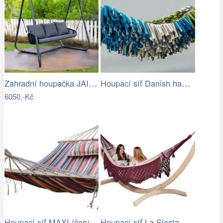
Zahradní houpačka JAIRA Tempo Kondela
Houpací síť Danish hammock - Artedio.cz
6050,-Kč
Houpací síť MAXI (červená) | Jena…
Houpací síť La Siesta Bossanova Family …