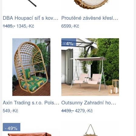
DBA Houpací síť s kovovým rámem 200 x…
Proutěné závěsné křeslo Elis, přírodní…
1485,-
1345,-Kč
6599,-Kč
- 4%
Axin Trading s.r.o. Polstr na závěsnou…
Outsunny Zahradní houpačka, dvoumístná,…
549,-Kč
4439,-
4279,-Kč
- 49%