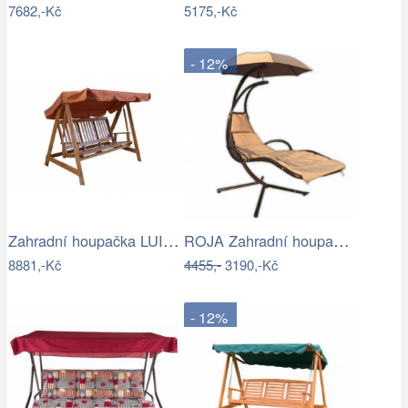
7682,-Kč
5175,-Kč
- 12%
Zahradní houpačka LUISA ROJAPLAST
ROJA Zahradní houpačka ZW 6119 - béžová
8881,-Kč
4455,-
3190,-Kč
- 12%