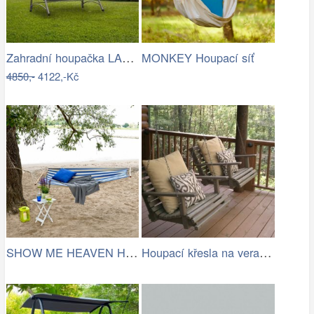
Zahradní houpačka LAMIA Tempo Kondela
MONKEY Houpací síť
4850,-
4122,-Kč
SHOW ME HEAVEN Houpací síť, pruhy…
Houpací křesla na verandě