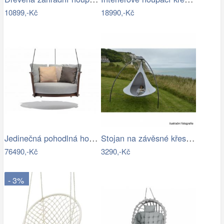
10899,-Kč
18990,-Kč
Jedinečná pohodlná houpačka - TS
Stojan na závěsné křeslo HAKI Tempo…
76490,-Kč
3290,-Kč
- 3%