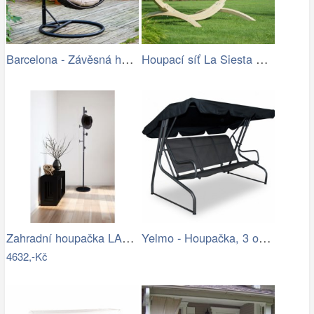
Barcelona - Závěsná houpačka (hnědá)
Houpací síť La Siesta Flora Family …
Zahradní houpačka LAMIA Tempo Kondela
Yelmo - Houpačka, 3 osoby (grafit,…
4632,-Kč