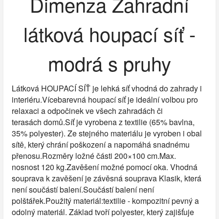
Dimenza Zahradní
látková houpací síť -
modrá s pruhy
Látková HOUPACÍ SÍŤ je lehká síť vhodná do zahrady i
interiéru.Vícebarevná houpací síť je ideální volbou pro
relaxaci a odpočinek ve všech zahradách či
terasách domů.Síť je vyrobena z textilie (65% bavlna,
35% polyester). Ze stejného materiálu je vyroben i obal
sítě, který chrání poškození a napomáhá snadnému
přenosu.Rozměry ložné části 200×100 cm.Max.
nosnost 120 kg.Zavěšení možné pomocí oka. Vhodná
souprava k zavěšení je závěsná souprava Klasik, která
není součástí balení.Součástí balení není
polštářek.Použitý materiál:textilie - kompozitní pevný a
odolný materiál. Základ tvoří polyester, který zajišťuje