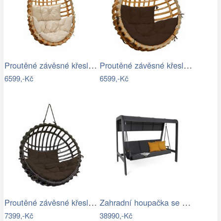
Proutěné závěsné křeslo Lena, přírodní…
Proutěné závěsné křeslo Elis, přírodní…
6599,-Kč
6599,-Kč
Proutěné závěsné křeslo Elis, hnědý rám…
Zahradní houpačka se stříškou GH434015
7399,-Kč
38990,-Kč