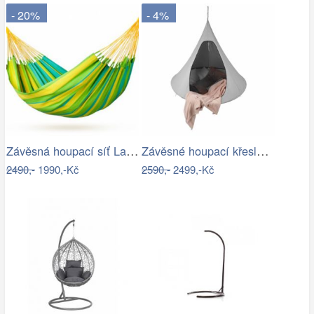
- 20%
- 4%
Závěsná houpací síť La Siesta SONRISA -…
Závěsné houpací křeslo, světle šedá,…
2490,-
1990,-Kč
2590,-
2499,-Kč