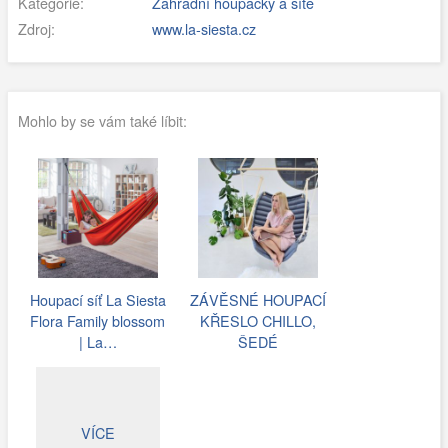
Kategorie:
Zahradní houpačky a sítě
Zdroj:
www.la-siesta.cz
Mohlo by se vám také líbit:
Houpací síť La Siesta
ZÁVĚSNÉ HOUPACÍ
Flora Family blossom
KŘESLO CHILLO,
| La…
ŠEDÉ
VÍCE