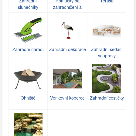
Zahradní
Pomůcky na
Terasa
slunečníky
zahradničení a
zavlažování
Zahradní nářadí
Zahradní dekorace
Zahradní sedací
soupravy
Ohniště
Venkovní koberce
Zahradní cestičky