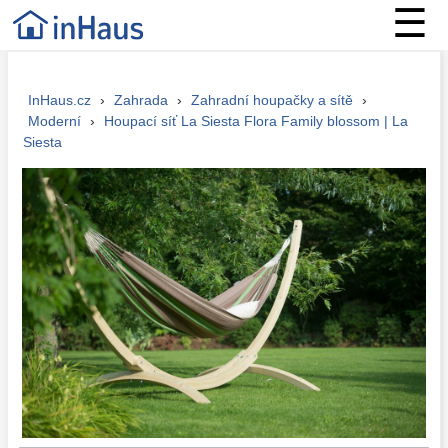
☰
InHaus.cz
›
Zahrada
›
Zahradní houpačky a sítě
›
Moderní
›
Houpací síť La Siesta Flora Family blossom | La
Siesta