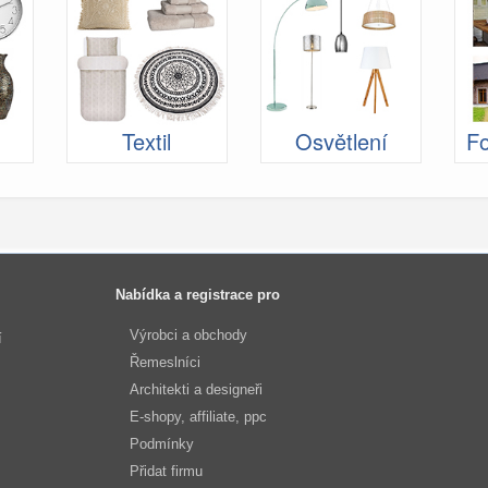
Textil
Osvětlení
Fo
Nabídka a registrace pro
Výrobci a obchody
í
Řemeslníci
Architekti a designeři
E-shopy, affiliate, ppc
Podmínky
Přidat firmu