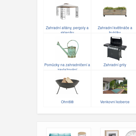
Zahradní altány, pergoly a
Zahradní květináče a
skleníky
truhlíky
Pomůcky na zahradničení a
Zahradní grily
zavlažování
Ohniště
Venkovní koberce