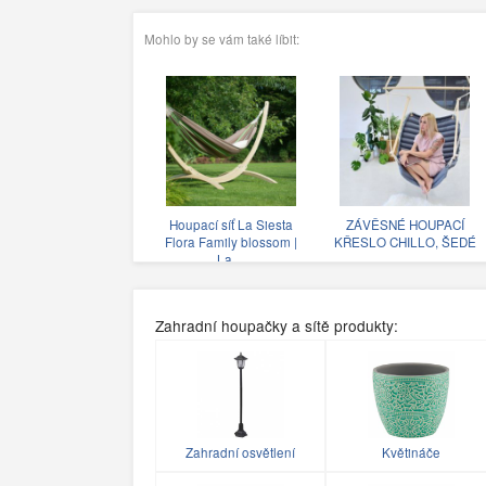
Mohlo by se vám také líbit:
Houpací síť La Siesta
ZÁVĚSNÉ HOUPACÍ
Flora Family blossom |
KŘESLO CHILLO, ŠEDÉ
La…
Zahradní houpačky a sítě produkty:
Zahradní osvětlení
Květináče