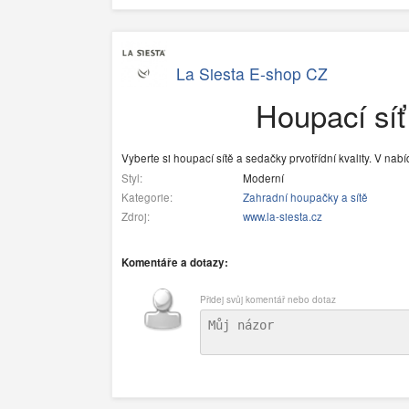
La Siesta E-shop CZ
Houpací síť
Vyberte si houpací sítě a sedačky prvotřídní kvality. V nab
Styl:
Moderní
Kategorie:
Zahradní houpačky a sítě
Zdroj:
www.la-siesta.cz
Komentáře a dotazy:
Přidej svůj komentář nebo dotaz