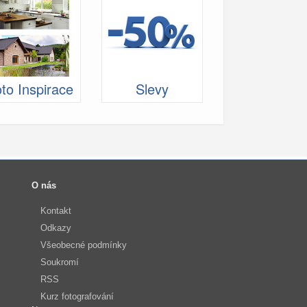
to Inspirace
Slevy
O nás
Kontakt
Odkazy
Všeobecné podmínky
Soukromí
RSS
Kurz fotografování