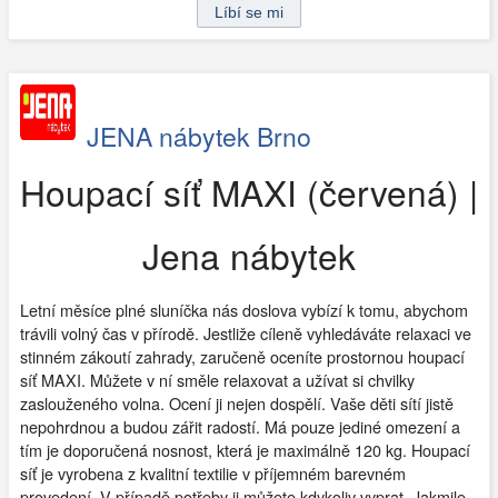
JENA nábytek Brno
Houpací síť MAXI (červená) |
Jena nábytek
Letní měsíce plné sluníčka nás doslova vybízí k tomu, abychom
trávili volný čas v přírodě. Jestliže cíleně vyhledáváte relaxaci ve
stinném zákoutí zahrady, zaručeně oceníte prostornou houpací
síť MAXI. Můžete v ní směle relaxovat a užívat si chvilky
zaslouženého volna. Ocení ji nejen dospělí. Vaše děti sítí jistě
nepohrdnou a budou zářit radostí. Má pouze jediné omezení a
tím je doporučená nosnost, která je maximálně 120 kg. Houpací
síť je vyrobena z kvalitní textilie v příjemném barevném
provedení. V případě potřeby ji můžete kdykoliv vyprat. Jakmile