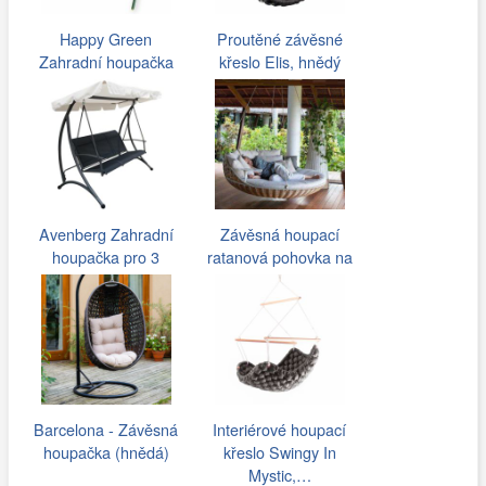
Happy Green
Proutěné závěsné
Zahradní houpačka
křeslo Elis, hnědý
Stripy II
rám/krémový…
Avenberg Zahradní
Závěsná houpací
houpačka pro 3
ratanová pohovka na
osoby Aruba
verandě
Barcelona - Závěsná
Interiérové houpací
houpačka (hnědá)
křeslo Swingy In
Mystic,…