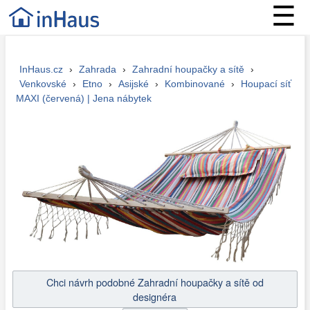
☰
InHaus.cz
›
Zahrada
›
Zahradní houpačky a sítě
›
Venkovské
›
Etno
›
Asijské
›
Kombinované
›
Houpací síť
MAXI (červená) | Jena nábytek
Chci návrh podobné Zahradní houpačky a sítě od
designéra