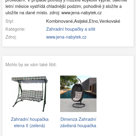
letní měsíce vystřídá chladnější podzim, pohodlně ji složíte a
uložíte na dané místo. zdroj: www.jena-nabytek.cz
Styl:
Kombinované,Asijské,Etno,Venkovské
Kategorie:
Zahradní houpačky a sítě
Zdroj:
www.jena-nabytek.cz
Mohlo by se vám také líbit:
Zahradní houpačka
Dimenza Zahradní
elena II (zelená)
závěsná houpačka
BARCELONA -…