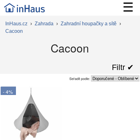
☰
InHaus.cz
›
Zahrada
›
Zahradní houpačky a sítě
›
Cacoon
Cacoon
Filtr ✔︎
Seřadit podle:
- 4%