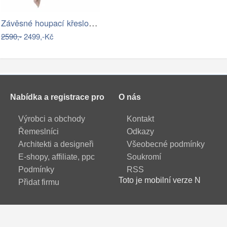
Závěsné houpací křeslo, světle šedá,…
2590,-
2499,-Kč
Nabídka a registrace pro
O nás
Výrobci a obchody
Kontakt
Řemeslníci
Odkazy
Architekti a designeři
Všeobecné podmínky
E-shopy, affiliate, ppc
Soukromí
Podmínky
RSS
Toto je mobilní verze N
Přidat firmu