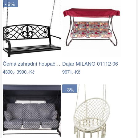
- 9%
Černá zahradní houpačka Ameli
Dajar MILANO 01112-06
4390,-
3990,-Kč
9671,-Kč
- 3%