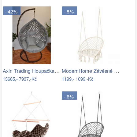
- 42%
- 8%
Axin Trading Houpačka závěsná Charlotte
ModernHome Závěsné křeslo s třásněmi -…
13685,-
7937,-Kč
1199,-
1099,-Kč
- 6%