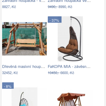
Zahradní houpačka - VGD
Zahradní houpačka VeGA BAHARA Mdum
8827,-Kč
9490,-
8990,-Kč
- 37%
Dřevěná masivní houpačka - HC
FaKOPA MIA - závěsné křeslo z ratanu…
32452,-Kč
10450,-
6600,-Kč
- 8%