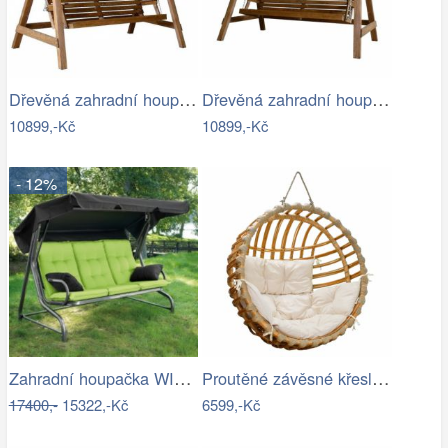
Dřevěná zahradní houpačka Lucas pro 4…
Dřevěná zahradní houpačka Lucas pro 4…
10899,-Kč
10899,-Kč
- 12%
Zahradní houpačka WIENN - GD
Proutěné závěsné křeslo Elis, přírodní…
17400,-
15322,-Kč
6599,-Kč