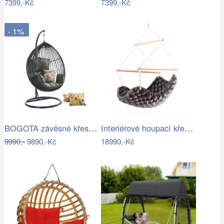
7399,-Kč
7399,-Kč
- 1%
BOGOTA závěsné křeslo ROJAPLAST
Interiérové houpací křeslo Swingy In…
9990,-
9890,-Kč
18990,-Kč