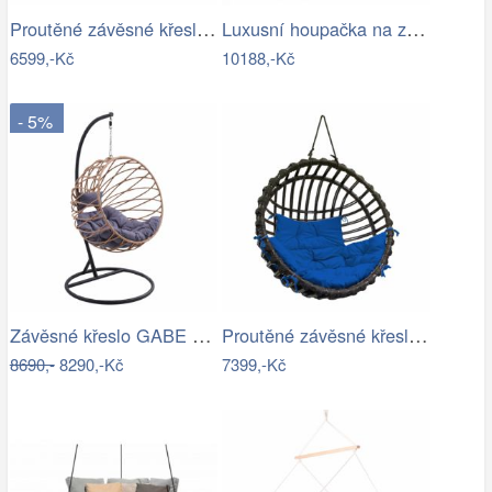
Proutěné závěsné křeslo Lena, přírodní…
Luxusní houpačka na zahradu - VGD
6599,-Kč
10188,-Kč
- 5%
Závěsné křeslo GABE Tempo Kondela
Proutěné závěsné křeslo Elis, hnědý rám…
8690,-
8290,-Kč
7399,-Kč