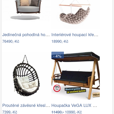
Jedinečná pohodlná houpačka - TS
Interiérové houpací křeslo Swingy In…
76490,-Kč
18990,-Kč
- 4%
Proutěné závěsné křeslo Lena, hnědý rám…
Houpačka VeGA LUX GREEN Mdum
7399,-Kč
11490,-
10990,-Kč