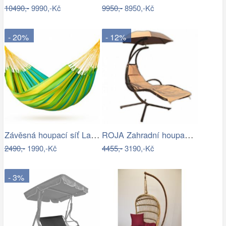
10490,-
9990,-Kč
9950,-
8950,-Kč
- 20%
- 12%
Závěsná houpací síť La Siesta SONRISA -…
ROJA Zahradní houpačka ZW 6119 - béžová
2490,-
1990,-Kč
4455,-
3190,-Kč
- 3%