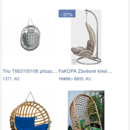
- 37%
Trio T663100108 přisazené stropní…
FaKOPA Závěsné křeslo do domu i na…
1371,-Kč
10450,-
6600,-Kč