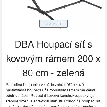
DBA Houpací síť s
kovovým rámem 200 x
80 cm - zelená
Pohodlná houpačka v každé zahradě!Délkově
nastavitelná houpací síť s robustním rámem má velmi
odolnou látku. Robustní kovová konstrukceposkytuje
stabilní držení a správnou stabilitu.Pohodlná houpací síť
v každé zahradě, zimní zahradě, venkovních prostorech