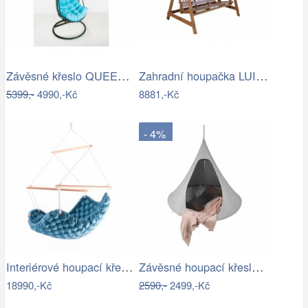
Závěsné křeslo QUEEN, modrý sedák
Zahradní houpačka LUISA ROJAPLAST
5399,-
4990,-Kč
8881,-Kč
- 4%
Interiérové houpací křeslo Swingy In…
Závěsné houpací křeslo, světle šedá,…
18990,-Kč
2590,-
2499,-Kč