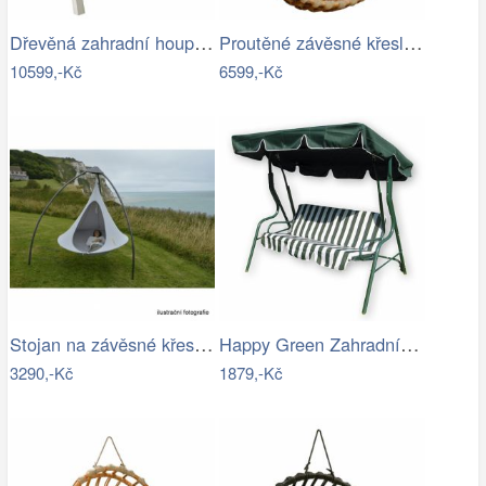
Dřevěná zahradní houpačka Lucas pro 4…
Proutěné závěsné křeslo Elis, přírodní…
10599,-Kč
6599,-Kč
Stojan na závěsné křeslo HAKI Tempo…
Happy Green Zahradní houpačka Stripy II
3290,-Kč
1879,-Kč