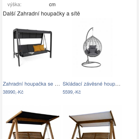
výška:
cm
Další Zahradní houpačky a sítě
Zahradní houpačka se stříškou GH434015
Skládací závěsné houpací křeslo…
38990,-Kč
5599,-Kč