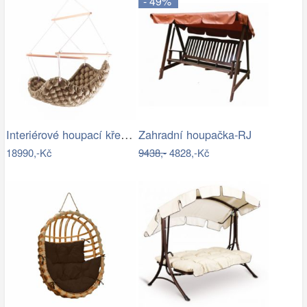
- 49%
Interiérové houpací křeslo Swingy In…
Zahradní houpačka-RJ
18990,-Kč
9438,-
4828,-Kč