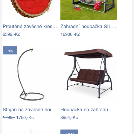
Proutěné závěsné křeslo Elis, přírodní…
Zahradní houpačka SILASS - GD
6599,-Kč
16906,-Kč
- 2%
Stojan na závěsné houpací křeslo OTAN…
Houpačka na zahradu - VGD
1790,-
1750,-Kč
8954,-Kč