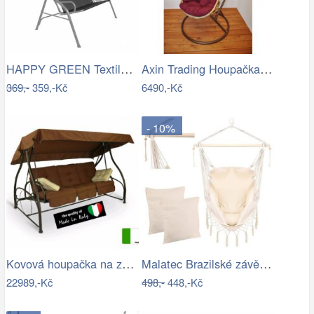
HAPPY GREEN Textilní sedák na houpačku,…
Axin Trading Houpačka závěsná Bella se…
369,-
359,-Kč
6490,-Kč
- 10%
Kovová houpačka na zahradu - VGD
Malatec Brazilské závěsné houpací…
22989,-Kč
498,-
448,-Kč