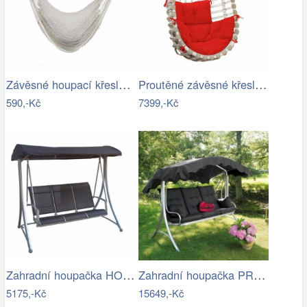
Závěsné houpací křeslo KAZAN Tempo…
Proutěné závěsné křeslo Lena, bílý rám…
590,-Kč
7399,-Kč
Zahradní houpačka HOLLYWOOD ROJAPLAST
Zahradní houpačka PRAGG - GD
5175,-Kč
15649,-Kč