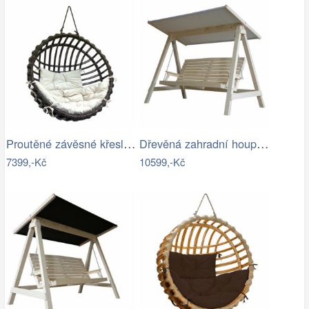
Proutěné závěsné křeslo Elis, hnědý rám…
Dřevěná zahradní houpačka Lucas pro 4…
7399,-Kč
10599,-Kč