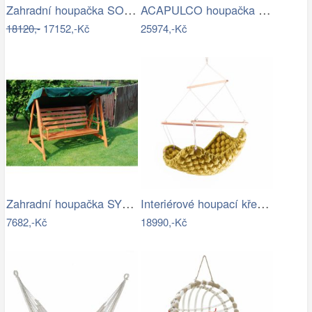
Zahradní houpačka SOFFIA - GD
ACAPULCO houpačka ROJAPLAST
18120,-
17152,-Kč
25974,-Kč
Zahradní houpačka SYLVA Rojaplast
Interiérové houpací křeslo Swingy In…
7682,-Kč
18990,-Kč