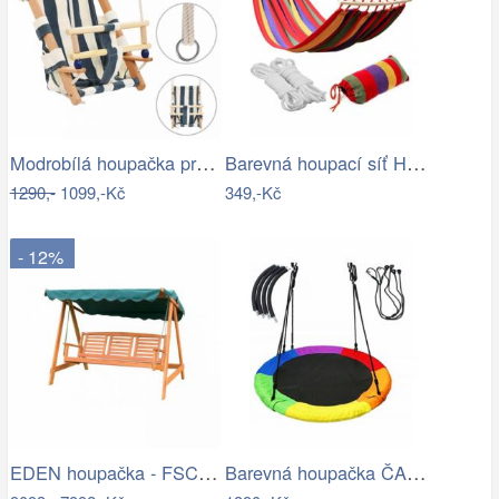
Modrobílá houpačka pro batolata LAPSI
Barevná houpací síť HAMAK pro 2 osoby…
1290,-
1099,-Kč
349,-Kč
- 12%
EDEN houpačka - FSC ROJAPLAST
Barevná houpačka ČAPÍ HNÍZDO 110 cm