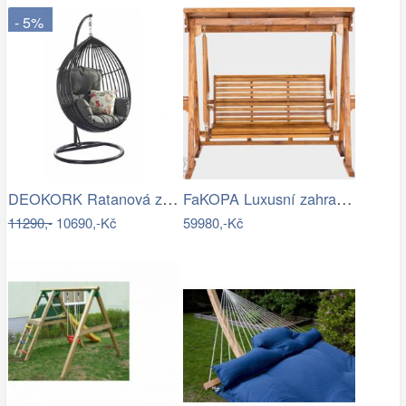
- 5%
DEOKORK Ratanová závěsná houpačka SARAH
FaKOPA Luxusní zahradní houpačka se…
11290,-
10690,-Kč
59980,-Kč