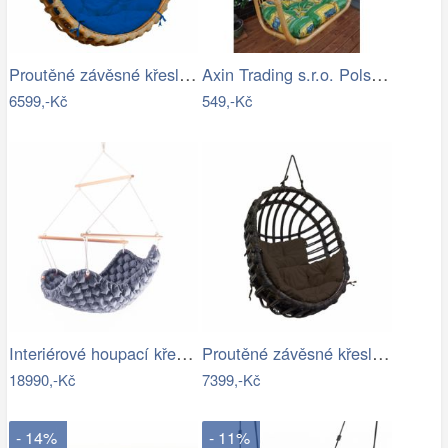
Proutěné závěsné křeslo Elis, přírodní…
Axin Trading s.r.o. Polstr na závěsnou…
6599,-Kč
549,-Kč
Interiérové houpací křeslo Swingy In…
Proutěné závěsné křeslo Lena, hnědý rám…
18990,-Kč
7399,-Kč
- 14%
- 11%