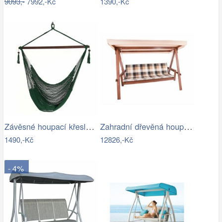
9093,-
7992,-Kč
1390,-Kč
Závěsné houpací křeslo BASKO Tempo…
Zahradní dřevěná houpačka-RJ
1490,-Kč
12826,-Kč
- 4%