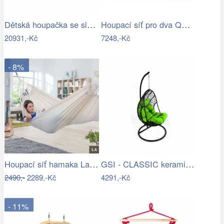
Dětská houpačka se sluzavkou - VK
Houpací síť pro dva QUEEN modrá
20931,-Kč
7248,-Kč
- 8%
Houpací síť hamaka La Siesta MODESTA -…
GSI - CLASSIC keramický sloup k…
2490,-
2289,-Kč
4291,-Kč
- 11%