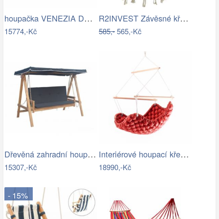
houpačka VENEZIA Dajar
R2INVEST Závěsné křeslo s třásněmi…
15774,-Kč
585,-
565,-Kč
Dřevěná zahradní houpačka - VGD
Interiérové houpací křeslo Swingy In…
15307,-Kč
18990,-Kč
- 15%