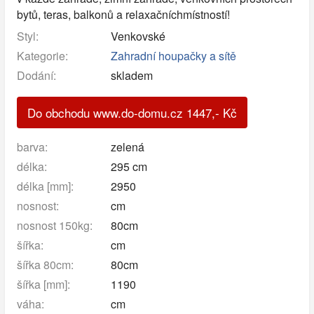
bytů, teras, balkonů a relaxačníchmístností!
Styl:
Venkovské
Kategorie:
Zahradní houpačky a sítě
Dodání:
skladem
Do obchodu www.do-domu.cz
1447
,-
Kč
barva:
zelená
délka:
295 cm
délka [mm]:
2950
nosnost:
cm
nosnost 150kg:
80cm
šířka:
cm
šířka 80cm:
80cm
šířka [mm]:
1190
váha:
cm