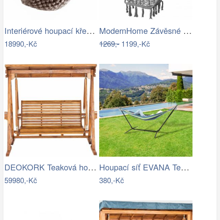
Interiérové houpací křeslo Swingy In…
ModernHome Závěsné křeslo s třásněmi -…
18990,-Kč
1269,-
1199,-Kč
DEOKORK Teaková houpačka AVANTI Šíře…
Houpací síť EVANA Tempo Kondela
59980,-Kč
380,-Kč