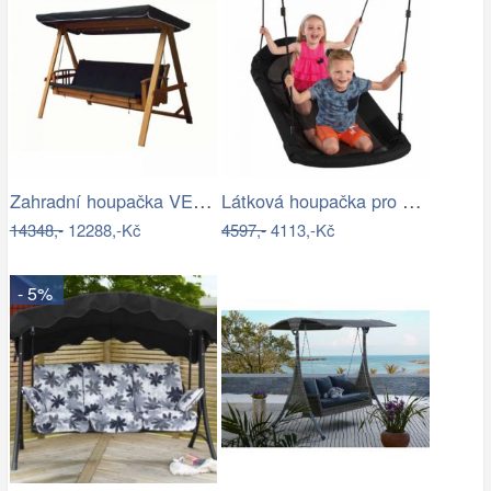
Zahradní houpačka VEGAS LUX Rojaplast
Látková houpačka pro děti-ZO
14348,-
12288,-Kč
4597,-
4113,-Kč
- 5%