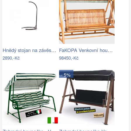
Hnědý stojan na závěsné houpací křeslo…
FaKOPA Venkovní houpačka ze dřeva…
2890,-Kč
98450,-Kč
- 5%