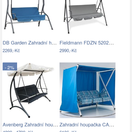
DB Garden Zahradní houpačka CANOPS modrá
Fieldmann FDZN 5202 šedá
2269,-Kč
2990,-Kč
- 2%
Avenberg Zahradní houpačka pro 3 osoby…
Zahradní houpačka CALABRIA (06086-01)…