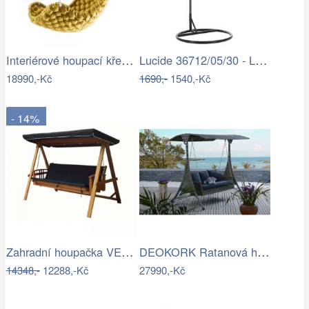
Interiérové houpací křeslo Swingy In…
Lucide 36712/05/30 - LED Stojací lampa…
18990,-Kč
1690,-
1540,-Kč
- 14%
Zahradní houpačka VEGAS LUX Rojaplast
DEOKORK Ratanová houpačka GIANA
14348,-
12288,-Kč
27990,-Kč