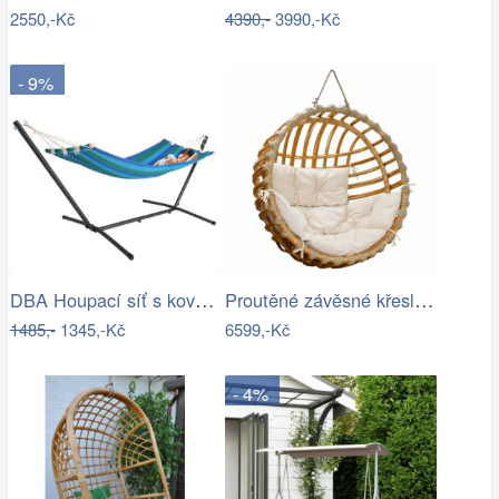
2550,-Kč
4390,-
3990,-Kč
- 9%
DBA Houpací síť s kovovým rámem 200 x…
Proutěné závěsné křeslo Elis, přírodní…
1485,-
1345,-Kč
6599,-Kč
- 4%