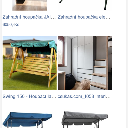
Zahradní houpačka JAIRA Tempo Kondela
Zahradní houpačka elena II (zelená)
6050,-Kč
Swing 150 - Houpací lavice (pinie)
csukas.com_I058 interier bytu 4kk 070…