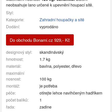
neobsahuje lano určené k upevnění houpací sítě.
Styl:
Kategorie:
Zahradní houpačky a sítě
Dodání:
vyprodáno
Do obchodu Bonami.cz
929
,-
Kč
designový styl:
skandinávský
hmotnost:
1.7 kg
materiál:
bavlna, polyester, dřevo
maximální
nosnost:
100 kg
montáž:
je potřeba
péče:
otírejte lehce navlhčeným hadříkem
počet balíků:
1
řada:
zadine