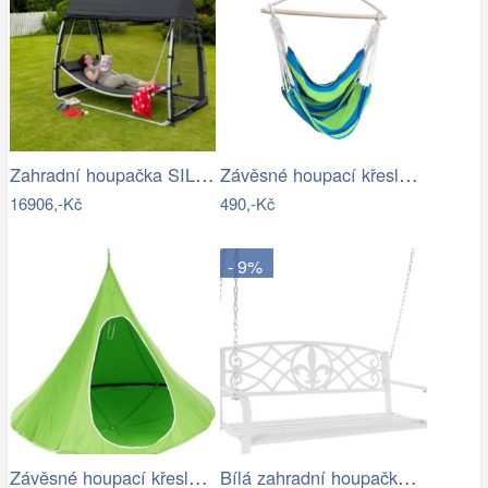
Zahradní houpačka SILASS - GD
Závěsné houpací křeslo Cozyz pásek modrá
16906,-Kč
490,-Kč
- 9%
Závěsné houpací křeslo Kids zelená
Bílá zahradní houpačka Ameli