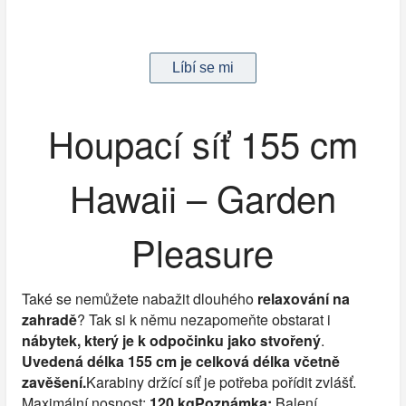
Houpací síť 155 cm
Hawaii – Garden
Pleasure
Také se nemůžete nabažit dlouhého
relaxování na
zahradě
? Tak si k němu nezapomeňte obstarat i
nábytek, který je k odpočinku jako stvořený
.
Uvedená délka 155 cm je celková délka včetně
zavěšení.
Karabiny držící síť je potřeba pořídit zvlášť.
Maximální nosnost:
120 kg
Poznámka:
Balení