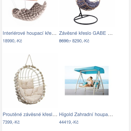
Interiérové houpací křeslo Swingy In…
Závěsné křeslo GABE Tempo Kondela
18990,-Kč
8690,-
8290,-Kč
Proutěné závěsné křeslo Lena, bílý rám…
Higold Zahradní houpačka HIGOLD Nofi…
7399,-Kč
44419,-Kč