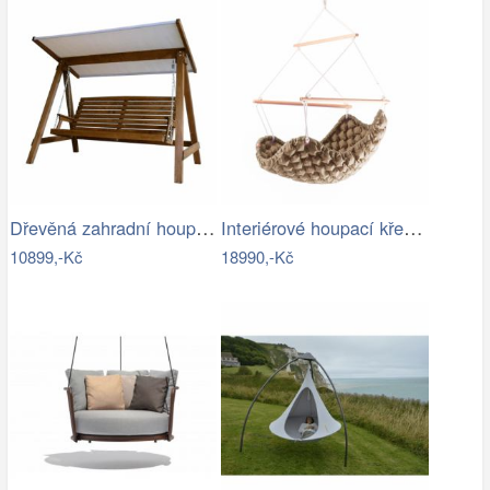
Dřevěná zahradní houpačka Lucas pro 4…
Interiérové houpací křeslo Swingy In…
10899,-Kč
18990,-Kč