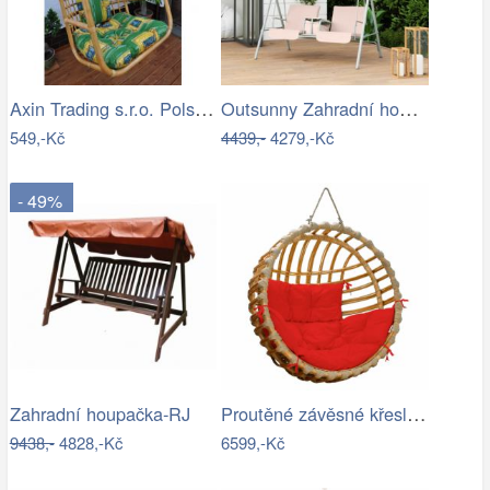
Axin Trading s.r.o. Polstr na závěsnou…
Outsunny Zahradní houpačka, dvoumístná,…
549,-Kč
4439,-
4279,-Kč
- 49%
Proutěné závěsné křeslo Elis, přírodní…
Zahradní houpačka-RJ
9438,-
4828,-Kč
6599,-Kč