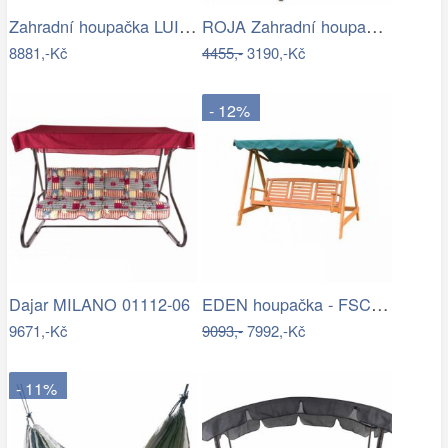
Zahradní houpačka LUISA ROJAPLAST
ROJA Zahradní houpačka ZW 6119 - béžová
8881,-Kč
4455,-
3190,-Kč
- 12%
EDEN houpačka - FSC ROJAPLAST
Dajar MILANO 01112-06
9671,-Kč
9093,-
7992,-Kč
- 11%