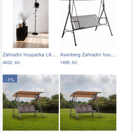
Zahradní houpačka LAMIA Tempo Kondela
Avenberg Zahradní houpačka Feline
4632,-Kč
1499,-Kč
- 1%