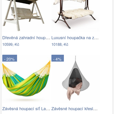
Dřevěná zahradní houpačka Lucas pro 4…
Luxusní houpačka na zahradu - VGD
10599,-Kč
10188,-Kč
- 20%
- 4%
Závěsná houpací síť La Siesta SONRISA -…
Závěsné houpací křeslo, světle šedá,…