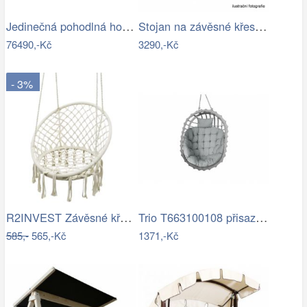
Jedinečná pohodlná houpačka - TS
Stojan na závěsné křeslo HAKI Tempo…
76490,-Kč
3290,-Kč
- 3%
R2INVEST Závěsné křeslo s třásněmi…
Trio T663100108 přisazené stropní…
585,-
565,-Kč
1371,-Kč