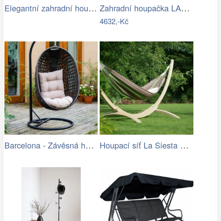
Elegantní zahradní houpačka VENEZIA
Zahradní houpačka LAMIA Tempo Kondela
4632,-Kč
Barcelona - Závěsná houpačka (hnědá)
Houpací síť La Siesta Flora Family …