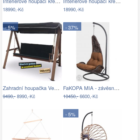
Interiérové houpací křeslo Swingy In…
Interiérové houpací křeslo Swingy In…
18990,-Kč
18990,-Kč
- 5%
- 37%
Zahradní houpačka VeGA BAHARA Mdum
FaKOPA MIA - závěsné křeslo z ratanu…
9490,-
8990,-Kč
10450,-
6600,-Kč
- 5%