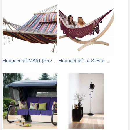
Houpací síť MAXI (červená) | Jena…
Houpací síť La Siesta Bossanova Family …