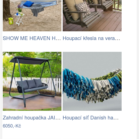
SHOW ME HEAVEN Houpací síť, pruhy…
Houpací křesla na verandě
Zahradní houpačka JAIRA Tempo Kondela
Houpací síť Danish hammock - Artedio.cz
6050,-Kč