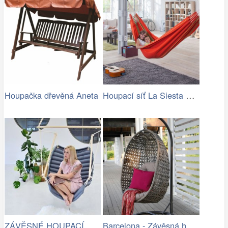
Houpací síť La Siesta Flora Family …
Houpačka dřevěná Aneta
ZÁVĚSNÉ HOUPACÍ KŘESLO CHILLO, ŠEDÉ
Barcelona - Závěsná houpačka (šedá)