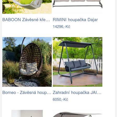
BABOON Závěsné křeslo s područkami
RIMINI houpačka Dajar
14296,-Kč
Borneo - Závěsná houpačka (grafit) |…
Zahradní houpačka JAIRA Tempo Kondela
6050,-Kč