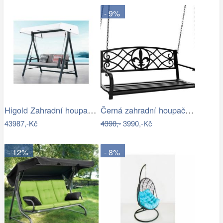
- 9%
Higold Zahradní houpačka HIGOLD Emoti
Černá zahradní houpačka Ameli
43987,-Kč
4390,-
3990,-Kč
- 12%
- 8%