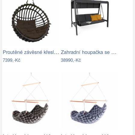
Proutěné závěsné křeslo Elis, hnědý rám…
Zahradní houpačka se stříškou GH434015
7399,-Kč
38990,-Kč