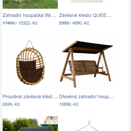
Zahradní houpačka WIENN - GD
Závěsné křeslo QUEEN, modrý sedák
17400,-
15322,-Kč
5399,-
4990,-Kč
Proutěné závěsné křeslo Lena, přírodní…
Dřevěná zahradní houpačka Lucas pro 4…
6599,-Kč
10899,-Kč