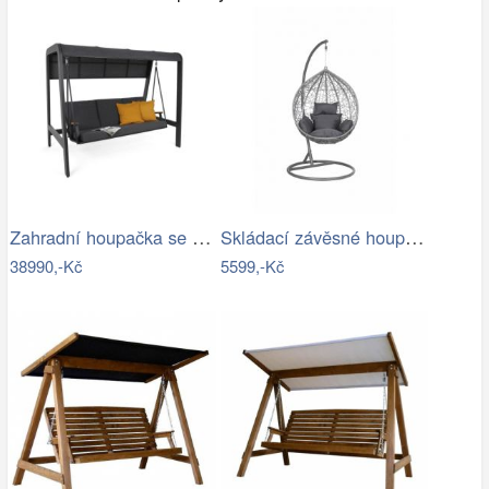
Zahradní houpačka se stříškou GH434015
Skládací závěsné houpací křeslo…
38990,-Kč
5599,-Kč