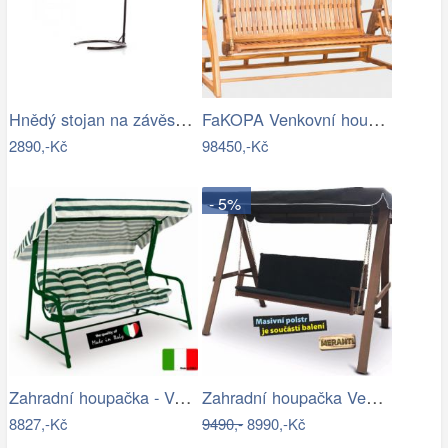
Hnědý stojan na závěsné houpací křeslo…
FaKOPA Venkovní houpačka ze dřeva…
2890,-Kč
98450,-Kč
- 5%
Zahradní houpačka - VGD
Zahradní houpačka VeGA BAHARA Mdum
8827,-Kč
9490,-
8990,-Kč