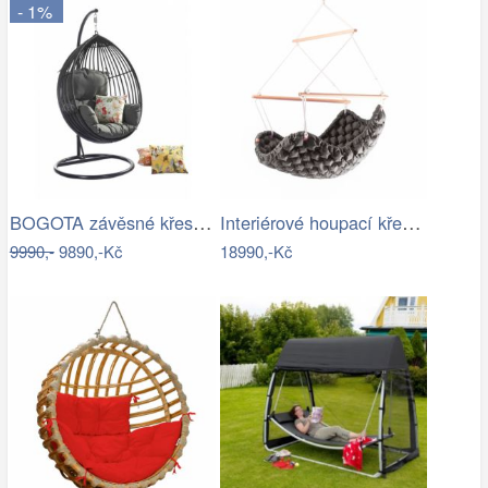
- 1%
BOGOTA závěsné křeslo ROJAPLAST
Interiérové houpací křeslo Swingy In…
9990,-
9890,-Kč
18990,-Kč