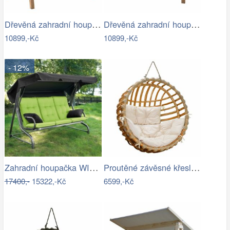
Dřevěná zahradní houpačka Lucas pro 4…
Dřevěná zahradní houpačka Lucas pro 4…
10899,-Kč
10899,-Kč
- 12%
Zahradní houpačka WIENN - GD
Proutěné závěsné křeslo Elis, přírodní…
17400,-
15322,-Kč
6599,-Kč