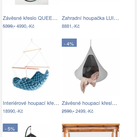
Závěsné křeslo QUEEN, modrý sedák
Zahradní houpačka LUISA ROJAPLAST
5399,-
4990,-Kč
8881,-Kč
- 4%
Interiérové houpací křeslo Swingy In…
Závěsné houpací křeslo, světle šedá,…
18990,-Kč
2590,-
2499,-Kč
- 5%