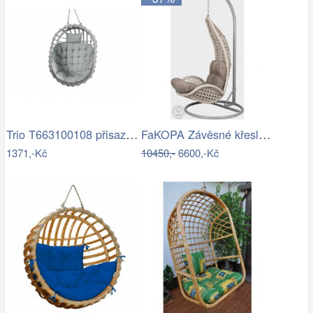
Trio T663100108 přisazené stropní…
FaKOPA Závěsné křeslo do domu i na…
1371,-Kč
10450,-
6600,-Kč