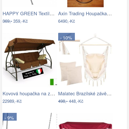
HAPPY GREEN Textilní sedák na houpačku,…
Axin Trading Houpačka závěsná Bella se…
369,-
359,-Kč
6490,-Kč
- 10%
Kovová houpačka na zahradu - VGD
Malatec Brazilské závěsné houpací…
22989,-Kč
498,-
448,-Kč
- 9%