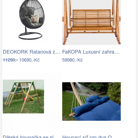
DEOKORK Ratanová závěsná houpačka SARAH
FaKOPA Luxusní zahradní houpačka se…
11290,-
10690,-Kč
59980,-Kč
Dětská houpačka se sluzavkou - VK
Houpací síť pro dva QUEEN modrá