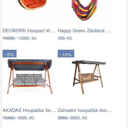
DEOKORK Houpací křeslo PETRA na…
Happy Green Závěsné houpací křeslo…
15690,-
13990,-Kč
399,-Kč
- 5%
- 10%
AKADAS Houpačka VeGA SOLTOU Mdum
Zahradní houpačka dvoumístná CANNES
10490,-
9990,-Kč
9950,-
8950,-Kč