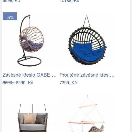
6599,-Kč
10188,-Kč
- 5%
Závěsné křeslo GABE Tempo Kondela
Proutěné závěsné křeslo Elis, hnědý rám…
8690,-
8290,-Kč
7399,-Kč