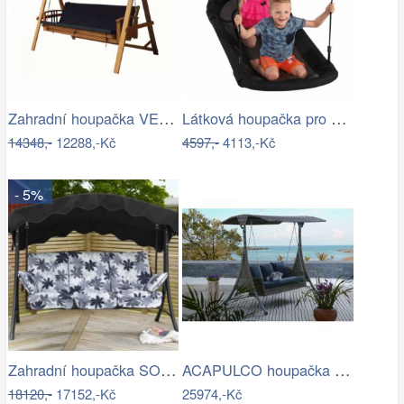
Zahradní houpačka VEGAS LUX Rojaplast
Látková houpačka pro děti-ZO
14348,-
12288,-Kč
4597,-
4113,-Kč
- 5%
Zahradní houpačka SOFFIA - GD
ACAPULCO houpačka ROJAPLAST
18120,-
17152,-Kč
25974,-Kč