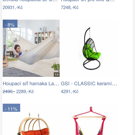
20931,-Kč
7248,-Kč
- 8%
Houpací síť hamaka La Siesta MODESTA -…
GSI - CLASSIC keramický sloup k…
2490,-
2289,-Kč
4291,-Kč
- 11%