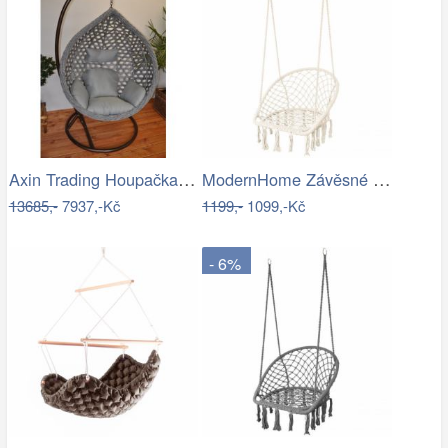
Axin Trading Houpačka závěsná Charlotte
ModernHome Závěsné křeslo s třásněmi -…
13685,-
7937,-Kč
1199,-
1099,-Kč
- 6%