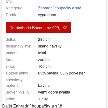
Styl:
Kategorie:
Zahradní houpačky a sítě
Dodání:
vyprodáno
Do obchodu Bonami.cz
929
,-
Kč
délka:
280 cm
designový styl:
skandinávský
materiál:
textil
řada:
zadine
šířka:
100 cm
složení látky:
65% bavlna, 35% polyester
specifický
materiál:
bavlna
úroveň kvality:
velmi dobrá kvalita
váha:
1.7 kg
Další Zahradní houpačky a sítě