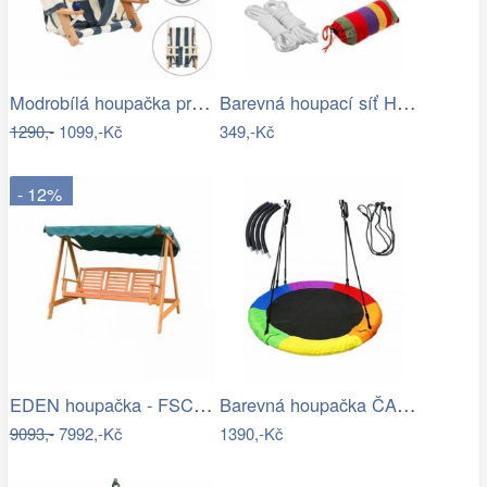
Modrobílá houpačka pro batolata LAPSI
Barevná houpací síť HAMAK pro 2 osoby…
1290,-
1099,-Kč
349,-Kč
- 12%
EDEN houpačka - FSC ROJAPLAST
Barevná houpačka ČAPÍ HNÍZDO 110 cm
9093,-
7992,-Kč
1390,-Kč