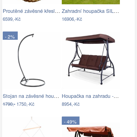
Proutěné závěsné křeslo Elis, přírodní…
Zahradní houpačka SILASS - GD
6599,-Kč
16906,-Kč
- 2%
Stojan na závěsné houpací křeslo OTAN…
Houpačka na zahradu - VGD
1790,-
1750,-Kč
8954,-Kč
- 49%