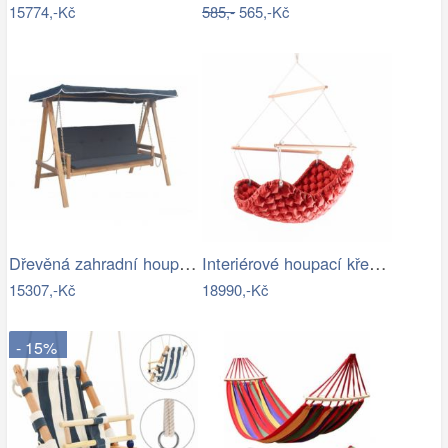
15774,-Kč
585,-
565,-Kč
Dřevěná zahradní houpačka - VGD
Interiérové houpací křeslo Swingy In…
15307,-Kč
18990,-Kč
- 15%