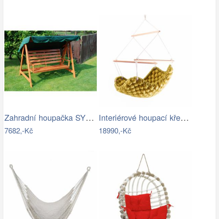
Zahradní houpačka SYLVA Rojaplast
Interiérové houpací křeslo Swingy In…
7682,-Kč
18990,-Kč