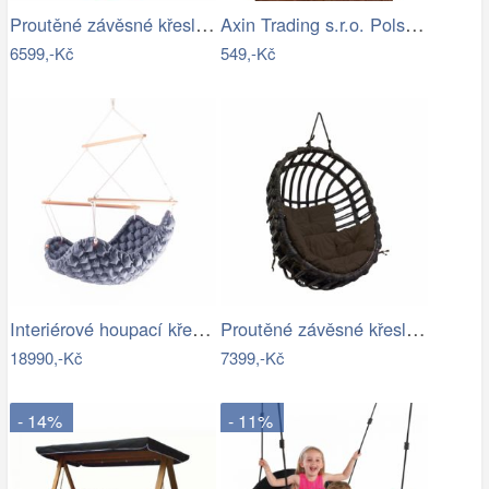
Proutěné závěsné křeslo Elis, přírodní…
Axin Trading s.r.o. Polstr na závěsnou…
6599,-Kč
549,-Kč
Interiérové houpací křeslo Swingy In…
Proutěné závěsné křeslo Lena, hnědý rám…
18990,-Kč
7399,-Kč
- 14%
- 11%