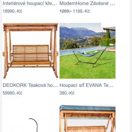
Interiérové houpací křeslo Swingy In…
ModernHome Závěsné křeslo s třásněmi -…
18990,-Kč
1269,-
1199,-Kč
DEOKORK Teaková houpačka AVANTI Šíře…
Houpací síť EVANA Tempo Kondela
59980,-Kč
380,-Kč