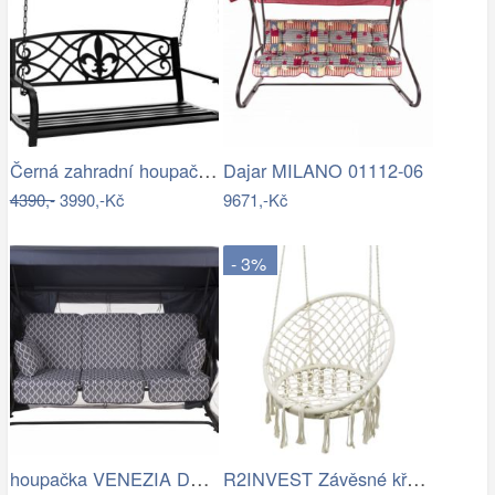
Černá zahradní houpačka Ameli
Dajar MILANO 01112-06
4390,-
3990,-Kč
9671,-Kč
- 3%
houpačka VENEZIA Dajar
R2INVEST Závěsné křeslo s třásněmi…