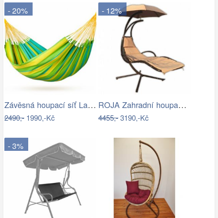
- 20%
- 12%
Závěsná houpací síť La Siesta SONRISA -…
ROJA Zahradní houpačka ZW 6119 - béžová
2490,-
1990,-Kč
4455,-
3190,-Kč
- 3%