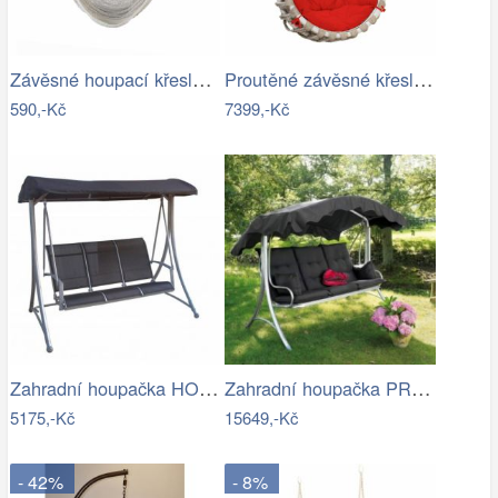
Závěsné houpací křeslo KAZAN Tempo…
Proutěné závěsné křeslo Lena, bílý rám…
590,-Kč
7399,-Kč
Zahradní houpačka HOLLYWOOD ROJAPLAST
Zahradní houpačka PRAGG - GD
5175,-Kč
15649,-Kč
- 42%
- 8%