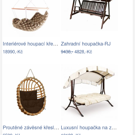
Interiérové houpací křeslo Swingy In…
Zahradní houpačka-RJ
18990,-Kč
9438,-
4828,-Kč
Proutěné závěsné křeslo Lena, přírodní…
Luxusní houpačka na zahradu - VGD