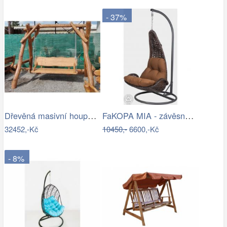
- 37%
Dřevěná masivní houpačka - HC
FaKOPA MIA - závěsné křeslo z ratanu…
32452,-Kč
10450,-
6600,-Kč
- 8%