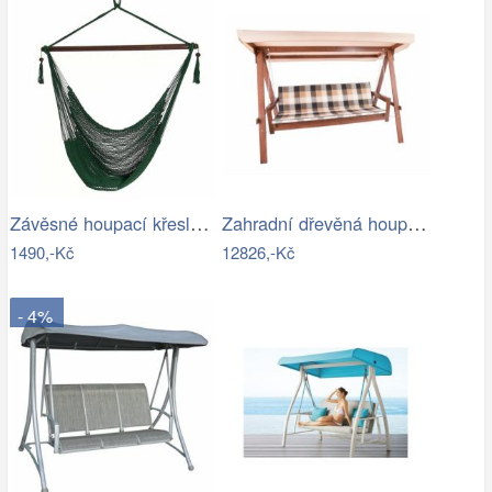
Závěsné houpací křeslo BASKO Tempo…
Zahradní dřevěná houpačka-RJ
1490,-Kč
12826,-Kč
- 4%