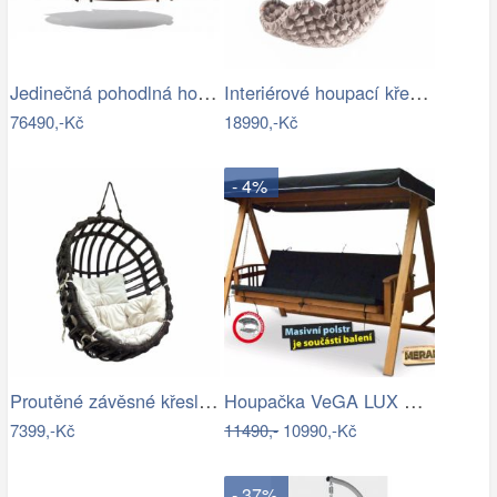
Jedinečná pohodlná houpačka - TS
Interiérové houpací křeslo Swingy In…
76490,-Kč
18990,-Kč
- 4%
Proutěné závěsné křeslo Lena, hnědý rám…
Houpačka VeGA LUX GREEN Mdum
7399,-Kč
11490,-
10990,-Kč
- 37%