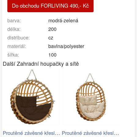
Do obchodu FORLIVING
490
,-
Kč
barva:
modrá-zelená
délka:
200
distribuce:
cz
materiál:
bavlna/polyester
šířka:
100
Další Zahradní houpačky a sítě
Proutěné závěsné křeslo Elis, přírodní…
Proutěné závěsné křeslo Lena, přírodní…