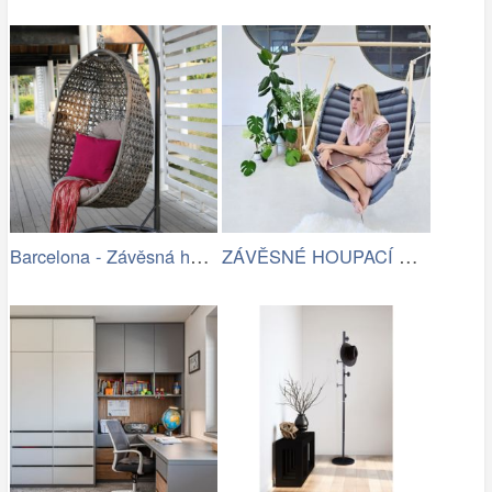
Barcelona - Závěsná houpačka (šedá)
ZÁVĚSNÉ HOUPACÍ KŘESLO CHILLO, ŠEDÉ