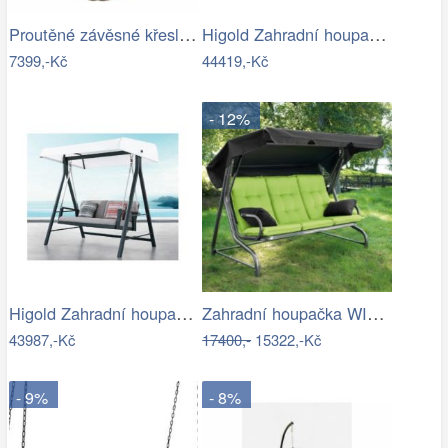
Proutěné závěsné křeslo Lena, bílý rám…
Higold Zahradní houpačka HIGOLD Nofi…
7399,-Kč
44419,-Kč
- 12%
Higold Zahradní houpačka HIGOLD Emoti
Zahradní houpačka WIENN - GD
43987,-Kč
17400,-
15322,-Kč
- 9%
- 8%