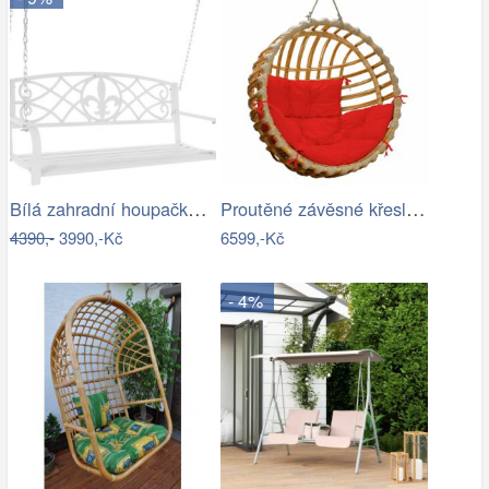
Bílá zahradní houpačka Ameli
Proutěné závěsné křeslo Elis, přírodní…
4390,-
3990,-Kč
6599,-Kč
- 4%