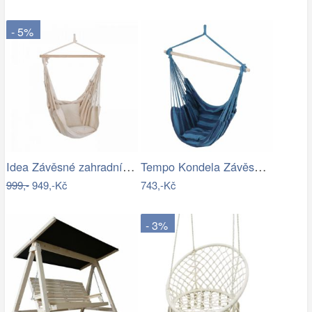
- 5%
Idea Závěsné zahradní křeslo béžové
Tempo Kondela Závěsné houpací křeslo…
999,-
949,-Kč
743,-Kč
- 3%