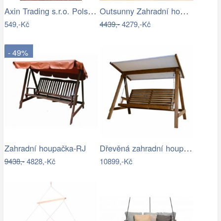
Axin Trading s.r.o. Polstr na závěsnou…
Outsunny Zahradní houpačka, dvoumístná,…
549,-Kč
4439,-
4279,-Kč
- 49%
Dřevěná zahradní houpačka Lucas pro 4…
Zahradní houpačka-RJ
9438,-
4828,-Kč
10899,-Kč