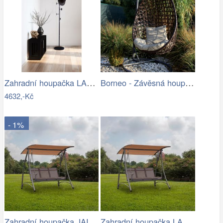
Zahradní houpačka LAMIA Tempo Kondela
Borneo - Závěsná houpačka (grafit) |…
4632,-Kč
- 1%
Zahradní houpačka JAIRA Tempo Kondela
Zahradní houpačka LAMIA Tempo Kondela