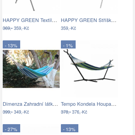
HAPPY GREEN Textilní sedák na houpačku,…
HAPPY GREEN Stříška na houpačku,…
369,-
359,-Kč
359,-Kč
- 13%
- 1%
Dimenza Zahradní látková houpací síť -…
Tempo Kondela Houpací síť EVANA NEW -…
399,-
349,-Kč
378,-
376,-Kč
- 27%
- 13%