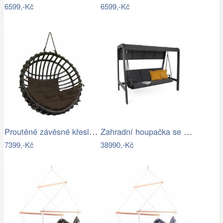
6599,-Kč
6599,-Kč
Proutěné závěsné křeslo Elis, hnědý rám…
Zahradní houpačka se stříškou GH434015
7399,-Kč
38990,-Kč