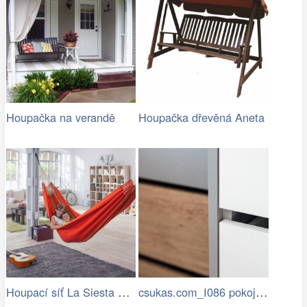
Houpačka na verandě
Houpačka dřevěná Aneta
Houpací síť La Siesta Flora Family …
csukas.com_I086 pokoje a pracovna…