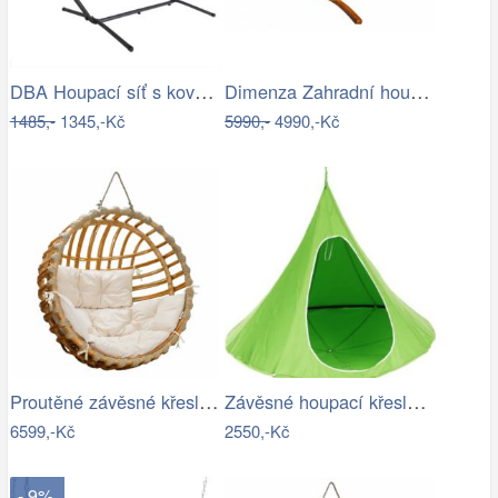
DBA Houpací síť s kovovým rámem 200 x…
Dimenza Zahradní houpací síť MOON -…
1485,-
1345,-Kč
5990,-
4990,-Kč
Proutěné závěsné křeslo Elis, přírodní…
Závěsné houpací křeslo Kids zelená
6599,-Kč
2550,-Kč
- 9%