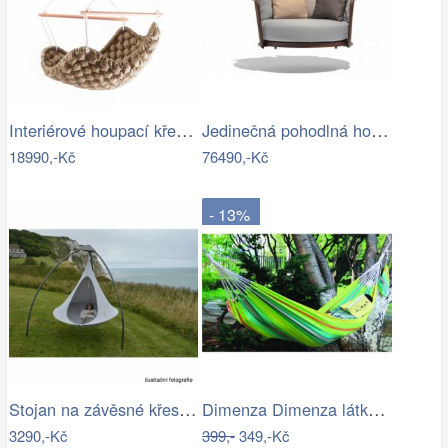
Interiérové houpací křeslo Swingy In…
Jedinečná pohodlná houpačka - TS
18990,-Kč
76490,-Kč
- 13%
Stojan na závěsné křeslo HAKI Tempo…
Dimenza Dimenza látková zahradní…
3290,-Kč
399,-
349,-Kč