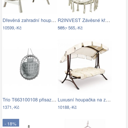
Dřevěná zahradní houpačka Lucas pro 4…
R2INVEST Závěsné křeslo s třásněmi…
10599,-Kč
585,-
565,-Kč
Trio T663100108 přisazené stropní…
Luxusní houpačka na zahradu - VGD
1371,-Kč
10188,-Kč
- 18%