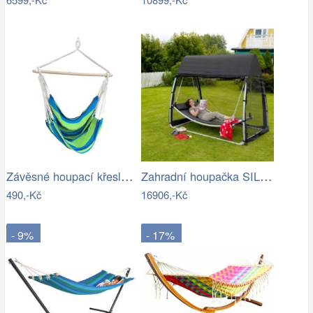
Závěsné houpací křeslo Cozyz pásek modrá
Zahradní houpačka SILASS - GD
490,-Kč
16906,-Kč
- 9%
- 17%