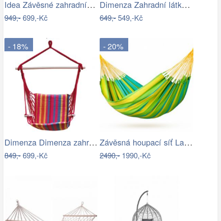
Idea Závěsné zahradní křeslo červené…
Dimenza Zahradní látková houpačka…
949,-
699,-Kč
649,-
549,-Kč
- 18%
- 20%
Dimenza Dimenza zahradní látková…
Závěsná houpací síť La Siesta SONRISA -…
849,-
699,-Kč
2490,-
1990,-Kč