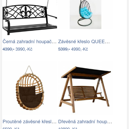
Černá zahradní houpačka Ameli
Závěsné křeslo QUEEN, modrý sedák
4390,-
3990,-Kč
5399,-
4990,-Kč
Proutěné závěsné křeslo Lena, přírodní…
Dřevěná zahradní houpačka Lucas pro 4…
6599,-Kč
10899,-Kč