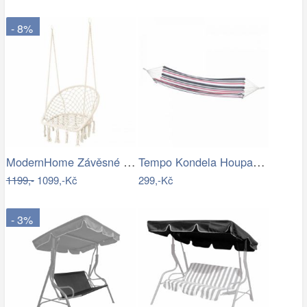
- 8%
ModernHome Závěsné křeslo s třásněmi -…
Tempo Kondela Houpací síť HAVANA - vzor…
1199,-
1099,-Kč
299,-Kč
- 3%