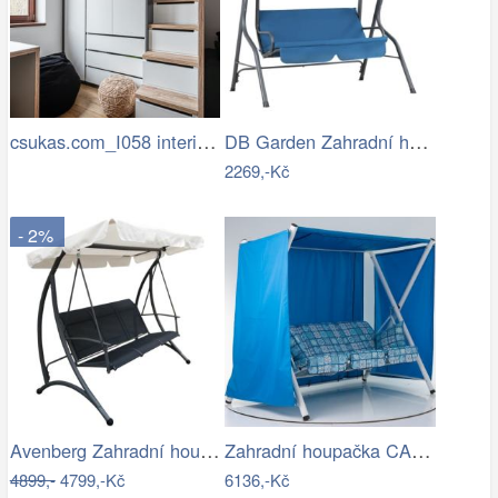
csukas.com_I058 interier bytu 4kk 070…
DB Garden Zahradní houpačka CANOPS modrá
2269,-Kč
- 2%
Avenberg Zahradní houpačka pro 3 osoby…
Zahradní houpačka CALABRIA (06086-01)…
4899,-
4799,-Kč
6136,-Kč