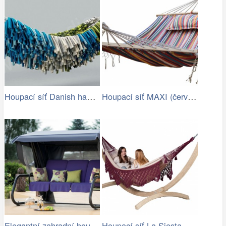
Houpací síť Danish hammock - Artedio.cz
Houpací síť MAXI (červená) | Jena…
Elegantní zahradní houpačka VENEZIA
Houpací síť La Siesta Bossanova Family …