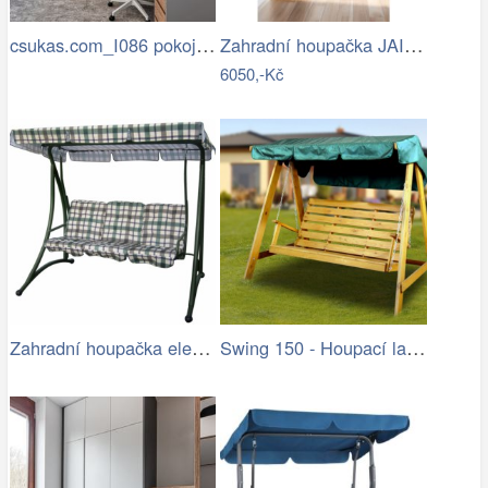
csukas.com_I086 pokoje a pracovna…
Zahradní houpačka JAIRA Tempo Kondela
6050,-Kč
Zahradní houpačka elena II (zelená)
Swing 150 - Houpací lavice (pinie)