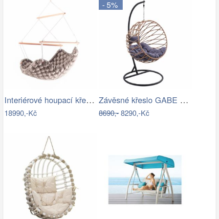
- 5%
Interiérové houpací křeslo Swingy In…
Závěsné křeslo GABE Tempo Kondela
18990,-Kč
8690,-
8290,-Kč