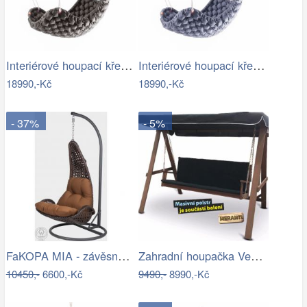
Interiérové houpací křeslo Swingy In…
Interiérové houpací křeslo Swingy In…
18990,-Kč
18990,-Kč
- 37%
- 5%
FaKOPA MIA - závěsné křeslo z ratanu…
Zahradní houpačka VeGA BAHARA Mdum
10450,-
6600,-Kč
9490,-
8990,-Kč