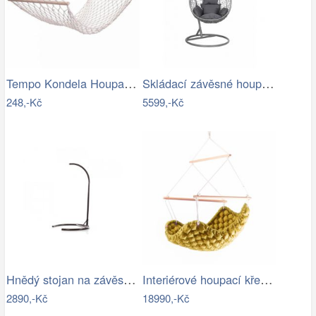
Tempo Kondela Houpací síť ATIKA NEW TYP…
Skládací závěsné houpací křeslo…
248,-Kč
5599,-Kč
Hnědý stojan na závěsné houpací křeslo…
Interiérové houpací křeslo Swingy In…
2890,-Kč
18990,-Kč