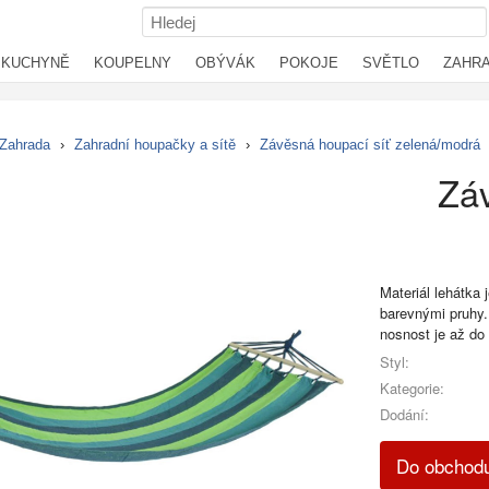
KUCHYNĚ
KOUPELNY
OBÝVÁK
POKOJE
SVĚTLO
ZAHR
Zahrada
›
Zahradní houpačky a sítě
›
Závěsná houpací síť zelená/modrá
Záv
Materiál lehátka
barevnými pruhy
nosnost je až do
Styl:
Kategorie:
Dodání:
Do obchod