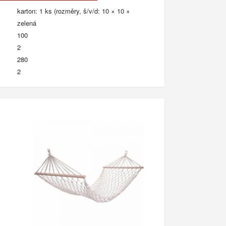
karton: 1 ks (rozměry, š/v/d: 10 × 10 ×
zelená
100
2
280
2