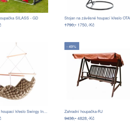
houpačka SILASS - GD
Stojan na závěsné houpací křeslo O
č
1790,-
1750,-Kč
- 49%
é houpací křeslo Swingy In…
Zahradní houpačka-RJ
č
9438,-
4828,-Kč