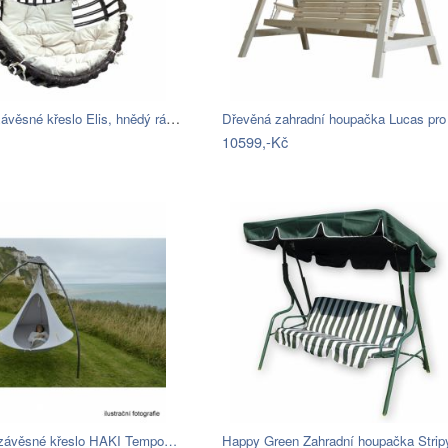
Proutěné závěsné křeslo Elis, hnědý rám…
Dřevěná zahradní houpačka Lucas pr
10599,-Kč
 závěsné křeslo HAKI Tempo…
Happy Green Zahradní houpačka Stripy