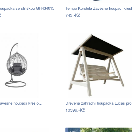
houpačka se stříškou GH434015
Tempo Kondela Závěsné houpací kře
č
743,-Kč
závěsné houpací křeslo…
Dřevěná zahradní houpačka Lucas pr
10599,-Kč
- 12%