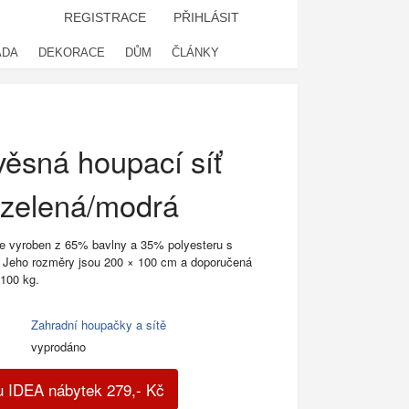
REGISTRACE
PŘIHLÁSIT
ADA
DEKORACE
DŮM
ČLÁNKY
ěsná houpací síť
zelená/modrá
 je vyroben z 65% bavlny a 35% polyesteru s
. Jeho rozměry jsou 200 × 100 cm a doporučená
 100 kg.
Zahradní houpačky a sítě
vyprodáno
u IDEA nábytek
279
,-
Kč