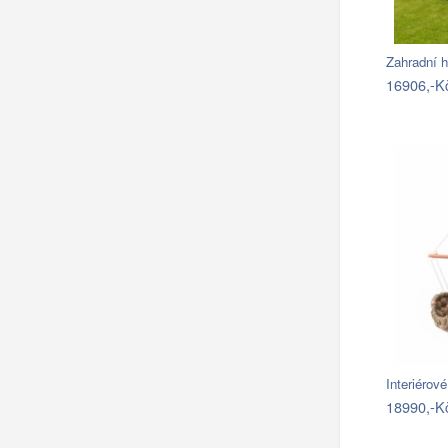
Zahradní 
16906,-K
Interiérov
18990,-K