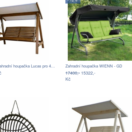
ahradní houpačka Lucas pro 4…
Zahradní houpačka WIENN - GD
č
17400,-
15322,-
Kč