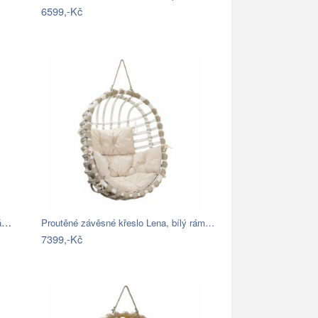
6599,-Kč
Proutěné závěsné křeslo Elis, hnědý rám…
Proutěné závěsné křeslo Lena, bílý rám…
7399,-Kč