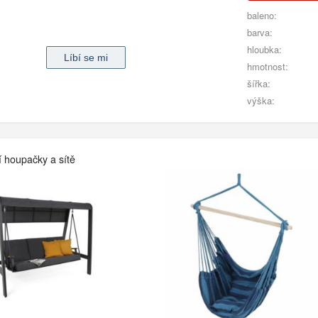
baleno:
barva:
hloubka:
hmotnost:
šířka:
výška:
í houpačky a sítě