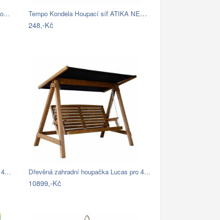
Tempo Kondela Houpací síť ATIKA NEW TYP…
slo…
248,-Kč
o 4…
Dřevěná zahradní houpačka Lucas pro 4…
10899,-Kč