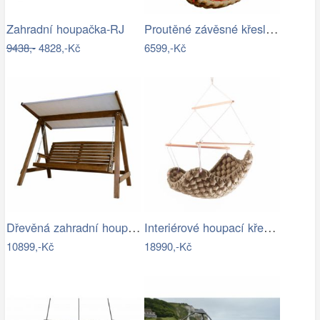
Proutěné závěsné křeslo Elis, přírodní…
Zahradní houpačka-RJ
9438,-
4828,-Kč
6599,-Kč
Dřevěná zahradní houpačka Lucas pro 4…
Interiérové houpací křeslo Swingy In…
10899,-Kč
18990,-Kč