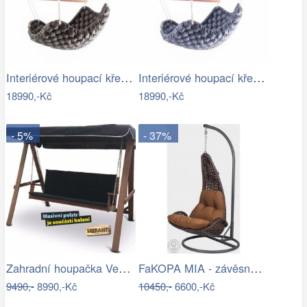
Interiérové houpací křeslo Swingy In…
Interiérové houpací křeslo Swingy In…
18990,-Kč
18990,-Kč
- 5%
- 37%
Zahradní houpačka VeGA BAHARA Mdum
FaKOPA MIA - závěsné křeslo z ratanu…
9490,-
8990,-Kč
10450,-
6600,-Kč