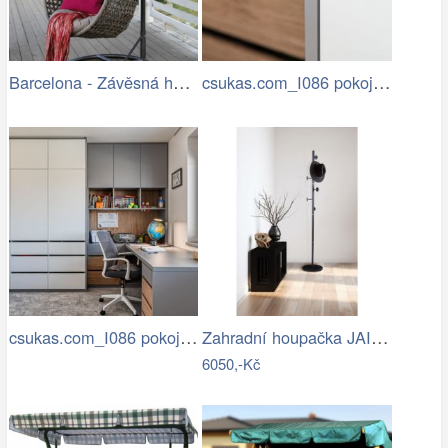
Barcelona - Závěsná houpačka (šedá)
csukas.com_I086 pokoje a pracovna…
csukas.com_I086 pokoje a pracovna…
Zahradní houpačka JAIRA Tempo Kondela
6050,-Kč