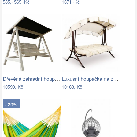
585,-
565,-Kč
1371,-Kč
Dřevěná zahradní houpačka Lucas pro 4…
Luxusní houpačka na zahradu - VGD
10599,-Kč
10188,-Kč
- 20%