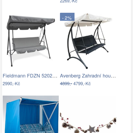
2269,-Kč
- 2%
Fieldmann FDZN 5202 šedá
Avenberg Zahradní houpačka pro 3 osoby…
2990,-Kč
4899,-
4799,-Kč