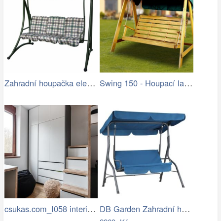
Zahradní houpačka elena II (zelená)
Swing 150 - Houpací lavice (pinie)
csukas.com_I058 interier bytu 4kk 070…
DB Garden Zahradní houpačka CANOPS modrá