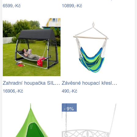
6599,-Kč
10899,-Kč
Zahradní houpačka SILASS - GD
Závěsné houpací křeslo Cozyz pásek modrá
16906,-Kč
490,-Kč
- 9%