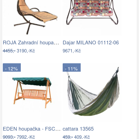
ROJA Zahradní houpačka ZW 6119 - béžová
Dajar MILANO 01112-06
4455,-
3190,-Kč
9671,-Kč
- 12%
- 11%
EDEN houpačka - FSC ROJAPLAST
cattara 13565
9093,-
7992,-Kč
459,-
409,-Kč