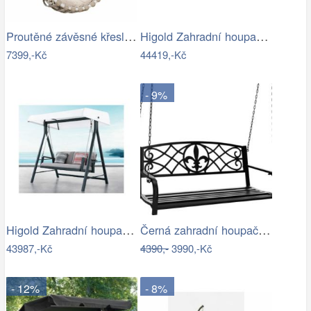
Proutěné závěsné křeslo Lena, bílý rám…
Higold Zahradní houpačka HIGOLD Nofi…
7399,-Kč
44419,-Kč
- 9%
Higold Zahradní houpačka HIGOLD Emoti
Černá zahradní houpačka Ameli
43987,-Kč
4390,-
3990,-Kč
- 12%
- 8%