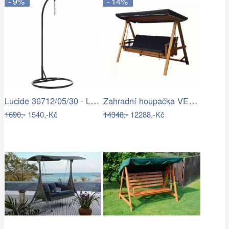
- 9%
- 14%
Lucide 36712/05/30 - LED Stojací lampa…
Zahradní houpačka VEGAS LUX Rojaplast
1690,-
1540,-Kč
14348,-
12288,-Kč