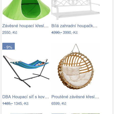
Závěsné houpací křeslo Kids zelená
Bílá zahradní houpačka Ameli
2550,-Kč
4390,-
3990,-Kč
- 9%
DBA Houpací síť s kovovým rámem 200 x…
Proutěné závěsné křeslo Elis, přírodní…
1485,-
1345,-Kč
6599,-Kč