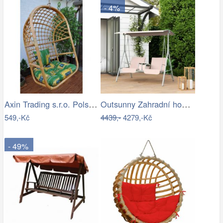
- 4%
Axin Trading s.r.o. Polstr na závěsnou…
Outsunny Zahradní houpačka, dvoumístná,…
549,-Kč
4439,-
4279,-Kč
- 49%