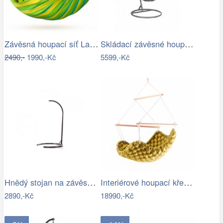
Závěsná houpací síť La Siesta SONRISA -…
Skládací závěsné houpací křeslo…
2490,-
1990,-Kč
5599,-Kč
Hnědý stojan na závěsné houpací křeslo…
Interiérové houpací křeslo Swingy In…
2890,-Kč
18990,-Kč