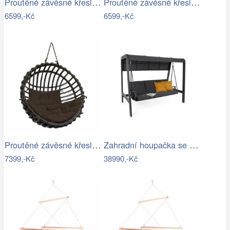
Proutěné závěsné křeslo Lena, přírodní…
Proutěné závěsné křeslo Elis, přírodní…
6599,-Kč
6599,-Kč
Proutěné závěsné křeslo Elis, hnědý rám…
Zahradní houpačka se stříškou GH434015
7399,-Kč
38990,-Kč