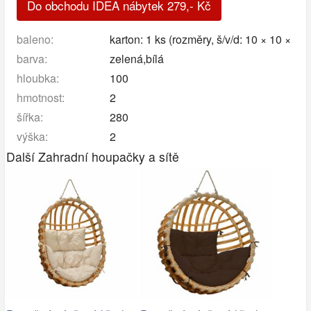
Do obchodu IDEA nábytek
279
,-
Kč
baleno:
karton: 1 ks (rozměry, š/v/d: 10 × 10 ×
barva:
zelená,bílá
hloubka:
100
hmotnost:
2
šířka:
280
výška:
2
Další Zahradní houpačky a sítě