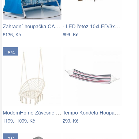
Zahradní houpačka CALABRIA (06086-01)…
- LED řetěz 10xLED/3xAA 2,5m teplá…
6136,-Kč
699,-Kč
- 8%
ModernHome Závěsné křeslo s třásněmi -…
Tempo Kondela Houpací síť HAVANA - vzor…
1199,-
1099,-Kč
299,-Kč
- 3%