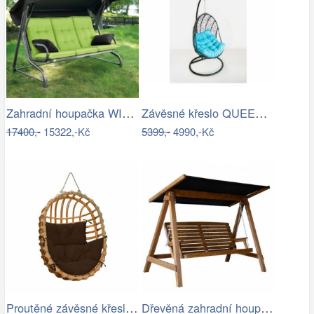
Zahradní houpačka WIENN - GD
Závěsné křeslo QUEEN, modrý sedák
17400,-
15322,-Kč
5399,-
4990,-Kč
Proutěné závěsné křeslo Lena, přírodní…
Dřevěná zahradní houpačka Lucas pro 4…