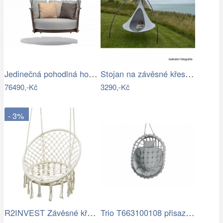
Jedinečná pohodlná houpačka - TS
Stojan na závěsné křeslo HAKI Tempo…
76490,-Kč
3290,-Kč
- 3%
R2INVEST Závěsné křeslo s třásněmi…
Trio T663100108 přisazené stropní…