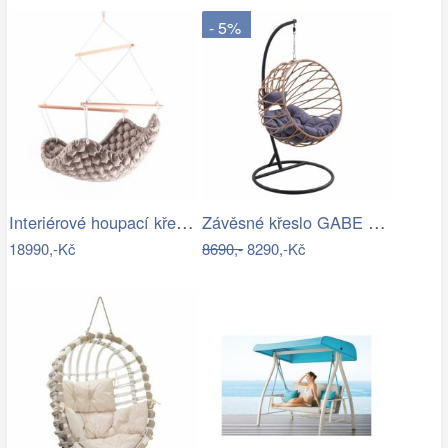
- 5%
Interiérové houpací křeslo Swingy In…
Závěsné křeslo GABE Tempo Kondela
18990,-Kč
8690,-
8290,-Kč