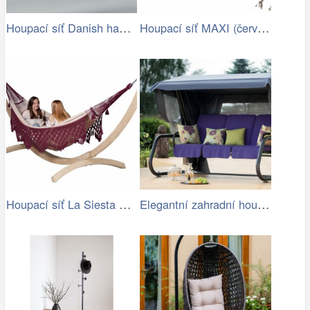
Houpací síť Danish hammock - Artedio.cz
Houpací síť MAXI (červená) | Jena…
Houpací síť La Siesta Bossanova Family …
Elegantní zahradní houpačka VENEZIA