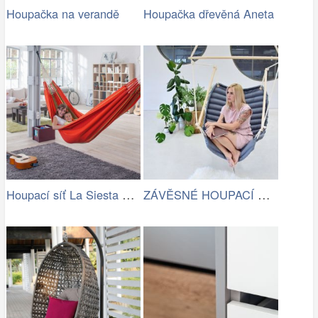
Houpačka na verandě
Houpačka dřevěná Aneta
Houpací síť La Siesta Flora Family …
ZÁVĚSNÉ HOUPACÍ KŘESLO CHILLO, ŠEDÉ