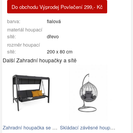
Do obchodu Výprodej Povlečení
299
,-
Kč
barva:
fialová
materiál houpací
sítě:
dřevo
rozměr houpací
sítě:
200 x 80 cm
Další Zahradní houpačky a sítě
Zahradní houpačka se stříškou GH434015
Skládací závěsné houpací křeslo…