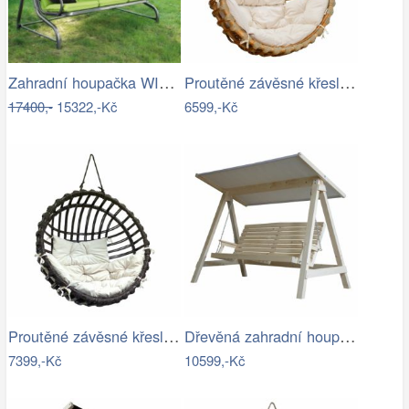
Zahradní houpačka WIENN - GD
Proutěné závěsné křeslo Elis, přírodní…
17400,-
15322,-Kč
6599,-Kč
Proutěné závěsné křeslo Elis, hnědý rám…
Dřevěná zahradní houpačka Lucas pro 4…
7399,-Kč
10599,-Kč