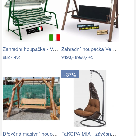
Zahradní houpačka - VGD
Zahradní houpačka VeGA BAHARA Mdum
8827,-Kč
9490,-
8990,-Kč
- 37%
Dřevěná masivní houpačka - HC
FaKOPA MIA - závěsné křeslo z ratanu…