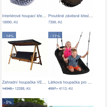
Interiérové houpací křeslo Swingy In…
Proutěné závěsné křeslo Lena, hnědý rám…
18990,-Kč
7399,-Kč
- 14%
- 11%
Zahradní houpačka VEGAS LUX Rojaplast
Látková houpačka pro děti-ZO
14348,-
12288,-Kč
4597,-
4113,-Kč
- 5%