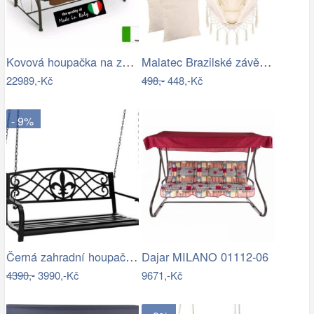
Kovová houpačka na zahradu - VGD
Malatec Brazilské závěsné houpací…
22989,-Kč
498,-
448,-Kč
- 9%
Černá zahradní houpačka Ameli
Dajar MILANO 01112-06
4390,-
3990,-Kč
9671,-Kč