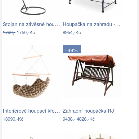
Stojan na závěsné houpací křeslo OTAN…
Houpačka na zahradu - VGD
1790,-
1750,-Kč
8954,-Kč
- 49%
Interiérové houpací křeslo Swingy In…
Zahradní houpačka-RJ
18990,-Kč
9438,-
4828,-Kč