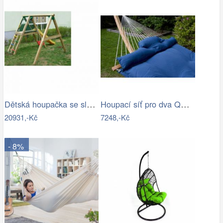
Dětská houpačka se sluzavkou - VK
Houpací síť pro dva QUEEN modrá
20931,-Kč
7248,-Kč
- 8%