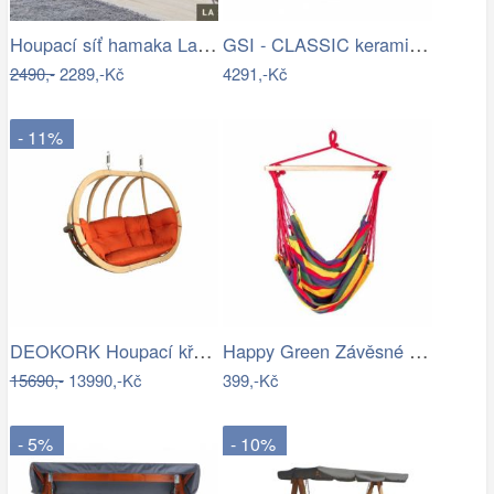
Houpací síť hamaka La Siesta MODESTA -…
GSI - CLASSIC keramický sloup k…
2490,-
2289,-Kč
4291,-Kč
- 11%
DEOKORK Houpací křeslo PETRA na…
Happy Green Závěsné houpací křeslo…
15690,-
13990,-Kč
399,-Kč
- 5%
- 10%