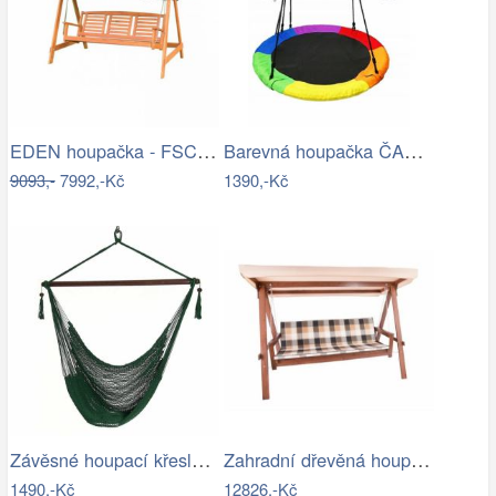
EDEN houpačka - FSC ROJAPLAST
Barevná houpačka ČAPÍ HNÍZDO 110 cm
9093,-
7992,-Kč
1390,-Kč
Závěsné houpací křeslo BASKO Tempo…
Zahradní dřevěná houpačka-RJ
1490,-Kč
12826,-Kč