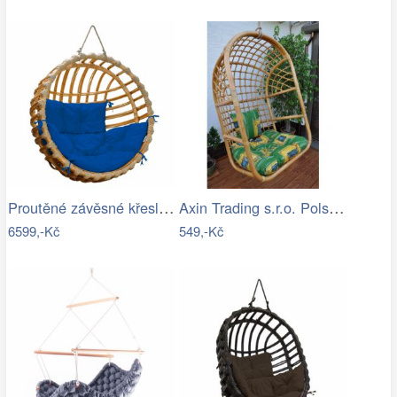
Proutěné závěsné křeslo Elis, přírodní…
Axin Trading s.r.o. Polstr na závěsnou…
6599,-Kč
549,-Kč