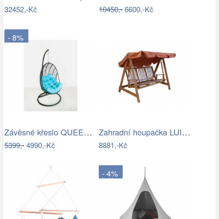
32452,-Kč
10450,-
6600,-Kč
- 8%
Závěsné křeslo QUEEN, modrý sedák
Zahradní houpačka LUISA ROJAPLAST
5399,-
4990,-Kč
8881,-Kč
- 4%