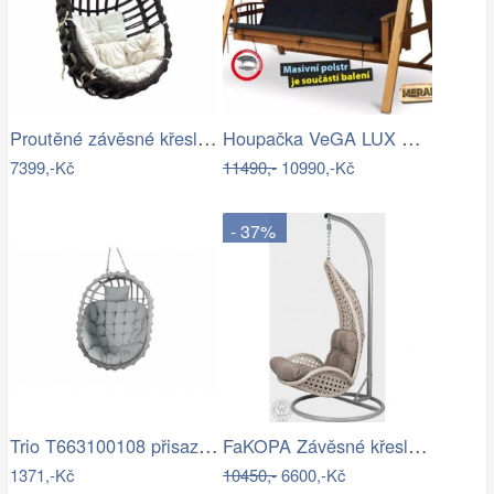
Proutěné závěsné křeslo Lena, hnědý rám…
Houpačka VeGA LUX GREEN Mdum
7399,-Kč
11490,-
10990,-Kč
- 37%
Trio T663100108 přisazené stropní…
FaKOPA Závěsné křeslo do domu i na…
1371,-Kč
10450,-
6600,-Kč