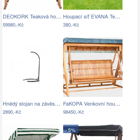
DEOKORK Teaková houpačka AVANTI Šíře…
Houpací síť EVANA Tempo Kondela
59980,-Kč
380,-Kč
Hnědý stojan na závěsné houpací křeslo…
FaKOPA Venkovní houpačka ze dřeva…
2890,-Kč
98450,-Kč
- 5%