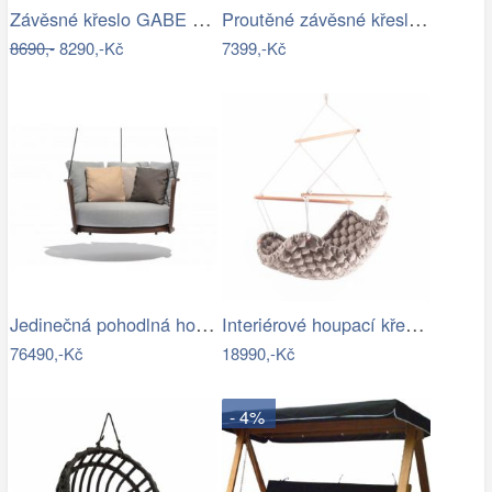
Závěsné křeslo GABE Tempo Kondela
Proutěné závěsné křeslo Elis, hnědý rám…
8690,-
8290,-Kč
7399,-Kč
Jedinečná pohodlná houpačka - TS
Interiérové houpací křeslo Swingy In…
76490,-Kč
18990,-Kč
- 4%