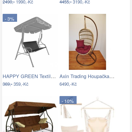
2490,-
1990,-Kč
4455,-
3190,-Kč
- 3%
HAPPY GREEN Textilní sedák na houpačku,…
Axin Trading Houpačka závěsná Bella se…
369,-
359,-Kč
6490,-Kč
- 10%