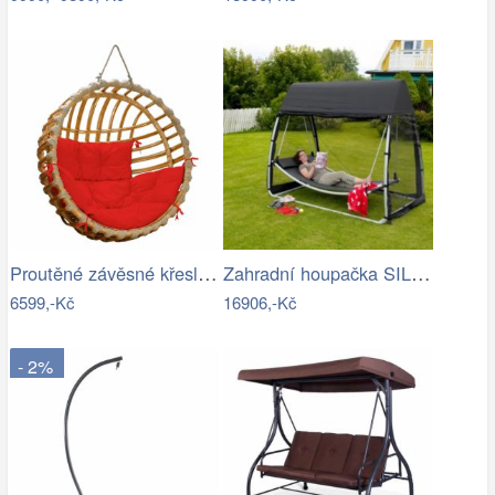
Proutěné závěsné křeslo Elis, přírodní…
Zahradní houpačka SILASS - GD
6599,-Kč
16906,-Kč
- 2%