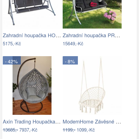
Zahradní houpačka HOLLYWOOD ROJAPLAST
Zahradní houpačka PRAGG - GD
5175,-Kč
15649,-Kč
- 42%
- 8%
Axin Trading Houpačka závěsná Charlotte
ModernHome Závěsné křeslo s třásněmi -…
13685,-
7937,-Kč
1199,-
1099,-Kč