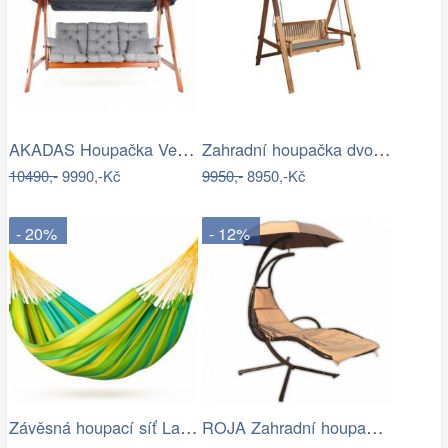
AKADAS Houpačka VeGA SOLTOU Mdum
Zahradní houpačka dvoumístná CANNES
10490,-
9990,-Kč
9950,-
8950,-Kč
- 20%
- 12%
Závěsná houpací síť La Siesta SONRISA -…
ROJA Zahradní houpačka ZW 6119 - béžová