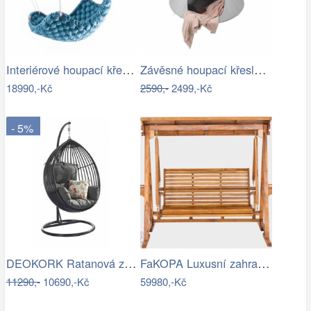
Interiérové houpací křeslo Swingy In…
Závěsné houpací křeslo, světle šedá,…
18990,-Kč
2590,-
2499,-Kč
- 5%
DEOKORK Ratanová závěsná houpačka SARAH
FaKOPA Luxusní zahradní houpačka se…
11290,-
10690,-Kč
59980,-Kč