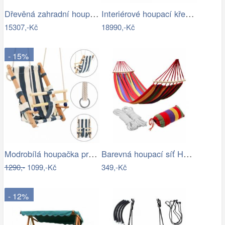
Dřevěná zahradní houpačka - VGD
Interiérové houpací křeslo Swingy In…
15307,-Kč
18990,-Kč
- 15%
Modrobílá houpačka pro batolata LAPSI
Barevná houpací síť HAMAK pro 2 osoby…
1290,-
1099,-Kč
349,-Kč
- 12%