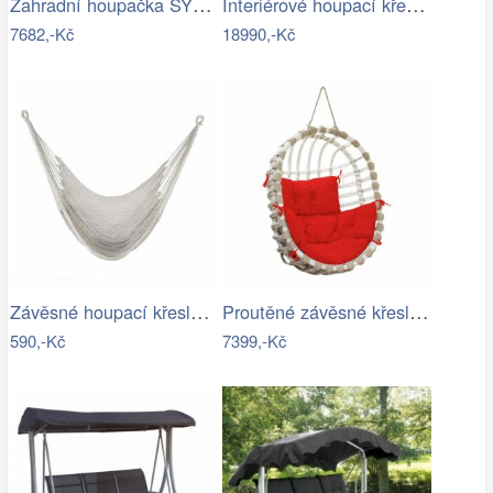
Zahradní houpačka SYLVA Rojaplast
Interiérové houpací křeslo Swingy In…
7682,-Kč
18990,-Kč
Závěsné houpací křeslo KAZAN Tempo…
Proutěné závěsné křeslo Lena, bílý rám…
590,-Kč
7399,-Kč