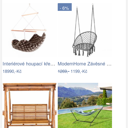
- 6%
Interiérové houpací křeslo Swingy In…
ModernHome Závěsné křeslo s třásněmi -…
18990,-Kč
1269,-
1199,-Kč