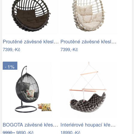
Proutěné závěsné křeslo Elis, hnědý rám…
Proutěné závěsné křeslo Lena, bílý rám…
7399,-Kč
7399,-Kč
- 1%
BOGOTA závěsné křeslo ROJAPLAST
Interiérové houpací křeslo Swingy In…
9990,-
9890,-Kč
18990,-Kč