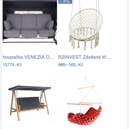
- 3%
houpačka VENEZIA Dajar
R2INVEST Závěsné křeslo s třásněmi…
15774,-Kč
585,-
565,-Kč