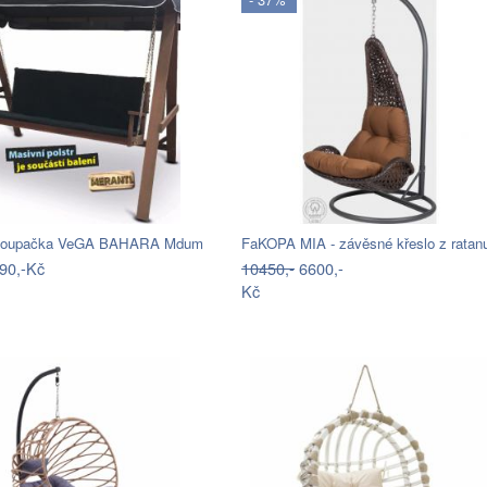
 houpačka VeGA BAHARA Mdum
FaKOPA MIA - závěsné křeslo z rata
90,-Kč
10450,-
6600,-
Kč