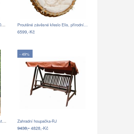
DBA Houpací síť s kovovým rámem 200 x…
Proutěné závěsné křeslo Elis, přírodní…
6599,-Kč
- 49%
Outsunny Zahradní houpačka, dvoumístná,…
Zahradní houpačka-RJ
9438,-
4828,-Kč