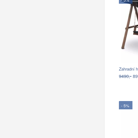
Zahradní
9490,-
89
- 5%