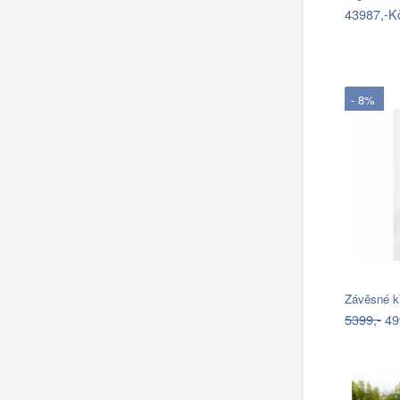
43987,-K
- 8%
Závěsné k
5399,-
49