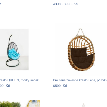
č
4390,-
3990,-Kč
řeslo QUEEN, modrý sedák
Proutěné závěsné křeslo Lena, přírod
90,-Kč
6599,-Kč