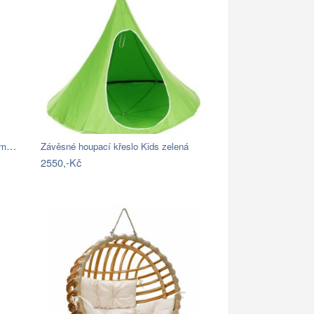
Závěsné houpací křeslo Cozyz pásek modrá
Závěsné houpací křeslo Kids zelená
2550,-Kč