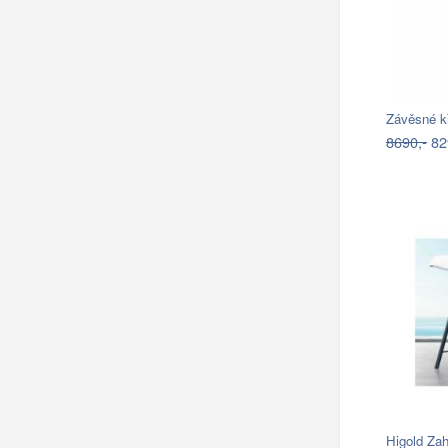
Závěsné k
8690,-
82
Higold Za