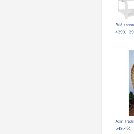
Bílá zahr
4390,-
39
Axin Tradi
549,-Kč