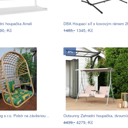
adní houpačka Ameli
90,-Kč
1485,-
1345,-Kč
- 4%
ng s.r.o. Polstr na závěsnou…
4439,-
4279,-Kč