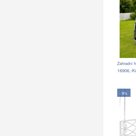
Zahradní 
16906,-K
- 9%