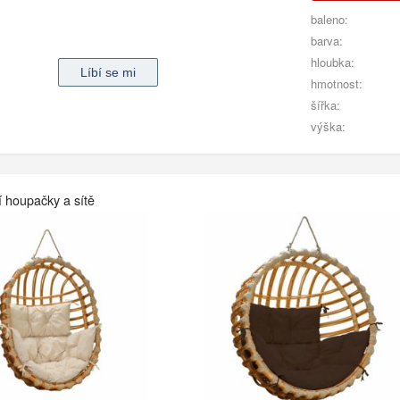
baleno:
barva:
hloubka:
hmotnost:
šířka:
výška:
í houpačky a sítě