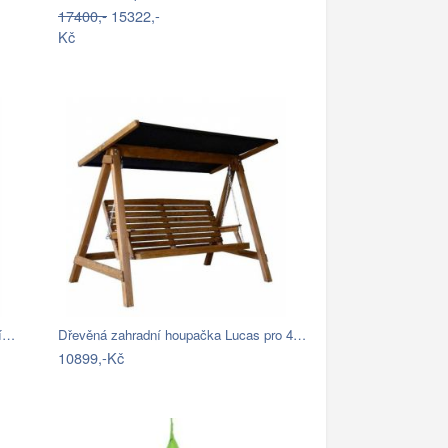
17400,-
15322,-
Kč
ní…
Dřevěná zahradní houpačka Lucas pro 4…
10899,-Kč