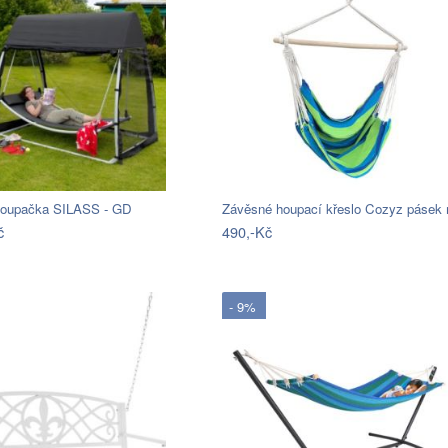
houpačka SILASS - GD
č
490,-Kč
- 9%