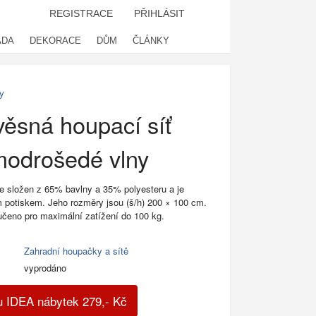
REGISTRACE
PŘIHLÁSIT
ADA
DEKORACE
DŮM
ČLÁNKY
y
ěsná houpací síť
modrošedé vlny
 je složen z 65% bavlny a 35% polyesteru a je
potiskem. Jeho rozměry jsou (š/h) 200 × 100 cm.
učeno pro maximální zatížení do 100 kg.
Zahradní houpačky a sítě
vyprodáno
u IDEA nábytek
279
,-
Kč