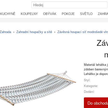
KUCHYNĚ
KOUPELNY
OBÝVÁK
POKOJE
SVĚTLO
ZAHR
Zahrada
›
Zahradní houpačky a sítě
›
Závěsná houpací síť modrošedé vln
Záv
Materiál lehátka
zdoben barevným 
Lehátko je dopor
Styl:
Kategorie:
Dodání:
Do obchod