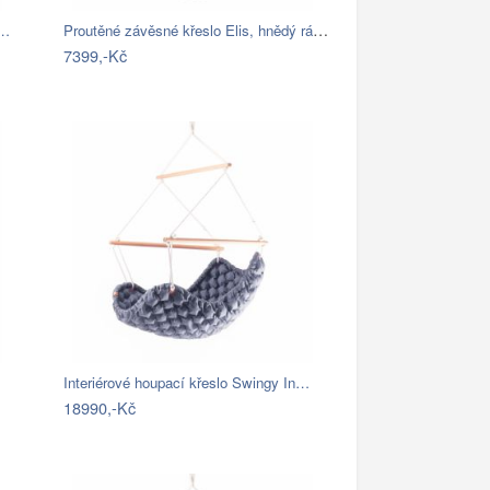
Proutěné závěsné křeslo Elis, hnědý rám…
í…
7399,-Kč
Interiérové houpací křeslo Swingy In…
18990,-Kč