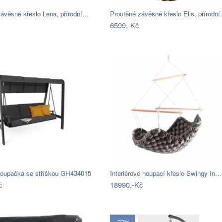
ávěsné křeslo Lena, přírodní…
Proutěné závěsné křeslo Elis, přírodn
6599,-Kč
houpačka se stříškou GH434015
Interiérové houpací křeslo Swingy In…
č
18990,-Kč
- 37%