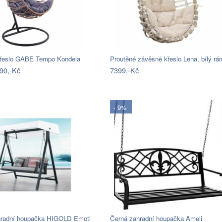
řeslo GABE Tempo Kondela
Proutěné závěsné křeslo Lena, bílý r
90,-Kč
7399,-Kč
- 9%
hradní houpačka HIGOLD Emoti
Černá zahradní houpačka Ameli