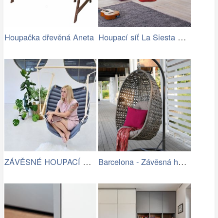
Houpací síť La Siesta Flora Family …
Houpačka dřevěná Aneta
ZÁVĚSNÉ HOUPACÍ KŘESLO CHILLO, ŠEDÉ
Barcelona - Závěsná houpačka (šedá)