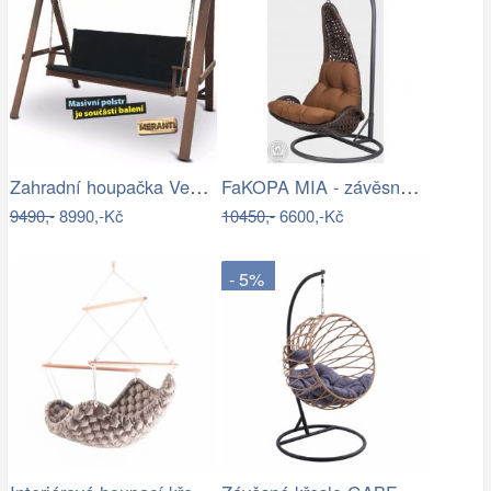
Zahradní houpačka VeGA BAHARA Mdum
FaKOPA MIA - závěsné křeslo z ratanu…
9490,-
8990,-Kč
10450,-
6600,-Kč
- 5%