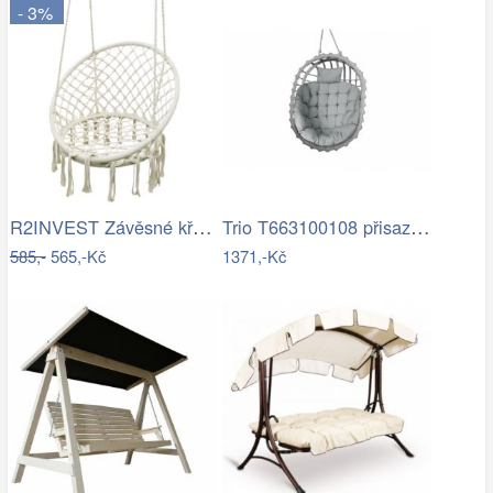
- 3%
R2INVEST Závěsné křeslo s třásněmi…
Trio T663100108 přisazené stropní…
585,-
565,-Kč
1371,-Kč