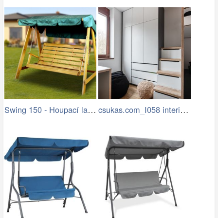
Swing 150 - Houpací lavice (pinie)
csukas.com_I058 interier bytu 4kk 070…