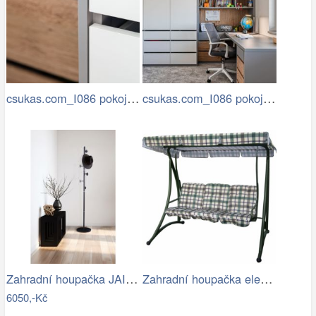
csukas.com_I086 pokoje a pracovna…
csukas.com_I086 pokoje a pracovna…
Zahradní houpačka JAIRA Tempo Kondela
Zahradní houpačka elena II (zelená)
6050,-Kč