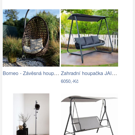
Borneo - Závěsná houpačka (grafit) |…
Zahradní houpačka JAIRA Tempo Kondela
6050,-Kč