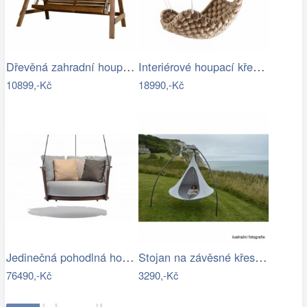
Dřevěná zahradní houpačka Lucas pro 4…
Interiérové houpací křeslo Swingy In…
10899,-Kč
18990,-Kč
Jedinečná pohodlná houpačka - TS
Stojan na závěsné křeslo HAKI Tempo…
76490,-Kč
3290,-Kč