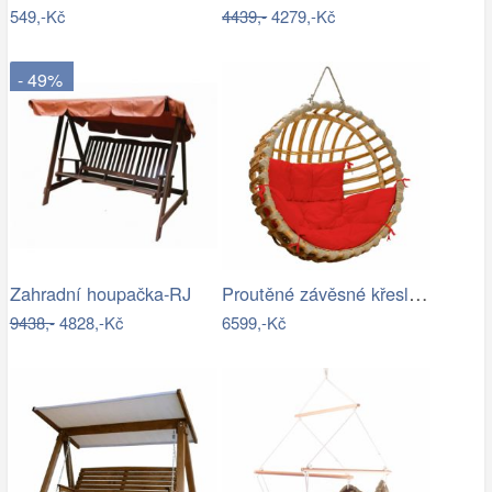
549,-Kč
4439,-
4279,-Kč
- 49%
Proutěné závěsné křeslo Elis, přírodní…
Zahradní houpačka-RJ
9438,-
4828,-Kč
6599,-Kč