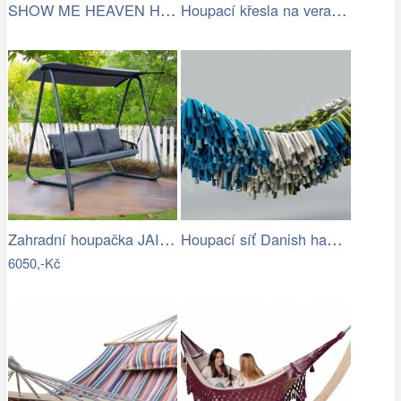
SHOW ME HEAVEN Houpací síť, pruhy…
Houpací křesla na verandě
Zahradní houpačka JAIRA Tempo Kondela
Houpací síť Danish hammock - Artedio.cz
6050,-Kč