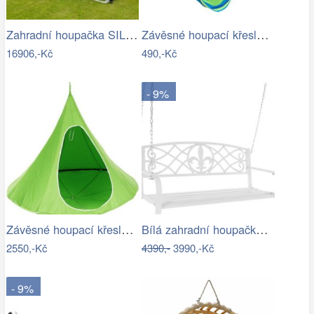
Zahradní houpačka SILASS - GD
Závěsné houpací křeslo Cozyz pásek modrá
16906,-Kč
490,-Kč
- 9%
Závěsné houpací křeslo Kids zelená
Bílá zahradní houpačka Ameli
2550,-Kč
4390,-
3990,-Kč
- 9%