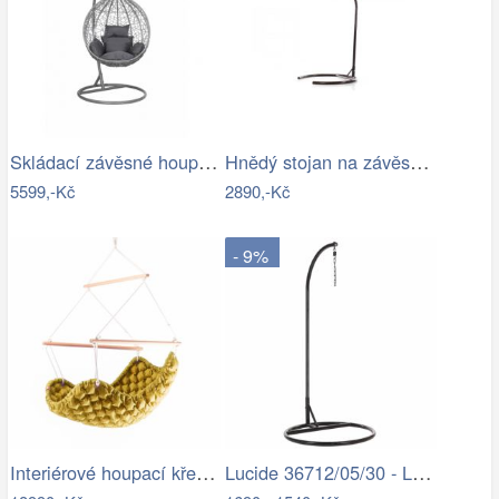
Skládací závěsné houpací křeslo…
Hnědý stojan na závěsné houpací křeslo…
5599,-Kč
2890,-Kč
- 9%
Interiérové houpací křeslo Swingy In…
Lucide 36712/05/30 - LED Stojací lampa…