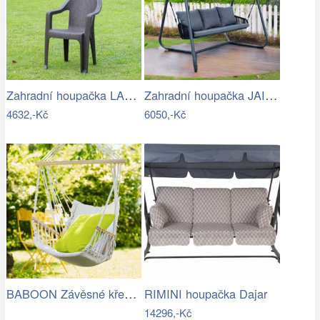
Zahradní houpačka LAMIA Tempo Kondela
Zahradní houpačka JAIRA Tempo Kondela
4632,-Kč
6050,-Kč
BABOON Závěsné křeslo s područkami
RIMINI houpačka Dajar
14296,-Kč