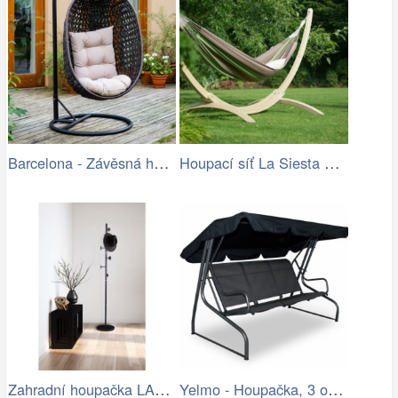
Barcelona - Závěsná houpačka (hnědá)
Houpací síť La Siesta Flora Family …
Zahradní houpačka LAMIA Tempo Kondela
Yelmo - Houpačka, 3 osoby (grafit,…