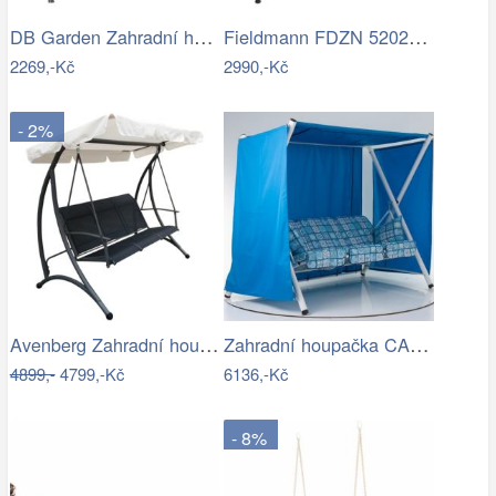
DB Garden Zahradní houpačka CANOPS modrá
Fieldmann FDZN 5202 šedá
2269,-Kč
2990,-Kč
- 2%
Avenberg Zahradní houpačka pro 3 osoby…
Zahradní houpačka CALABRIA (06086-01)…
4899,-
4799,-Kč
6136,-Kč
- 8%