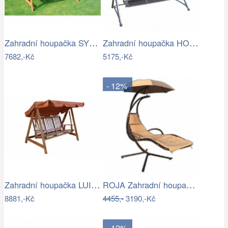
Zahradní houpačka SYLVA Rojaplast
Zahradní houpačka HOLLYWOOD ROJAPLAST
7682,-Kč
5175,-Kč
- 12%
Zahradní houpačka LUISA ROJAPLAST
ROJA Zahradní houpačka ZW 6119 - béžová
8881,-Kč
4455,-
3190,-Kč
- 12%