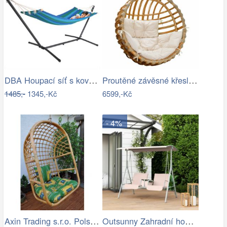
DBA Houpací síť s kovovým rámem 200 x…
Proutěné závěsné křeslo Elis, přírodní…
1485,-
1345,-Kč
6599,-Kč
- 4%
Axin Trading s.r.o. Polstr na závěsnou…
Outsunny Zahradní houpačka, dvoumístná,…