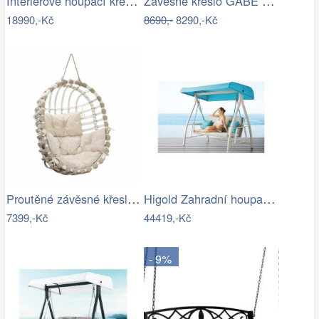
Interiérové houpací křeslo Swingy In…
Závěsné křeslo GABE Tempo Kondela
18990,-Kč
8690,-
8290,-Kč
Proutěné závěsné křeslo Lena, bílý rám…
Higold Zahradní houpačka HIGOLD Nofi…
7399,-Kč
44419,-Kč
- 9%