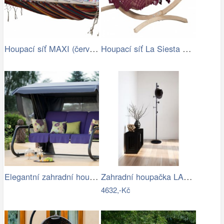
Houpací síť MAXI (červená) | Jena…
Houpací síť La Siesta Bossanova Family …
Elegantní zahradní houpačka VENEZIA
Zahradní houpačka LAMIA Tempo Kondela
4632,-Kč