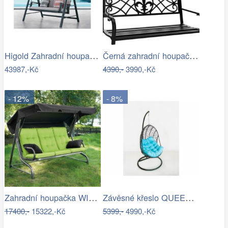
Higold Zahradní houpačka HIGOLD Emoti
Černá zahradní houpačka Ameli
43987,-Kč
4390,-
3990,-Kč
- 12%
- 8%
Zahradní houpačka WIENN - GD
Závěsné křeslo QUEEN, modrý sedák
17400,-
15322,-Kč
5399,-
4990,-Kč