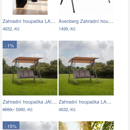
Zahradní houpačka LAMIA Tempo Kondela
Avenberg Zahradní houpačka Feline
4632,-Kč
1499,-Kč
- 1%
Zahradní houpačka JAIRA Tempo Kondela
Zahradní houpačka LAMIA Tempo Kondela
6050,-
5990,-Kč
4632,-Kč
- 15%