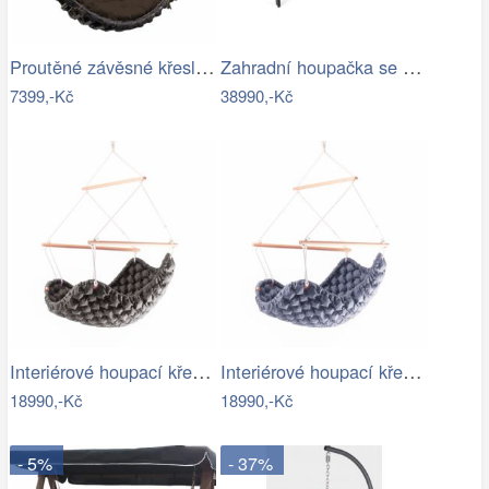
Proutěné závěsné křeslo Elis, hnědý rám…
Zahradní houpačka se stříškou GH434015
7399,-Kč
38990,-Kč
Interiérové houpací křeslo Swingy In…
Interiérové houpací křeslo Swingy In…
18990,-Kč
18990,-Kč
- 5%
- 37%