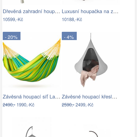
Dřevěná zahradní houpačka Lucas pro 4…
Luxusní houpačka na zahradu - VGD
10599,-Kč
10188,-Kč
- 20%
- 4%
Závěsná houpací síť La Siesta SONRISA -…
Závěsné houpací křeslo, světle šedá,…
2490,-
1990,-Kč
2590,-
2499,-Kč