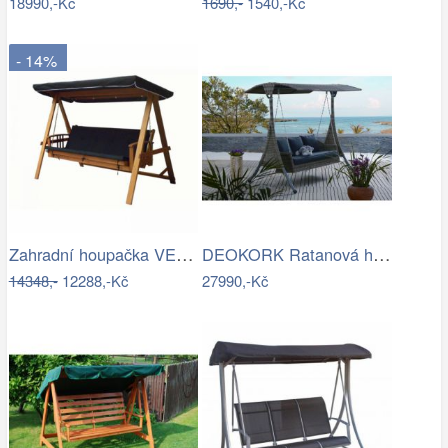
18990,-Kč
1690,-
1540,-Kč
- 14%
Zahradní houpačka VEGAS LUX Rojaplast
DEOKORK Ratanová houpačka GIANA
14348,-
12288,-Kč
27990,-Kč