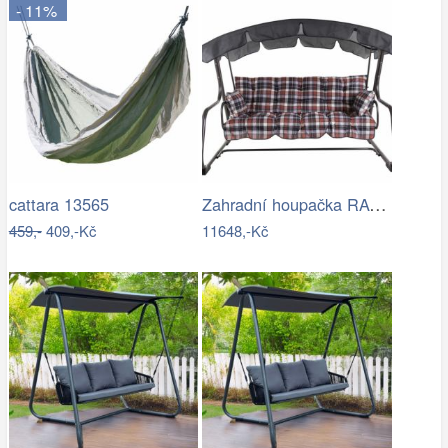
- 11%
Zahradní houpačka RAVENNA
cattara 13565
459,-
409,-Kč
11648,-Kč