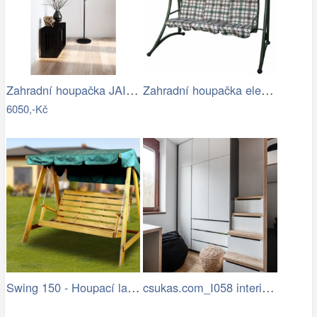
Zahradní houpačka JAIRA Tempo Kondela
Zahradní houpačka elena II (zelená)
6050,-Kč
Swing 150 - Houpací lavice (pinie)
csukas.com_I058 interier bytu 4kk 070…