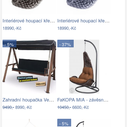
Interiérové houpací křeslo Swingy In…
Interiérové houpací křeslo Swingy In…
18990,-Kč
18990,-Kč
- 5%
- 37%
Zahradní houpačka VeGA BAHARA Mdum
FaKOPA MIA - závěsné křeslo z ratanu…
9490,-
8990,-Kč
10450,-
6600,-Kč
- 5%