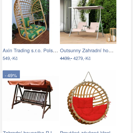
Axin Trading s.r.o. Polstr na závěsnou…
Outsunny Zahradní houpačka, dvoumístná,…
549,-Kč
4439,-
4279,-Kč
- 49%
Proutěné závěsné křeslo Elis, přírodní…
Zahradní houpačka-RJ