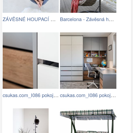
ZÁVĚSNÉ HOUPACÍ KŘESLO CHILLO, ŠEDÉ
Barcelona - Závěsná houpačka (šedá)
csukas.com_I086 pokoje a pracovna…
csukas.com_I086 pokoje a pracovna…