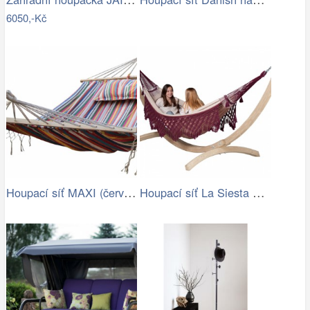
6050,-Kč
Houpací síť MAXI (červená) | Jena…
Houpací síť La Siesta Bossanova Family …