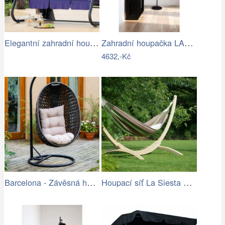
Elegantní zahradní houpačka VENEZIA
Zahradní houpačka LAMIA Tempo Kondela
4632,-Kč
Barcelona - Závěsná houpačka (hnědá)
Houpací síť La Siesta Flora Family …