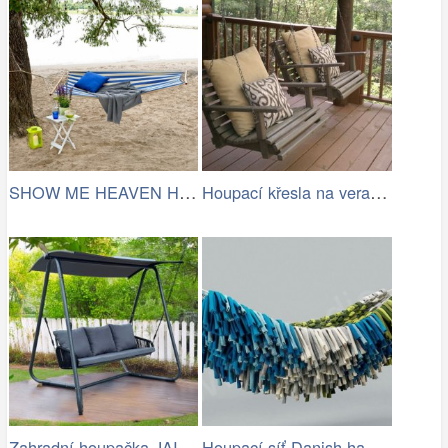
SHOW ME HEAVEN Houpací síť, pruhy…
Houpací křesla na verandě
Zahradní houpačka JAIRA Tempo Kondela
Houpací síť Danish hammock - Artedio.cz