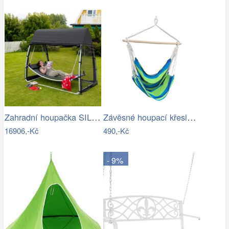
Zahradní houpačka SILASS - GD
Závěsné houpací křeslo Cozyz pásek modrá
16906,-Kč
490,-Kč
- 9%