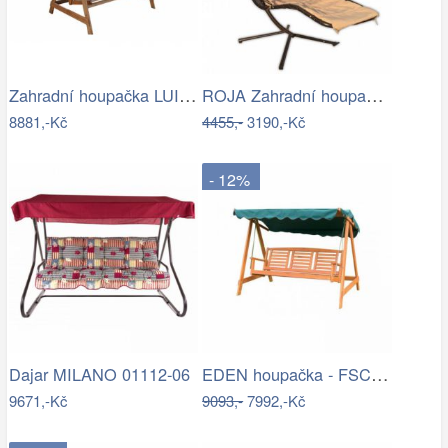
Zahradní houpačka LUISA ROJAPLAST
ROJA Zahradní houpačka ZW 6119 - béžová
8881,-Kč
4455,-
3190,-Kč
- 12%
EDEN houpačka - FSC ROJAPLAST
Dajar MILANO 01112-06
9671,-Kč
9093,-
7992,-Kč