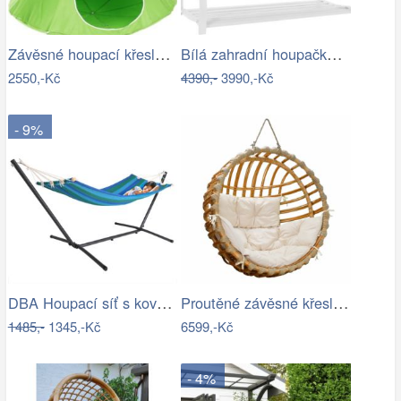
Závěsné houpací křeslo Kids zelená
Bílá zahradní houpačka Ameli
2550,-Kč
4390,-
3990,-Kč
- 9%
DBA Houpací síť s kovovým rámem 200 x…
Proutěné závěsné křeslo Elis, přírodní…
1485,-
1345,-Kč
6599,-Kč
- 4%