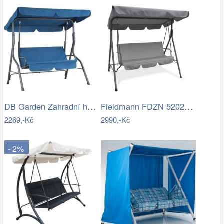
DB Garden Zahradní houpačka CANOPS modrá
Fieldmann FDZN 5202 šedá
2269,-Kč
2990,-Kč
- 2%