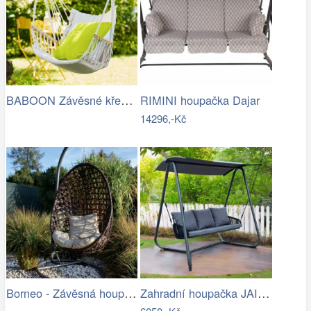
BABOON Závěsné křeslo s područkami
RIMINI houpačka Dajar
14296,-Kč
Borneo - Závěsná houpačka (grafit) |…
Zahradní houpačka JAIRA Tempo Kondela