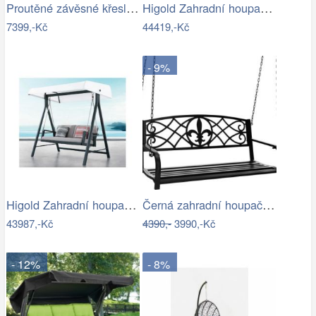
Proutěné závěsné křeslo Lena, bílý rám…
Higold Zahradní houpačka HIGOLD Nofi…
7399,-Kč
44419,-Kč
- 9%
Higold Zahradní houpačka HIGOLD Emoti
Černá zahradní houpačka Ameli
43987,-Kč
4390,-
3990,-Kč
- 12%
- 8%