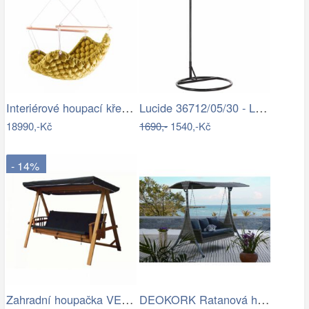
Interiérové houpací křeslo Swingy In…
Lucide 36712/05/30 - LED Stojací lampa…
18990,-Kč
1690,-
1540,-Kč
- 14%
Zahradní houpačka VEGAS LUX Rojaplast
DEOKORK Ratanová houpačka GIANA