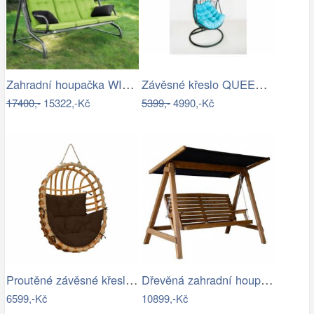
Zahradní houpačka WIENN - GD
Závěsné křeslo QUEEN, modrý sedák
17400,-
15322,-Kč
5399,-
4990,-Kč
Proutěné závěsné křeslo Lena, přírodní…
Dřevěná zahradní houpačka Lucas pro 4…
6599,-Kč
10899,-Kč