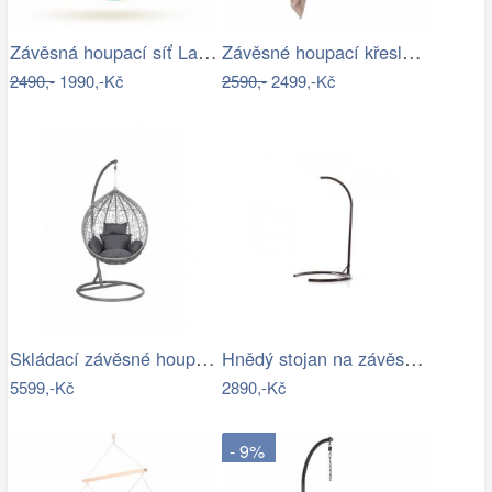
Závěsná houpací síť La Siesta SONRISA -…
Závěsné houpací křeslo, světle šedá,…
2490,-
1990,-Kč
2590,-
2499,-Kč
Skládací závěsné houpací křeslo…
Hnědý stojan na závěsné houpací křeslo…
5599,-Kč
2890,-Kč
- 9%