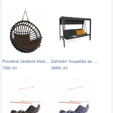
Proutěné závěsné křeslo Elis, hnědý rám…
Zahradní houpačka se stříškou GH434015
7399,-Kč
38990,-Kč