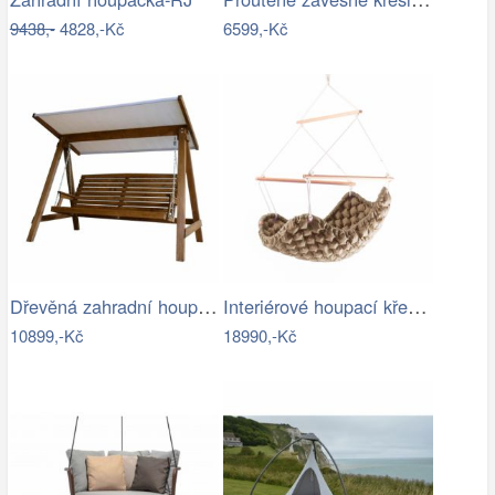
9438,-
4828,-Kč
6599,-Kč
Dřevěná zahradní houpačka Lucas pro 4…
Interiérové houpací křeslo Swingy In…
10899,-Kč
18990,-Kč