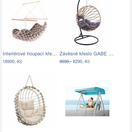
Interiérové houpací křeslo Swingy In…
Závěsné křeslo GABE Tempo Kondela
18990,-Kč
8690,-
8290,-Kč