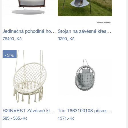
Jedinečná pohodlná houpačka - TS
Stojan na závěsné křeslo HAKI Tempo…
76490,-Kč
3290,-Kč
- 3%
R2INVEST Závěsné křeslo s třásněmi…
Trio T663100108 přisazené stropní…
585,-
565,-Kč
1371,-Kč