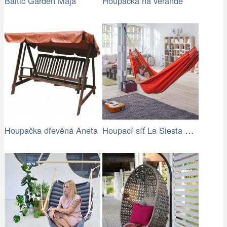
Baltic Garden Maja
Houpačka na verandě
Houpací síť La Siesta Flora Family …
Houpačka dřevěná Aneta