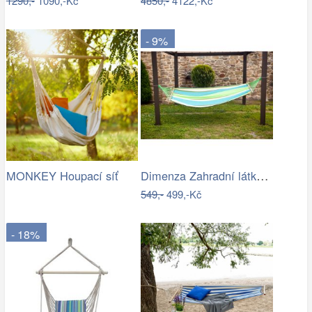
1290,-
1090,-Kč
4850,-
4122,-Kč
- 9%
Dimenza Zahradní látková houpací síť s…
MONKEY Houpací síť
549,-
499,-Kč
- 18%