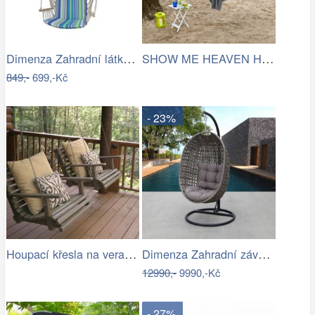
Dimenza Zahradní látková houpačka…
SHOW ME HEAVEN Houpací síť, pruhy…
849,-
699,-Kč
- 23%
Houpací křesla na verandě
Dimenza Zahradní závěsná houpačka…
12990,-
9990,-Kč
- 27%