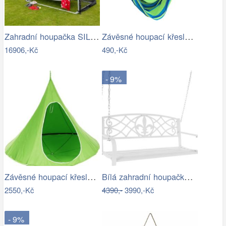
Zahradní houpačka SILASS - GD
Závěsné houpací křeslo Cozyz pásek modrá
16906,-Kč
490,-Kč
- 9%
Závěsné houpací křeslo Kids zelená
Bílá zahradní houpačka Ameli
2550,-Kč
4390,-
3990,-Kč
- 9%