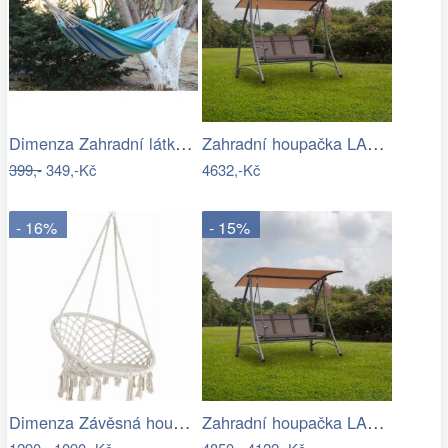
Dimenza Zahradní látková houpací síť -…
Zahradní houpačka LAMIA Tempo Kondela
399,-
349,-Kč
4632,-Kč
- 16%
- 15%
Dimenza Závěsná houpačka Ring
Zahradní houpačka LAMIA Tempo Kondela