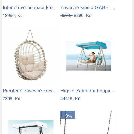
Interiérové houpací křeslo Swingy In…
Závěsné křeslo GABE Tempo Kondela
18990,-Kč
8690,-
8290,-Kč
Proutěné závěsné křeslo Lena, bílý rám…
Higold Zahradní houpačka HIGOLD Nofi…
7399,-Kč
44419,-Kč
- 9%