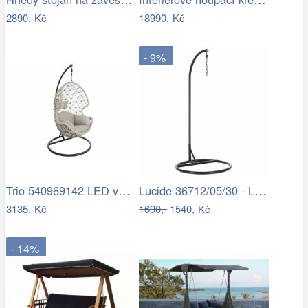
2890,-Kč
18990,-Kč
- 9%
Trio 540969142 LED venkovní sloupek…
Lucide 36712/05/30 - LED Stojací lampa…
3135,-Kč
1690,-
1540,-Kč
- 14%