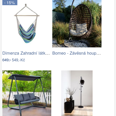
- 15%
Dimenza Zahradní látková houpačka…
Borneo - Závěsná houpačka (grafit) |…
649,-
549,-Kč