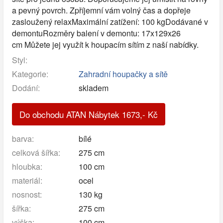
a pevný povrch. Zpříjemní vám volný čas a dopřeje
zasloužený relaxMaximální zatížení: 100 kgDodávané v
demontuRozměry balení v demontu: 17x129x26
cm Můžete jej využít k houpacím sítím z naší nabídky.
Styl:
Kategorie:
Zahradní houpačky a sítě
Dodání:
skladem
Do obchodu ATAN Nábytek
1673
,-
Kč
barva:
bílé
celková šířka:
275 cm
hloubka:
100 cm
materiál:
ocel
nosnost:
130 kg
šířka:
275 cm
výška:
100 cm