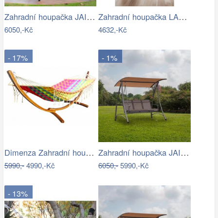
Zahradní houpačka JAIRA Tempo Kondela
Zahradní houpačka LAMIA Tempo Kondela
6050,-Kč
4632,-Kč
- 17%
- 1%
Dimenza Zahradní houpací síť MOON -…
Zahradní houpačka JAIRA Tempo Kondela
5990,-
4990,-Kč
6050,-
5990,-Kč
- 13%