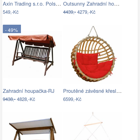
Axin Trading s.r.o. Polstr na závěsnou…
Outsunny Zahradní houpačka, dvoumístná,…
549,-Kč
4439,-
4279,-Kč
- 49%
Proutěné závěsné křeslo Elis, přírodní…
Zahradní houpačka-RJ
9438,-
4828,-Kč
6599,-Kč