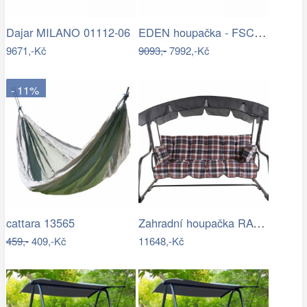
EDEN houpačka - FSC ROJAPLAST
Dajar MILANO 01112-06
9671,-Kč
9093,-
7992,-Kč
- 11%
Zahradní houpačka RAVENNA
cattara 13565
459,-
409,-Kč
11648,-Kč