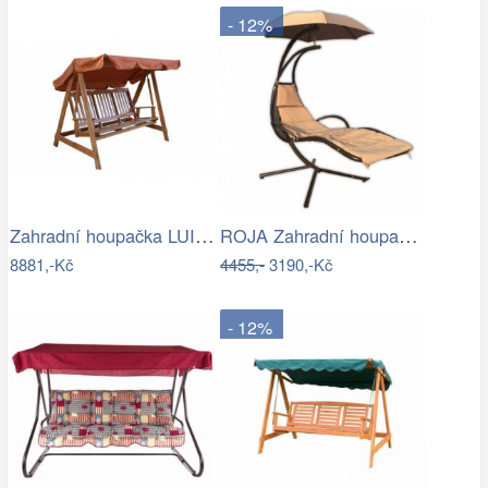
- 12%
Zahradní houpačka LUISA ROJAPLAST
ROJA Zahradní houpačka ZW 6119 - béžová
8881,-Kč
4455,-
3190,-Kč
- 12%