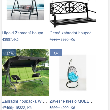
Higold Zahradní houpačka HIGOLD Emoti
Černá zahradní houpačka Ameli
43987,-Kč
4390,-
3990,-Kč
- 12%
- 8%
Zahradní houpačka WIENN - GD
Závěsné křeslo QUEEN, modrý sedák
17400,-
15322,-Kč
5399,-
4990,-Kč