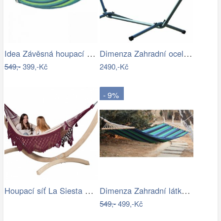
Idea Závěsná houpací síť zelená/modrá
Dimenza Zahradní ocelový stojan na…
549,-
399,-Kč
2490,-Kč
- 9%
Houpací síť La Siesta Bossanova Family …
Dimenza Zahradní látková houpací síť s…
549,-
499,-Kč