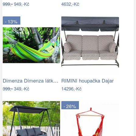
999,-
949,-Kč
4632,-Kč
- 13%
Dimenza Dimenza látková zahradní…
RIMINI houpačka Dajar
399,-
349,-Kč
14296,-Kč
- 26%