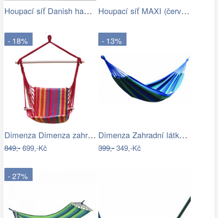
Houpací síť Danish hammock - Artedio.cz
Houpací síť MAXI (červená) | Jena…
- 18%
- 13%
Dimenza Dimenza zahradní látková…
Dimenza Zahradní látková houpací síť -…
849,-
699,-Kč
399,-
349,-Kč
- 27%