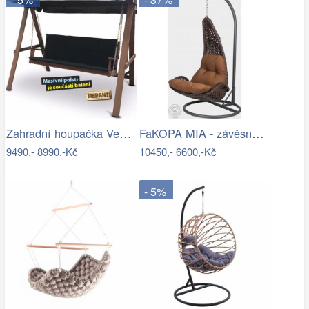
Zahradní houpačka VeGA BAHARA Mdum
FaKOPA MIA - závěsné křeslo z ratanu…
9490,-
8990,-Kč
10450,-
6600,-Kč
- 5%