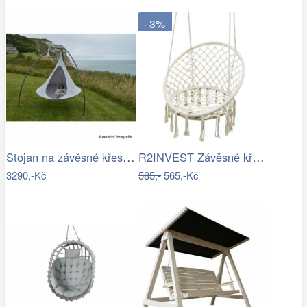
- 3%
Stojan na závěsné křeslo HAKI Tempo…
R2INVEST Závěsné křeslo s třásněmi…
3290,-Kč
585,-
565,-Kč