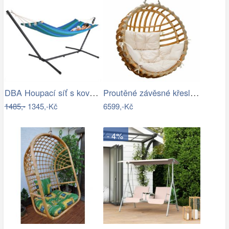
DBA Houpací síť s kovovým rámem 200 x…
Proutěné závěsné křeslo Elis, přírodní…
1485,-
1345,-Kč
6599,-Kč
- 4%