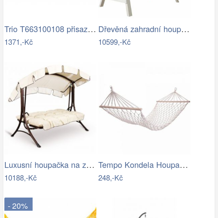
Trio T663100108 přisazené stropní…
Dřevěná zahradní houpačka Lucas pro 4…
1371,-Kč
10599,-Kč
Luxusní houpačka na zahradu - VGD
Tempo Kondela Houpací síť ATIKA NEW TYP…
10188,-Kč
248,-Kč
- 20%