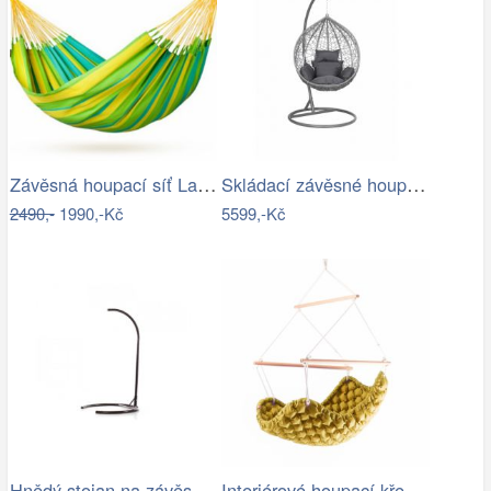
Závěsná houpací síť La Siesta SONRISA -…
Skládací závěsné houpací křeslo…
2490,-
1990,-Kč
5599,-Kč
Hnědý stojan na závěsné houpací křeslo…
Interiérové houpací křeslo Swingy In…