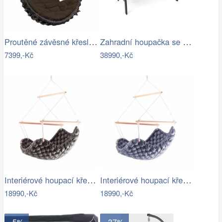
Proutěné závěsné křeslo Elis, hnědý rám…
Zahradní houpačka se stříškou GH434015
7399,-Kč
38990,-Kč
Interiérové houpací křeslo Swingy In…
Interiérové houpací křeslo Swingy In…
18990,-Kč
18990,-Kč
- 5%
- 37%