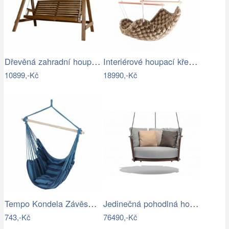
Dřevěná zahradní houpačka Lucas pro 4…
Interiérové houpací křeslo Swingy In…
10899,-Kč
18990,-Kč
Tempo Kondela Závěsné houpací křeslo…
Jedinečná pohodlná houpačka - TS
743,-Kč
76490,-Kč