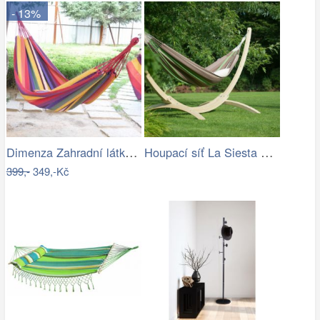
- 13%
Dimenza Zahradní látková houpačka -…
Houpací síť La Siesta Flora Family …
399,-
349,-Kč