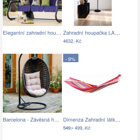
Elegantní zahradní houpačka VENEZIA
Zahradní houpačka LAMIA Tempo Kondela
4632,-Kč
- 9%
Barcelona - Závěsná houpačka (hnědá)
Dimenza Zahradní látková houpací síť s…
549,-
499,-Kč