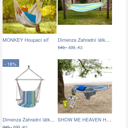
Dimenza Zahradní látková houpací síť s…
MONKEY Houpací síť
549,-
499,-Kč
- 18%
Dimenza Zahradní látková houpačka…
SHOW ME HEAVEN Houpací síť, pruhy…
849,-
699,-Kč