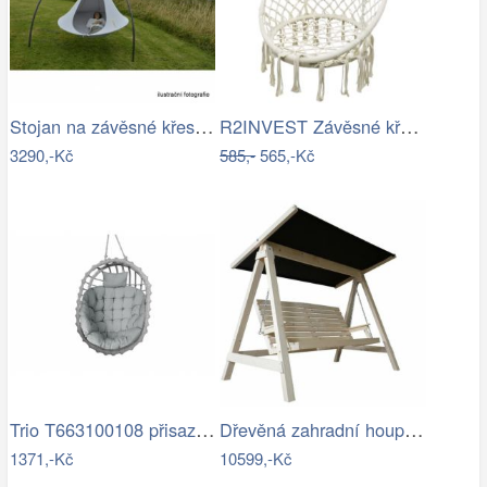
Stojan na závěsné křeslo HAKI Tempo…
R2INVEST Závěsné křeslo s třásněmi…
3290,-Kč
585,-
565,-Kč
Trio T663100108 přisazené stropní…
Dřevěná zahradní houpačka Lucas pro 4…
1371,-Kč
10599,-Kč