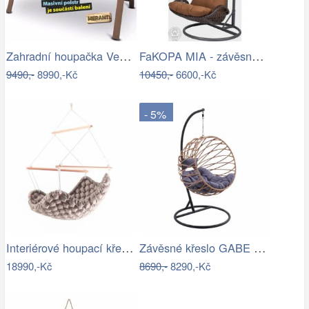
Zahradní houpačka VeGA BAHARA Mdum
FaKOPA MIA - závěsné křeslo z ratanu…
9490,-
8990,-Kč
10450,-
6600,-Kč
- 5%
Interiérové houpací křeslo Swingy In…
Závěsné křeslo GABE Tempo Kondela
18990,-Kč
8690,-
8290,-Kč