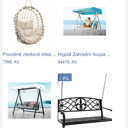
Proutěné závěsné křeslo Lena, bílý rám…
Higold Zahradní houpačka HIGOLD Nofi…
7399,-Kč
44419,-Kč
- 9%