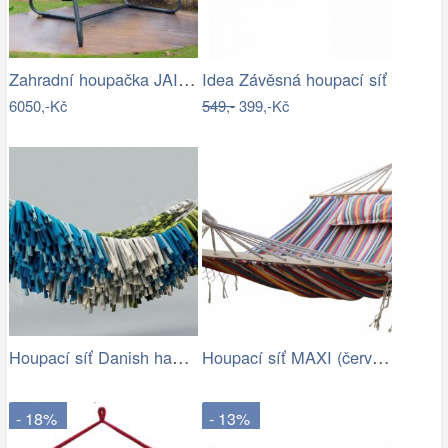
Zahradní houpačka JAIRA Tempo Kondela
Idea Závěsná houpací síť
6050,-Kč
549,-
399,-Kč
Houpací síť Danish hammock - Artedio.cz
Houpací síť MAXI (červená) | Jena…
- 18%
- 13%