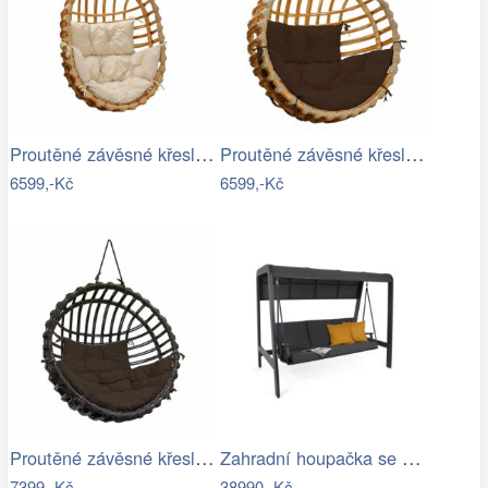
Proutěné závěsné křeslo Lena, přírodní…
Proutěné závěsné křeslo Elis, přírodní…
6599,-Kč
6599,-Kč
Proutěné závěsné křeslo Elis, hnědý rám…
Zahradní houpačka se stříškou GH434015
7399,-Kč
38990,-Kč