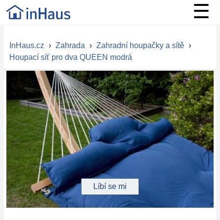
☰
InHaus.cz
›
Zahrada
›
Zahradní houpačky a sítě
›
Houpací síť pro dva QUEEN modrá