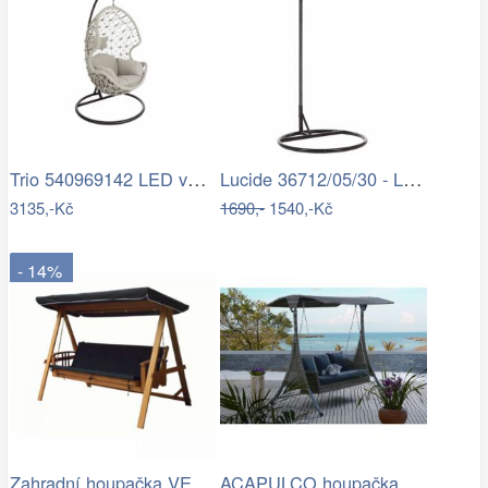
Trio 540969142 LED venkovní sloupek…
Lucide 36712/05/30 - LED Stojací lampa…
3135,-Kč
1690,-
1540,-Kč
- 14%
Zahradní houpačka VEGAS LUX Rojaplast
ACAPULCO houpačka ROJAPLAST