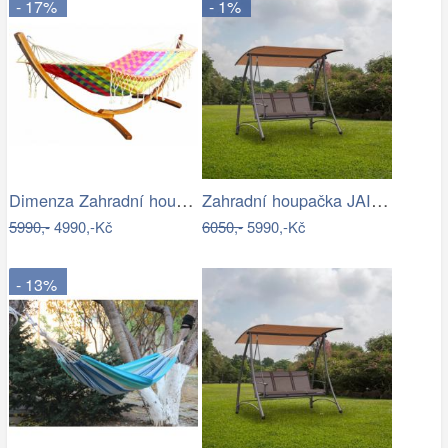
- 17%
- 1%
Dimenza Zahradní houpací síť MOON -…
Zahradní houpačka JAIRA Tempo Kondela
5990,-
4990,-Kč
6050,-
5990,-Kč
- 13%