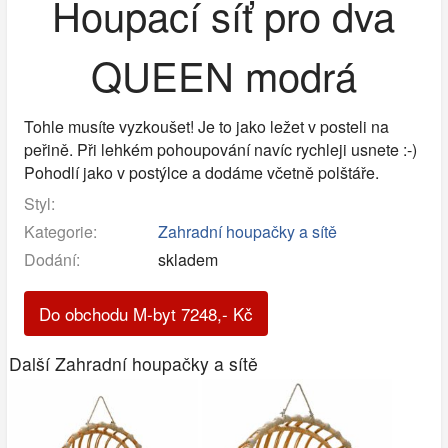
Houpací síť pro dva
QUEEN modrá
Tohle musíte vyzkoušet! Je to jako ležet v posteli na
peřině. Při lehkém pohoupování navíc rychleji usnete :-)
Pohodlí jako v postýlce a dodáme včetně polštáře.
Styl:
Kategorie:
Zahradní houpačky a sítě
Dodání:
skladem
Do obchodu M-byt
7248
,-
Kč
Další Zahradní houpačky a sítě