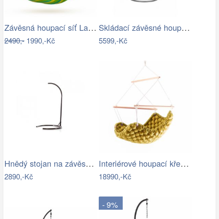
Závěsná houpací síť La Siesta SONRISA -…
Skládací závěsné houpací křeslo…
2490,-
1990,-Kč
5599,-Kč
Hnědý stojan na závěsné houpací křeslo…
Interiérové houpací křeslo Swingy In…
2890,-Kč
18990,-Kč
- 9%