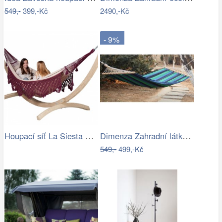
549,-
399,-Kč
2490,-Kč
- 9%
Houpací síť La Siesta Bossanova Family …
Dimenza Zahradní látková houpací síť s…
549,-
499,-Kč