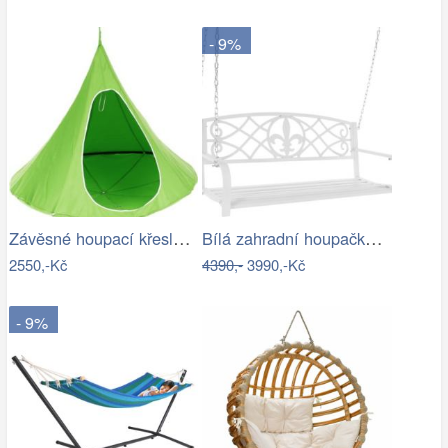
- 9%
Závěsné houpací křeslo Kids zelená
Bílá zahradní houpačka Ameli
2550,-Kč
4390,-
3990,-Kč
- 9%