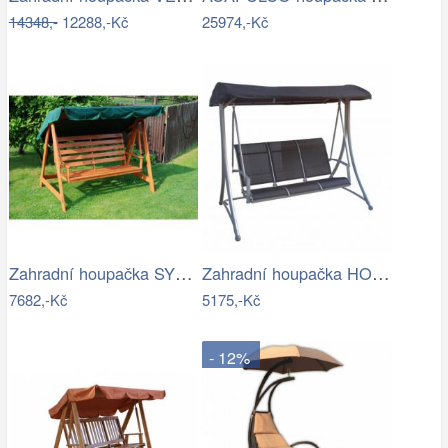
14348,-
12288,-Kč
25974,-Kč
Zahradní houpačka SYLVA Rojaplast
Zahradní houpačka HOLLYWOOD ROJAPLAST
7682,-Kč
5175,-Kč
- 12%