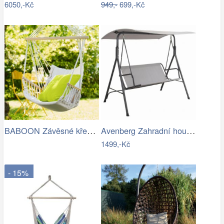
6050,-Kč
949,-
699,-Kč
BABOON Závěsné křeslo s područkami
Avenberg Zahradní houpačka Feline
1499,-Kč
- 15%