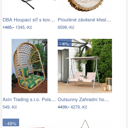
DBA Houpací síť s kovovým rámem 200 x…
Proutěné závěsné křeslo Elis, přírodní…
1485,-
1345,-Kč
6599,-Kč
- 4%
Axin Trading s.r.o. Polstr na závěsnou…
Outsunny Zahradní houpačka, dvoumístná,…
549,-Kč
4439,-
4279,-Kč
- 49%