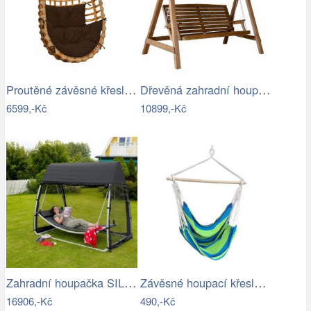
Proutěné závěsné křeslo Lena, přírodní…
Dřevěná zahradní houpačka Lucas pro 4…
6599,-Kč
10899,-Kč
Zahradní houpačka SILASS - GD
Závěsné houpací křeslo Cozyz pásek modrá
16906,-Kč
490,-Kč