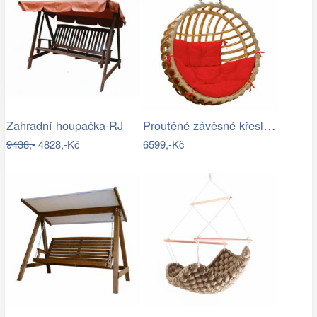
Proutěné závěsné křeslo Elis, přírodní…
Zahradní houpačka-RJ
9438,-
4828,-Kč
6599,-Kč