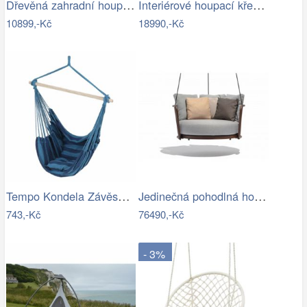
Dřevěná zahradní houpačka Lucas pro 4…
Interiérové houpací křeslo Swingy In…
10899,-Kč
18990,-Kč
Tempo Kondela Závěsné houpací křeslo…
Jedinečná pohodlná houpačka - TS
743,-Kč
76490,-Kč
- 3%