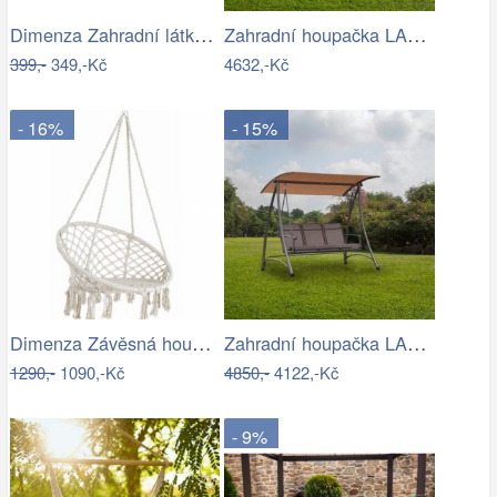
Dimenza Zahradní látková houpací síť -…
Zahradní houpačka LAMIA Tempo Kondela
399,-
349,-Kč
4632,-Kč
- 16%
- 15%
Dimenza Závěsná houpačka Ring
Zahradní houpačka LAMIA Tempo Kondela
1290,-
1090,-Kč
4850,-
4122,-Kč
- 9%