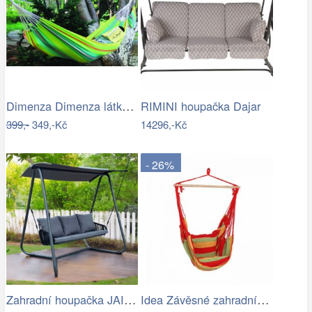
Dimenza Dimenza látková zahradní…
RIMINI houpačka Dajar
399,-
349,-Kč
14296,-Kč
- 26%
Zahradní houpačka JAIRA Tempo Kondela
Idea Závěsné zahradní křeslo červené…