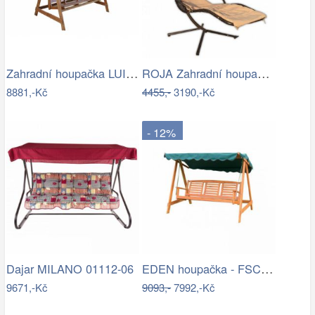
Zahradní houpačka LUISA ROJAPLAST
ROJA Zahradní houpačka ZW 6119 - béžová
8881,-Kč
4455,-
3190,-Kč
- 12%
EDEN houpačka - FSC ROJAPLAST
Dajar MILANO 01112-06
9671,-Kč
9093,-
7992,-Kč