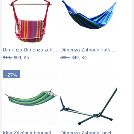
Dimenza Dimenza zahradní látková…
Dimenza Zahradní látková houpací síť -…
849,-
699,-Kč
399,-
349,-Kč
- 27%
Idea Závěsná houpací síť zelená/modrá
Dimenza Zahradní ocelový stojan na…