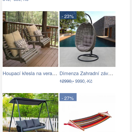
- 23%
Houpací křesla na verandě
Dimenza Zahradní závěsná houpačka…
12990,-
9990,-Kč
- 27%