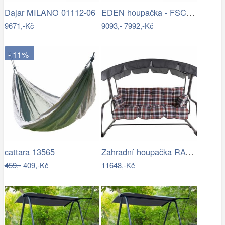
EDEN houpačka - FSC ROJAPLAST
Dajar MILANO 01112-06
9671,-Kč
9093,-
7992,-Kč
- 11%
Zahradní houpačka RAVENNA
cattara 13565
459,-
409,-Kč
11648,-Kč