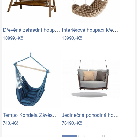
Dřevěná zahradní houpačka Lucas pro 4…
Interiérové houpací křeslo Swingy In…
10899,-Kč
18990,-Kč
Tempo Kondela Závěsné houpací křeslo…
Jedinečná pohodlná houpačka - TS
743,-Kč
76490,-Kč