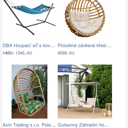
DBA Houpací síť s kovovým rámem 200 x…
Proutěné závěsné křeslo Elis, přírodní…
1485,-
1345,-Kč
6599,-Kč
- 4%
Axin Trading s.r.o. Polstr na závěsnou…
Outsunny Zahradní houpačka, dvoumístná,…