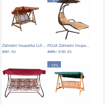
Zahradní houpačka LUISA ROJAPLAST
ROJA Zahradní houpačka ZW 6119 - béžová
8881,-Kč
4455,-
3190,-Kč
- 12%