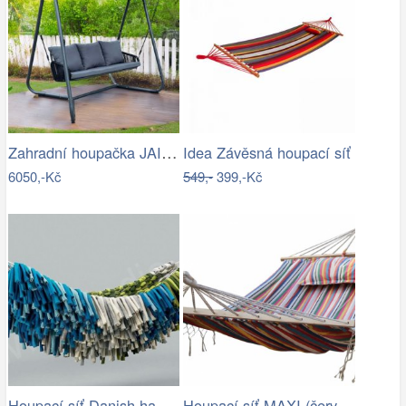
Zahradní houpačka JAIRA Tempo Kondela
Idea Závěsná houpací síť
6050,-Kč
549,-
399,-Kč
Houpací síť Danish hammock - Artedio.cz
Houpací síť MAXI (červená) | Jena…