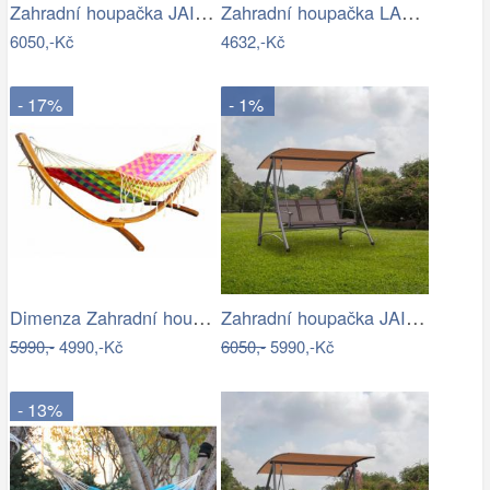
Zahradní houpačka JAIRA Tempo Kondela
Zahradní houpačka LAMIA Tempo Kondela
6050,-Kč
4632,-Kč
- 17%
- 1%
Dimenza Zahradní houpací síť MOON -…
Zahradní houpačka JAIRA Tempo Kondela
5990,-
4990,-Kč
6050,-
5990,-Kč
- 13%