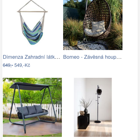
Dimenza Zahradní látková houpačka…
Borneo - Závěsná houpačka (grafit) |…
649,-
549,-Kč