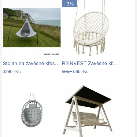
- 3%
Stojan na závěsné křeslo HAKI Tempo…
R2INVEST Závěsné křeslo s třásněmi…
3290,-Kč
585,-
565,-Kč