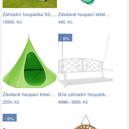
Zahradní houpačka SILASS - GD
Závěsné houpací křeslo Cozyz pásek modrá
16906,-Kč
490,-Kč
- 9%
Závěsné houpací křeslo Kids zelená
Bílá zahradní houpačka Ameli
2550,-Kč
4390,-
3990,-Kč
- 9%