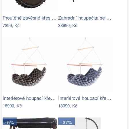
Proutěné závěsné křeslo Elis, hnědý rám…
Zahradní houpačka se stříškou GH434015
7399,-Kč
38990,-Kč
Interiérové houpací křeslo Swingy In…
Interiérové houpací křeslo Swingy In…
18990,-Kč
18990,-Kč
- 5%
- 37%