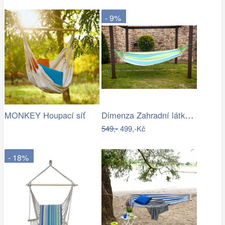
- 9%
Dimenza Zahradní látková houpací síť s…
MONKEY Houpací síť
549,-
499,-Kč
- 18%