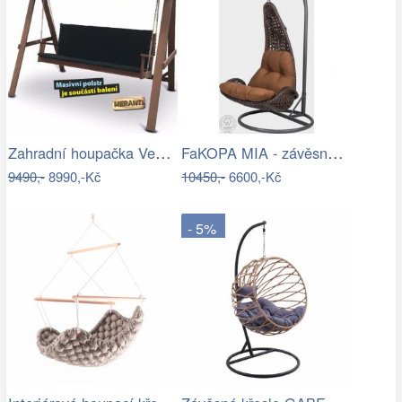
Zahradní houpačka VeGA BAHARA Mdum
FaKOPA MIA - závěsné křeslo z ratanu…
9490,-
8990,-Kč
10450,-
6600,-Kč
- 5%