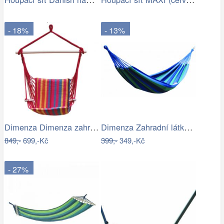
- 18%
- 13%
Dimenza Dimenza zahradní látková…
Dimenza Zahradní látková houpací síť -…
849,-
699,-Kč
399,-
349,-Kč
- 27%