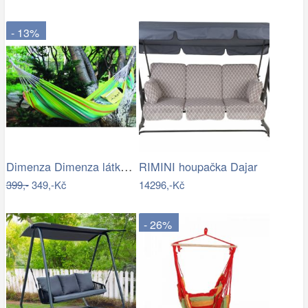
- 13%
Dimenza Dimenza látková zahradní…
RIMINI houpačka Dajar
399,-
349,-Kč
14296,-Kč
- 26%