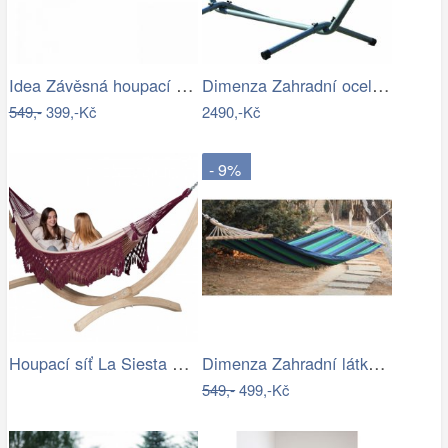
Idea Závěsná houpací síť zelená/modrá
Dimenza Zahradní ocelový stojan na…
549,-
399,-Kč
2490,-Kč
- 9%
Houpací síť La Siesta Bossanova Family …
Dimenza Zahradní látková houpací síť s…
549,-
499,-Kč