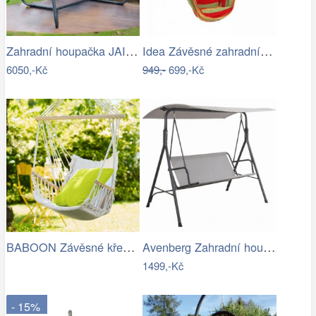
Zahradní houpačka JAIRA Tempo Kondela
Idea Závěsné zahradní křeslo červené…
6050,-Kč
949,-
699,-Kč
BABOON Závěsné křeslo s područkami
Avenberg Zahradní houpačka Feline
1499,-Kč
- 15%