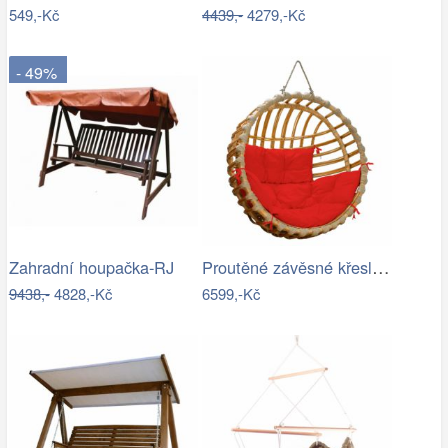
549,-Kč
4439,-
4279,-Kč
- 49%
Proutěné závěsné křeslo Elis, přírodní…
Zahradní houpačka-RJ
9438,-
4828,-Kč
6599,-Kč