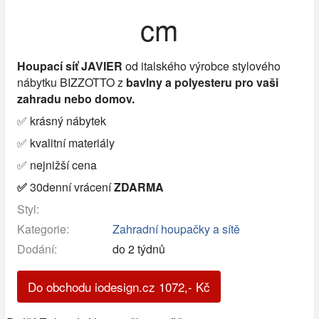
cm
Houpací síť JAVIER
od
italského výrobce stylového
nábytku BIZZOTTO z
bavlny a
polyesteru
pro vaši
zahradu nebo domov.
✅ krásný nábytek
✅ kvalitní materiály
✅ nejnižší cena
✅
30denní vrácení
ZDARMA
Styl:
Kategorie:
Zahradní houpačky a sítě
Dodání:
do 2 týdnů
Do obchodu iodesign.cz
1072
,-
Kč