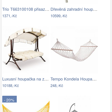
Trio T663100108 přisazené stropní…
Dřevěná zahradní houpačka Lucas pro 4…
1371,-Kč
10599,-Kč
Luxusní houpačka na zahradu - VGD
Tempo Kondela Houpací síť ATIKA NEW TYP…
10188,-Kč
248,-Kč
- 20%