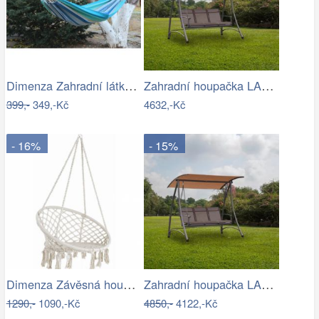
Dimenza Zahradní látková houpací síť -…
Zahradní houpačka LAMIA Tempo Kondela
399,-
349,-Kč
4632,-Kč
- 16%
- 15%
Dimenza Závěsná houpačka Ring
Zahradní houpačka LAMIA Tempo Kondela
1290,-
1090,-Kč
4850,-
4122,-Kč