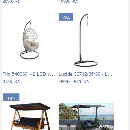
2890,-Kč
18990,-Kč
- 9%
Trio 540969142 LED venkovní sloupek…
Lucide 36712/05/30 - LED Stojací lampa…
3135,-Kč
1690,-
1540,-Kč
- 14%