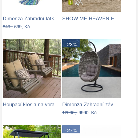
Dimenza Zahradní látková houpačka…
SHOW ME HEAVEN Houpací síť, pruhy…
849,-
699,-Kč
- 23%
Houpací křesla na verandě
Dimenza Zahradní závěsná houpačka…
12990,-
9990,-Kč
- 27%