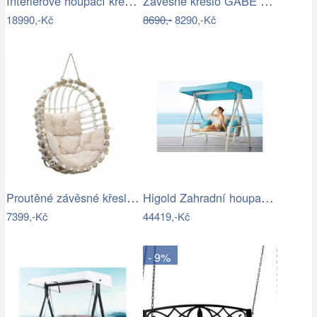
Interiérové houpací křeslo Swingy In…
Závěsné křeslo GABE Tempo Kondela
18990,-Kč
8690,-
8290,-Kč
Proutěné závěsné křeslo Lena, bílý rám…
Higold Zahradní houpačka HIGOLD Nofi…
7399,-Kč
44419,-Kč
- 9%