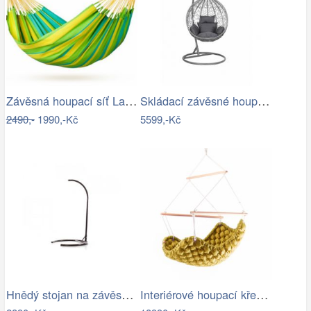
Závěsná houpací síť La Siesta SONRISA -…
Skládací závěsné houpací křeslo…
2490,-
1990,-Kč
5599,-Kč
Hnědý stojan na závěsné houpací křeslo…
Interiérové houpací křeslo Swingy In…