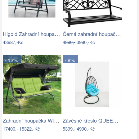
Higold Zahradní houpačka HIGOLD Emoti
Černá zahradní houpačka Ameli
43987,-Kč
4390,-
3990,-Kč
- 12%
- 8%
Zahradní houpačka WIENN - GD
Závěsné křeslo QUEEN, modrý sedák
17400,-
15322,-Kč
5399,-
4990,-Kč