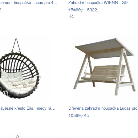
ahradní houpačka Lucas pro 4…
Zahradní houpačka WIENN - GD
č
17400,-
15322,-
Kč
Proutěné závěsné křeslo Elis, hnědý rám…
Dřevěná zahradní houpačka Lucas pr
10599,-Kč