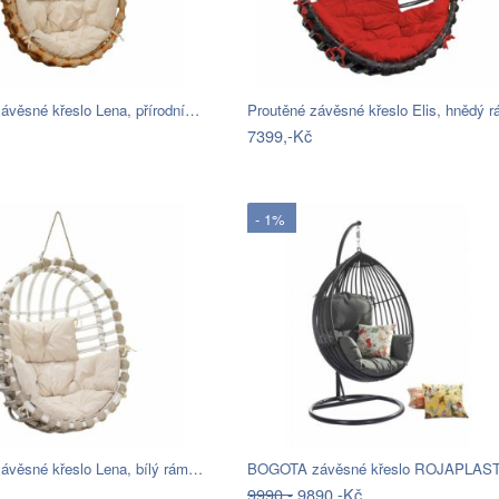
ávěsné křeslo Lena, přírodní…
7399,-Kč
- 1%
závěsné křeslo Lena, bílý rám…
BOGOTA závěsné křeslo ROJAPLAS
9990,-
9890,-Kč