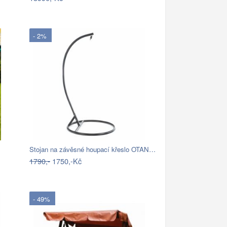
- 2%
Stojan na závěsné houpací křeslo OTAN…
1790,-
1750,-Kč
- 49%