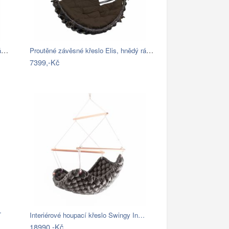
Proutěné závěsné křeslo Elis, hnědý rám…
Proutěné závěsné křeslo Elis, hnědý rám…
7399,-Kč
T
Interiérové houpací křeslo Swingy In…
18990,-Kč