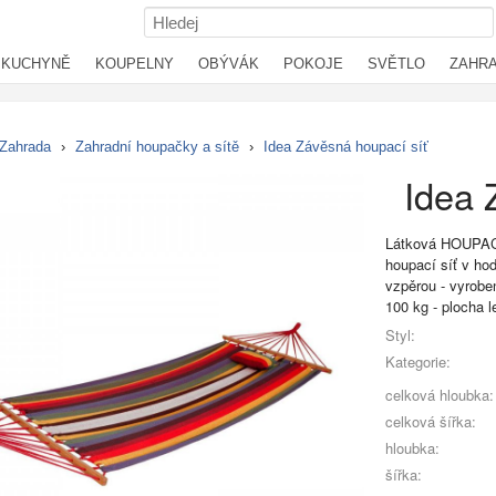
KUCHYNĚ
KOUPELNY
OBÝVÁK
POKOJE
SVĚTLO
ZAHR
Zahrada
›
Zahradní houpačky a sítě
›
Idea Závěsná houpací síť
Idea 
Látková HOUPACÍ 
houpací síť v ho
vzpěrou - vyroben
100 kg - plocha 
Styl:
Kategorie:
celková hloubka:
celková šířka:
hloubka:
šířka: