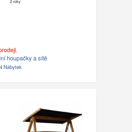
2 roky
rodeji.
ní houpačky a sítě
N Nábytek