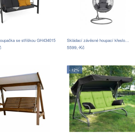
houpačka se stříškou GH434015
Skládací závěsné houpací křeslo…
č
5599,-Kč
- 12%