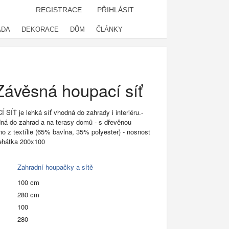
REGISTRACE
PŘIHLÁSIT
ADA
DEKORACE
DŮM
ČLÁNKY
Závěsná houpací síť
SÍŤ je lehká síť vhodná do zahrady i interiéru.-
dná do zahrad a na terasy domů - s dřevěnou
o z textílie (65% bavlna, 35% polyester) - nosnost
lehátka 200x100
Zahradní houpačky a sítě
100 cm
280 cm
100
280