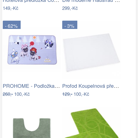
149,-Kč
299,-Kč
- 62%
- 3%
PROHOME - Podložka 80x50cm Pes
Profod Koupelnová předložka 2S bílá…
260,-
100,-Kč
129,-
100,-Kč