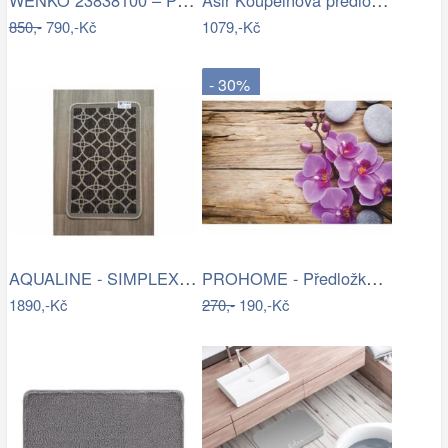
850,-
790,-Kč
1079,-Kč
- 30%
AQUALINE - SIMPLEX ECO skříňka za…
PROHOME - Předložka koupelnová 45x70cm…
1890,-Kč
270,-
190,-Kč