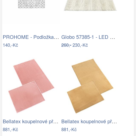
PROHOME - Podložka do vany 66x35cm
Globo 57385-1 - LED Nástěnné bodové…
140,-Kč
260,-
230,-Kč
Bellatex koupelnové předložky BANYGOLD…
Bellatex koupelnové předložky BANYGOLD…
881,-Kč
881,-Kč