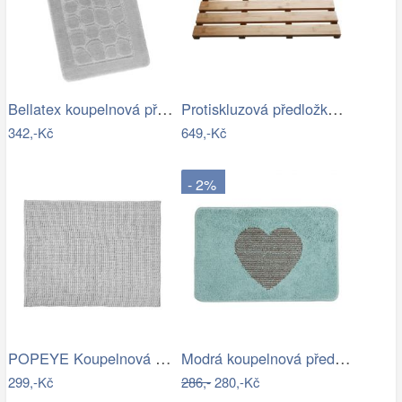
Bellatex koupelnová předložka BANY…
Protiskluzová předložka do koupelny…
342,-Kč
649,-Kč
- 2%
POPEYE Koupelnová předložka 80 x 60 cm …
Modrá koupelnová předložka se srdíčkem …
299,-Kč
286,-
280,-Kč