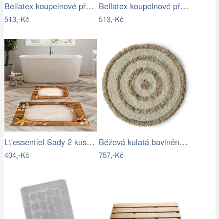
Bellatex koupelnové předložky SADA BANY…
Bellatex koupelnové předložky SADA BANY…
513,-Kč
513,-Kč
L\'essentiel Sady 2 kusů koupelnových…
Béžová kulatá bavlněná koupelnová…
404,-Kč
757,-Kč