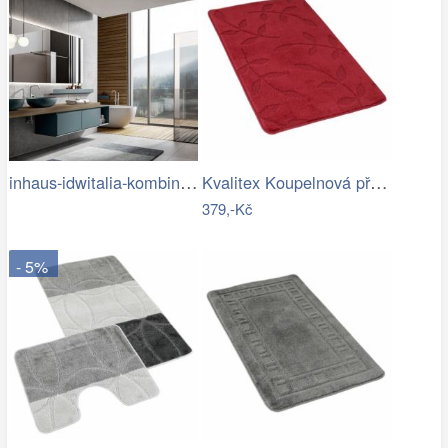
inhaus-idwitalia-kombinace-barev3.jpg
Kvalitex Koupelnová předložka Listy…
379,-Kč
- 5%