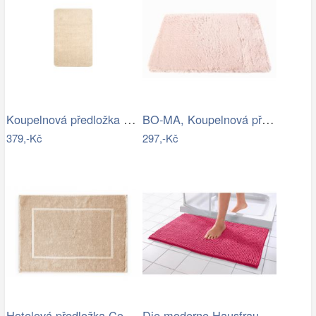
Koupelnová předložka Optima 60x90 cm…
BO-MA, Koupelnová předložka Rabbit New…
379,-Kč
297,-Kč
Hotelová předložka Comfort krémová 750g…
Die moderne Hausfrau Koupelnová…