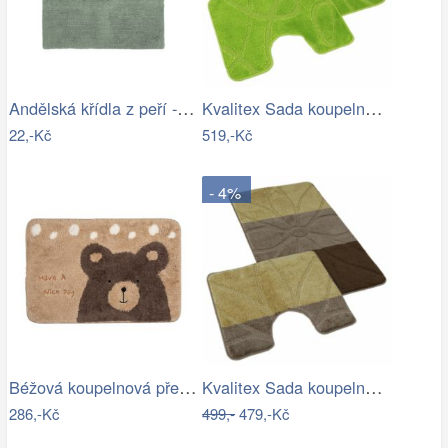
Andělská křídla z peří - zápich, bílá,…
Kvalitex Sada koupelnových předložek…
22,-Kč
519,-Kč
- 4%
Béžová koupelnová předložka s medvídkem…
Kvalitex Sada koupelnových předložek…
286,-Kč
499,-
479,-Kč