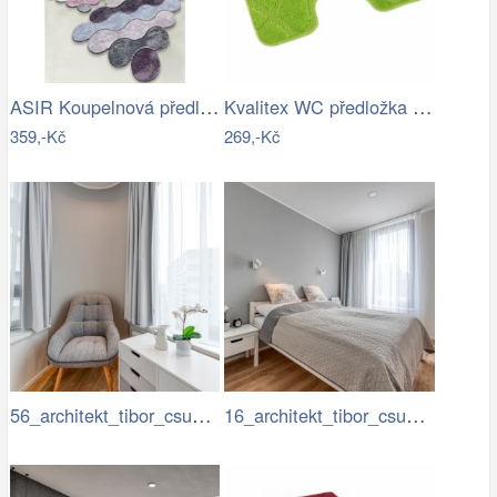
ASIR Koupelnová předložka CIRCLE…
Kvalitex WC předložka Elipsy zelená, 60…
359,-Kč
269,-Kč
56_architekt_tibor_csukas_byty_Luka.jpg
16_architekt_tibor_csukas_byty_Luka.jpg