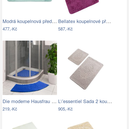
Modrá koupelnová předložka s hvězdou -…
Bellatex koupelnové předložky…
477,-Kč
587,-Kč
Die moderne Hausfrau Protiskluzová…
L\'essentiel Sada 2 koupelnových…
219,-Kč
905,-Kč