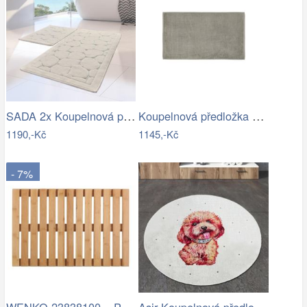
SADA 2x Koupelnová předložka LINO 60…
Koupelnová předložka 100x60 cm Blomus…
1190,-Kč
1145,-Kč
- 7%
WENKO 23838100 – Předložka 40x60 cm…
Asir Koupelnová předložka Terrier, Ø…