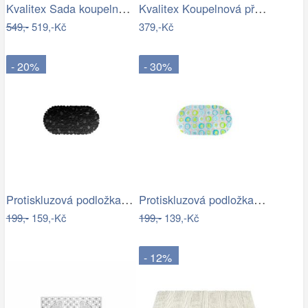
Kvalitex Sada koupelnových předložek…
Kvalitex Koupelnová předložka Rám šedá,…
549,-
519,-Kč
379,-Kč
- 20%
- 30%
Protiskluzová podložka do koupelny…
Protiskluzová podložka do koupelny…
199,-
159,-Kč
199,-
139,-Kč
- 12%