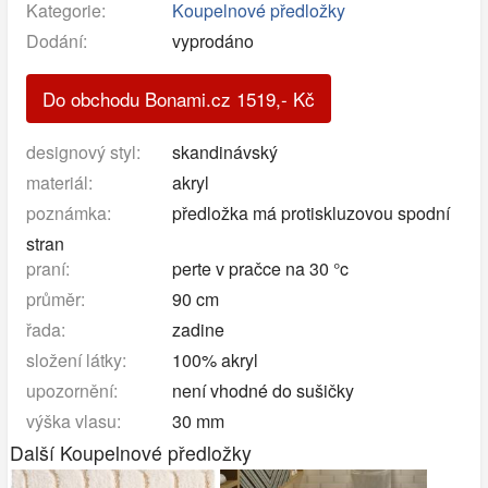
Kategorie:
Koupelnové předložky
Dodání:
vyprodáno
Do obchodu Bonami.cz
1519
,-
Kč
designový styl:
skandinávský
materiál:
akryl
poznámka:
předložka má protiskluzovou spodní
stran
praní:
perte v pračce na 30 °c
průměr:
90 cm
řada:
zadine
složení látky:
100% akryl
upozornění:
není vhodné do sušičky
výška vlasu:
30 mm
Další Koupelnové předložky