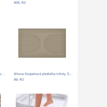
905,-Kč
Modrá koupelnová předložka se srdíčkem …
4Home Koupelnová předložka Infinity, 50…
99,-Kč