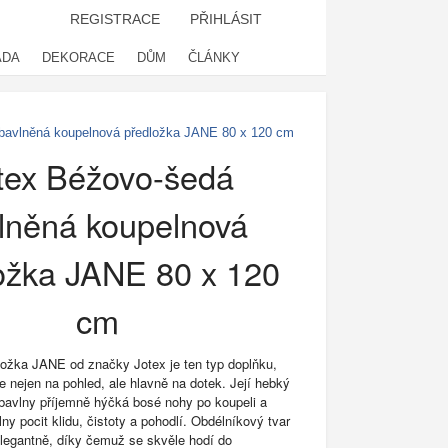
REGISTRACE
PŘIHLÁSIT
ADA
DEKORACE
DŮM
ČLÁNKY
bavlněná koupelnová předložka JANE 80 x 120 cm
tex Béžovo-šedá
lněná koupelnová
ožka JANE 80 x 120
cm
ožka JANE od značky Jotex je ten typ doplňku,
te nejen na pohled, ale hlavně na dotek. Její hebký
avlny příjemně hýčká bosé nohy po koupeli a
ny pocit klidu, čistoty a pohodlí. Obdélníkový tvar
legantně, díky čemuž se skvěle hodí do