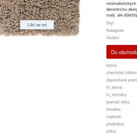
minimalistických 
decentnímu desig
malý, ale důležit
Styl:
Kategorie:
Dodání:
Do obchod
barva:
chemické čištění
doporučené praní
fv_barva:
fv_rozměry:
gramáž látky:
hloubka:
materiál:
předložka:
šířka: