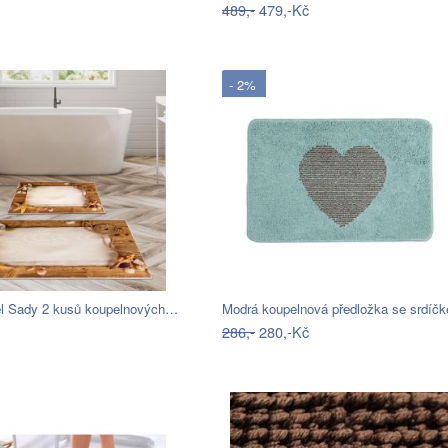
489,-
479,-Kč
- 2%
iel Sady 2 kusů koupelnových…
286,-
280,-Kč