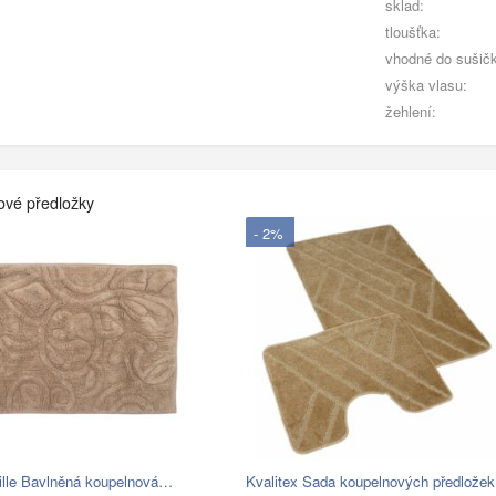
sklad:
tloušťka:
vhodné do sušič
výška vlasu:
žehlení:
ové předložky
- 2%
ille Bavlněná koupelnová…
Kvalitex Sada koupelnových předlože