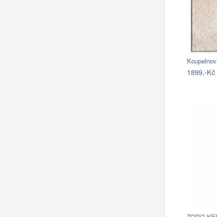
Koupelnov
1899,-Kč