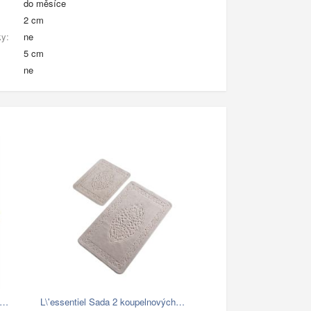
do měsíce
2 cm
ky:
ne
5 cm
ne
k…
L\'essentiel Sada 2 koupelnových…