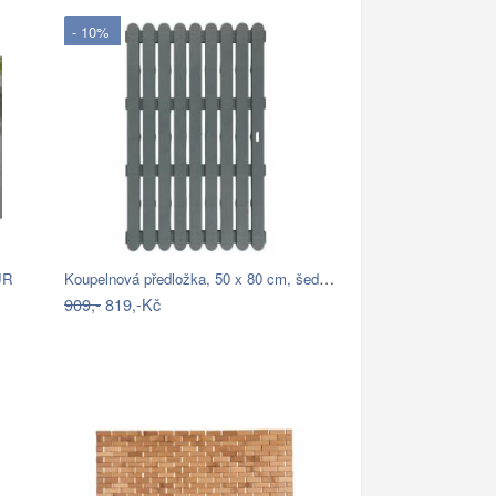
- 10%
Koupelnová předložka, 50 x 80 cm, šedá,…
UR
909,-
819,-Kč