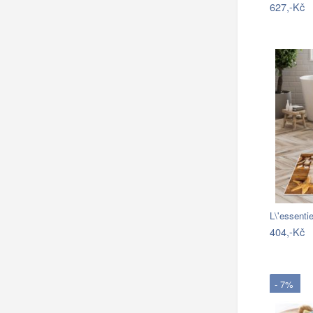
627,-Kč
L\'essent
404,-Kč
- 7%