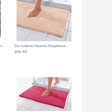
BO-MA, Koupelnová předložka Ella micro…
Die moderne Hausfrau Koupelnová…
299,-Kč