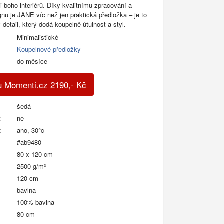
i boho interiérů. Díky kvalitnímu zpracování a
nu je JANE víc než jen praktická předložka – je to
ý detail, který dodá koupelně útulnost a styl.
Minimalistické
Koupelnové předložky
do měsíce
u Momenti.cz
2190
,-
Kč
šedá
:
ne
:
ano, 30°c
#ab9480
80 x 120 cm
2500 g/m²
120 cm
bavlna
100% bavlna
80 cm