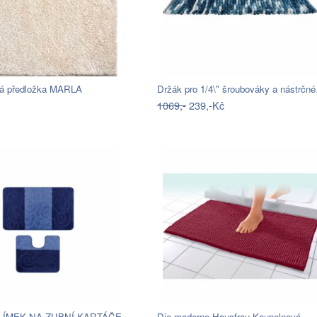
á předložka MARLA
Držák pro 1/4\" šroubováky a nástrčn
1069,-
239,-Kč
TORO KELÍMEK NA ZUBNÍ KARTÁČEK, PLAST
Die moderne Hausfrau Koupelnová…