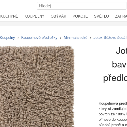
KUCHYNĚ
KOUPELNY
OBÝVÁK
POKOJE
SVĚTLO
ZAHR
Koupelny
›
Koupelnové předložky
›
Minimalistické
›
Jotex Béžovo-šedá 
Jo
bav
předl
Koupelnová předl
který si zamiluje
povrch ze 100% b
přinese do koupel
působí jemně a e