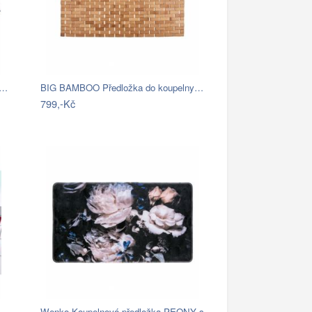
é…
BIG BAMBOO Předložka do koupelny…
799,-Kč
Wenko Koupelnová předložka PEONY s…