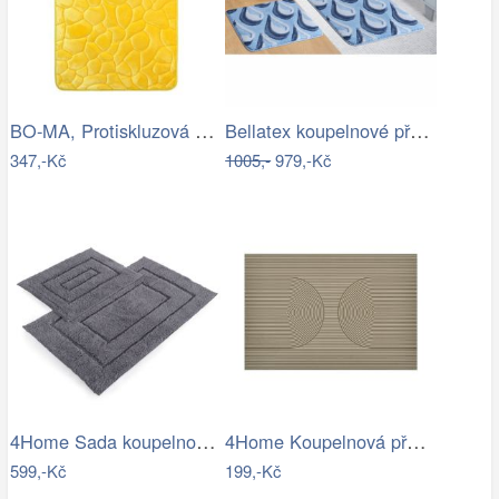
BO-MA, Protiskluzová koupelnová…
Bellatex koupelnové předložky ULTRA…
347,-Kč
1005,-
979,-Kč
4Home Sada koupelnových předložek Retta…
4Home Koupelnová předložka Infinity, 40…
599,-Kč
199,-Kč