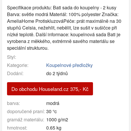
Specifikace produktu: Bati sada do koupelny - 2 kusy
Barva: světle modrá Materiál: 100% polyester Značka:
AmeliaHome ProtiskluzováPéče: prát maximálně na 30
stupňů Celsia, nežehlit, nebělit, lze sušit v sušičce při
nízké teplotě. Další informace: koupelnová sada Bati je
vyrobena z měkkého, extrémně savého materiálu se
speciální strukturou.
Styl:
Kategorie:
Koupelnové předložky
Dodání:
do 2 týdnů
Do obchodu Houseland.cz
375
,-
Kč
barva:
modrá
doporučené praní:
30 °c
gramáž materiálu:
1000 g/m2
hmotnost:
0.65 kg