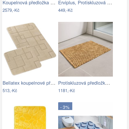
Koupelnová předložka LUXOR
Erviplus, Protiskluzová koupelnová…
2579,-Kč
449,-Kč
Bellatex koupelnové předložky SADA BANY…
Protiskluzová předložka do koupelny,…
513,-Kč
1181,-Kč
- 3%