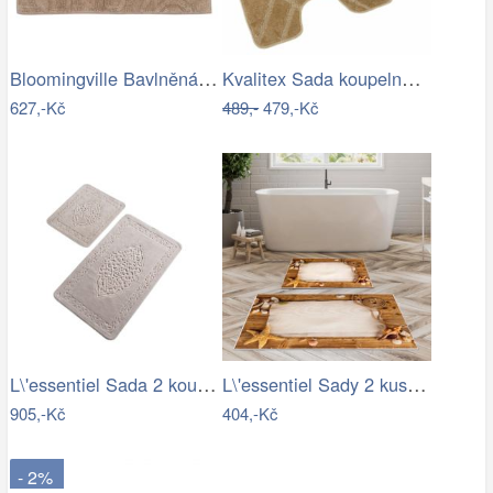
Bloomingville Bavlněná koupelnová…
Kvalitex Sada koupelnových předložek…
627,-Kč
489,-
479,-Kč
L\'essentiel Sada 2 koupelnových…
L\'essentiel Sady 2 kusů koupelnových…
905,-Kč
404,-Kč
- 2%