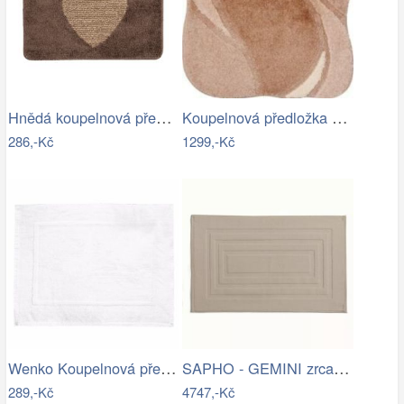
Hnědá koupelnová předložka se srdíčkem …
Koupelnová předložka REGENT
286,-Kč
1299,-Kč
Wenko Koupelnová předložka TERRY…
SAPHO - GEMINI zrcadlo s LED osvětlením…
289,-Kč
4747,-Kč