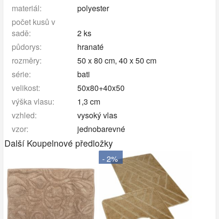
materiál:
polyester
počet kusů v
sadě:
2 ks
půdorys:
hranaté
rozměry:
50 x 80 cm, 40 x 50 cm
série:
bati
velikost:
50x80+40x50
výška vlasu:
1,3 cm
vzhled:
vysoký vlas
vzor:
jednobarevné
Další Koupelnové předložky
- 2%