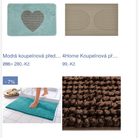
Modrá koupelnová předložka se srdíčkem …
4Home Koupelnová předložka Infinity, 50…
286,-
280,-Kč
99,-Kč
- 7%