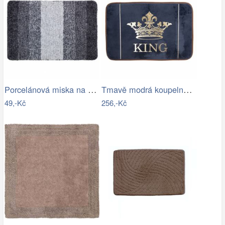
Porcelánová miska na creme brulee TORO…
Tmavě modrá koupelnová předložka King -…
49,-Kč
256,-Kč