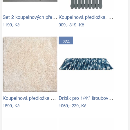
Set 2 koupelnových předložek MERKUR
Koupelnová předložka, 50 x 80 cm, šedá,…
1199,-Kč
909,-
819,-Kč
- 3%
Koupelnová předložka MARLA
Držák pro 1/4\" šroubováky a nástrčné…
1899,-Kč
1069,-
239,-Kč