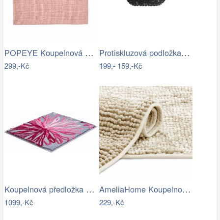
POPEYE Koupelnová předložka 80 x 60 cm …
Protiskluzová podložka do koupelny…
299,-Kč
199,-
159,-Kč
Koupelnová předložka ART
AmeliaHome Koupelnová předložka Bati…
1099,-Kč
229,-Kč