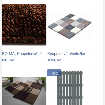
BO-MA, Koupelnová předložka Ella micro…
Koupelnová předložka BONA
697,-Kč
1099,-Kč
- 10%