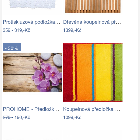
Protiskluzová podložka do sprchy…
Dřevěná koupelnová předložka, akatové…
359,-
319,-Kč
1399,-Kč
- 30%
PROHOME - Předložka koupelnová 45x70cm…
Koupelnová předložka SUMMERTIME
270,-
190,-Kč
1099,-Kč