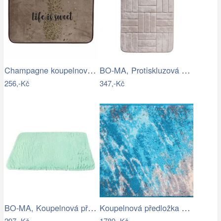
Champagne koupelnová předložka se…
BO-MA, Protiskluzová koupelnová…
256,-Kč
347,-Kč
BO-MA, Koupelnová předložka Rabbit New…
Koupelnová předložka MAGMA
297,-Kč
1789,-Kč