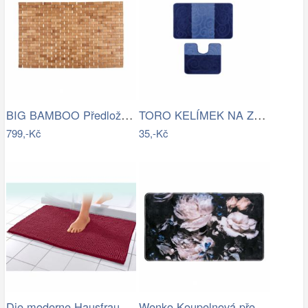
BIG BAMBOO Předložka do koupelny…
TORO KELÍMEK NA ZUBNÍ KARTÁČEK, PLAST
799,-Kč
35,-Kč
Die moderne Hausfrau Koupelnová…
Wenko Koupelnová předložka PEONY s…