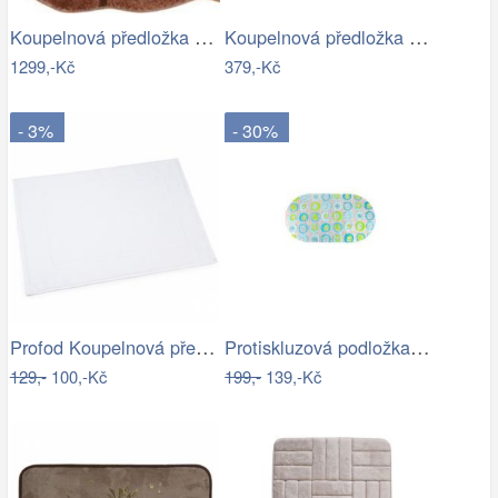
Koupelnová předložka AOSTA
Koupelnová předložka Optima 60x90 cm…
1299,-Kč
379,-Kč
- 3%
- 30%
Profod Koupelnová předložka 2S bílá…
Protiskluzová podložka do koupelny…
129,-
100,-Kč
199,-
139,-Kč