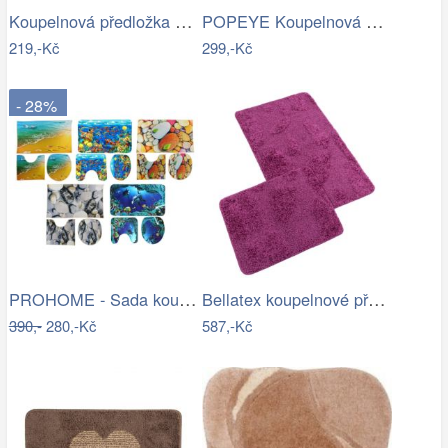
Koupelnová předložka Optima 55x55 cm…
POPEYE Koupelnová předložka 80 x 60 cm …
219,-Kč
299,-Kč
- 28%
PROHOME - Sada koupelnová 3ks různé…
Bellatex koupelnové předložky…
390,-
280,-Kč
587,-Kč