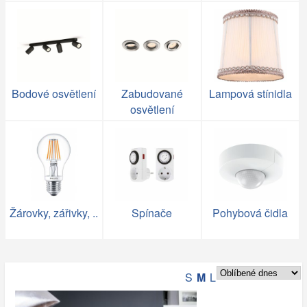
Bodové osvětlení
Zabudované
Lampová stínidla
osvětlení
Žárovky, zářivky, ..
Spínače
Pohybová čidla
S
M
L