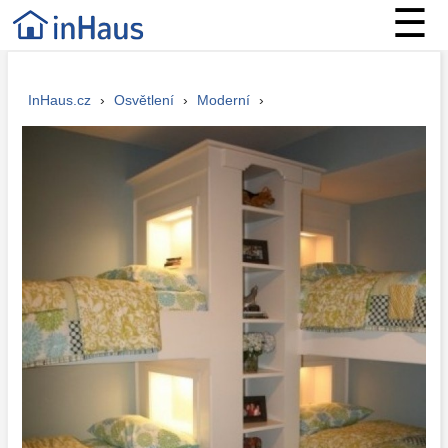
☰
InHaus.cz
›
Osvětlení
›
Moderní
›