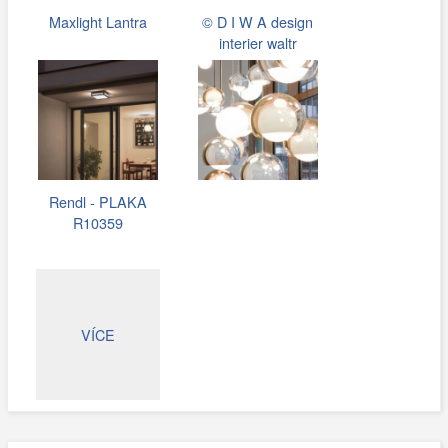
Maxlight Lantra
© D I W A design
interier waltr
Rendl - PLAKA
R10359
VÍCE