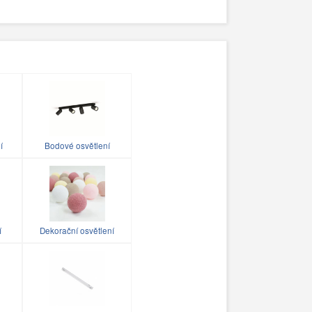
í
Bodové osvětlení
í
Dekorační osvětlení