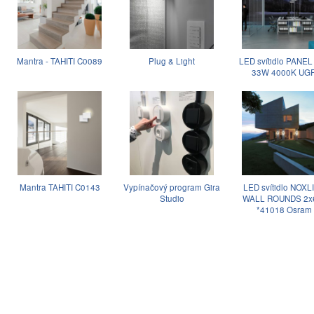
Mantra - TAHITI C0089
Plug & Light
LED svítidlo PANEL
33W 4000K UG
Mantra TAHITI C0143
Vypínačový program Gira
LED svítidlo NOXL
Studio
WALL ROUNDS 2
*41018 Osram