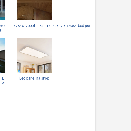
 600
57848_zebetinakat_170428_7l8a2302_bed.jpg
R
ITE
Led panel na strop
x6W