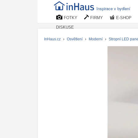
Inspirace v bydlení
FOTKY
FIRMY
E-SHOP
DISKUSE
InHaus.cz
›
Osvětlení
›
Moderní
›
Stropní LED pane