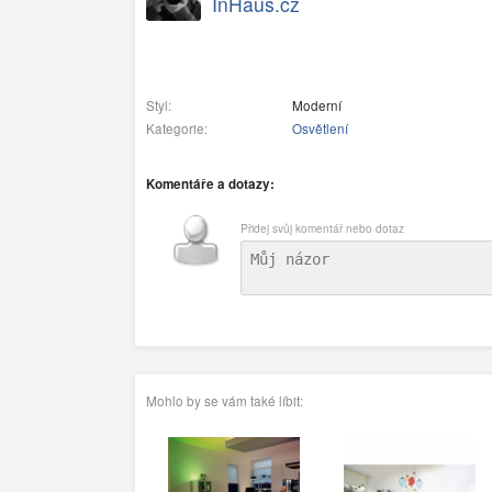
InHaus.cz
Styl:
Moderní
Kategorie:
Osvětlení
Komentáře a dotazy:
Přidej svůj komentář nebo dotaz
Mohlo by se vám také líbit: