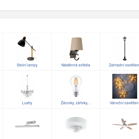
Stolní lampy
Nástěnná svítidla
Zahradní osvětlen
Lustry
Žárovky, zářivky, ..
Vánoční osvětlen