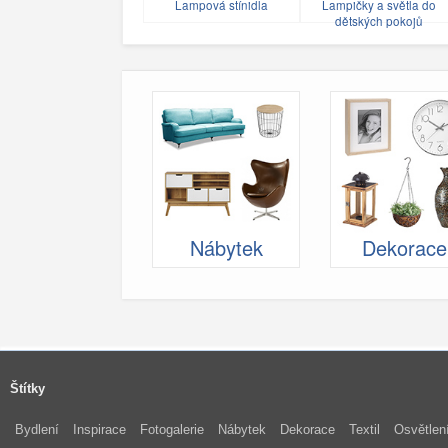
Lampová stínidla
Lampičky a světla do
dětských pokojů
Nábytek
Dekorace
Štítky
Bydlení
Inspirace
Fotogalerie
Nábytek
Dekorace
Textil
Osvětlen