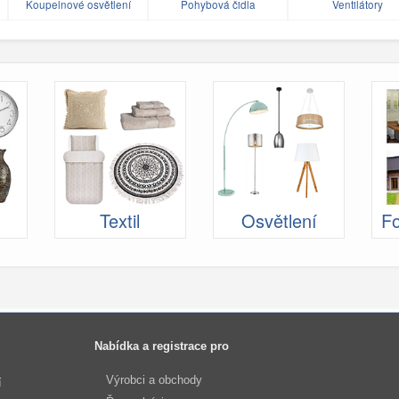
Koupelnové osvětlení
Pohybová čidla
Ventilátory
Textil
Osvětlení
Fo
Nabídka a registrace pro
Výrobci a obchody
í