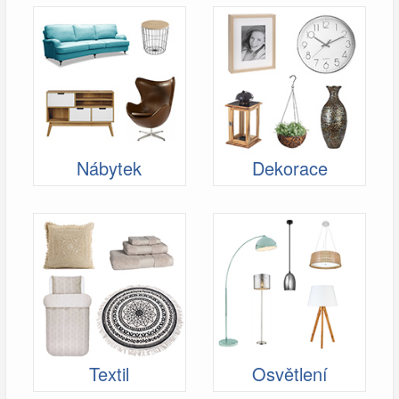
Nábytek
Dekorace
Textil
Osvětlení