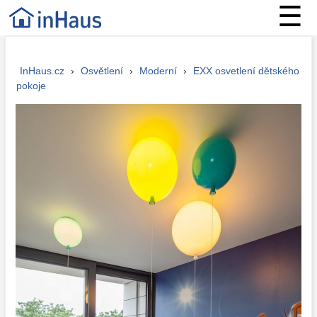
☰
InHaus.cz
›
Osvětlení
›
Moderní
›
EXX osvetlení dětského
pokoje