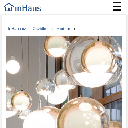
☰
InHaus.cz
›
Osvětlení
›
Moderní
›