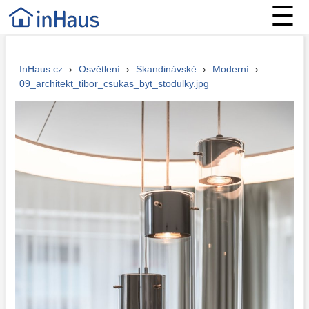
☰
InHaus.cz
›
Osvětlení
›
Skandinávské
›
Moderní
›
09_architekt_tibor_csukas_byt_stodulky.jpg