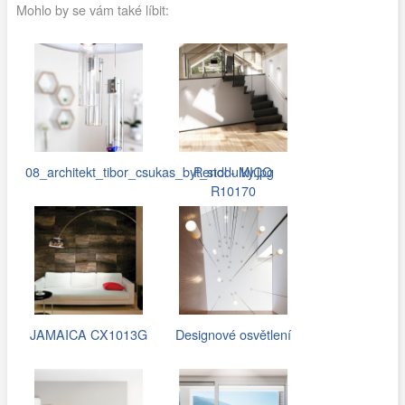
Mohlo by se vám také líbit:
08_architekt_tibor_csukas_byt_stodulky.jpg
Rendl - MICO
R10170
JAMAICA CX1013G
Designové osvětlení