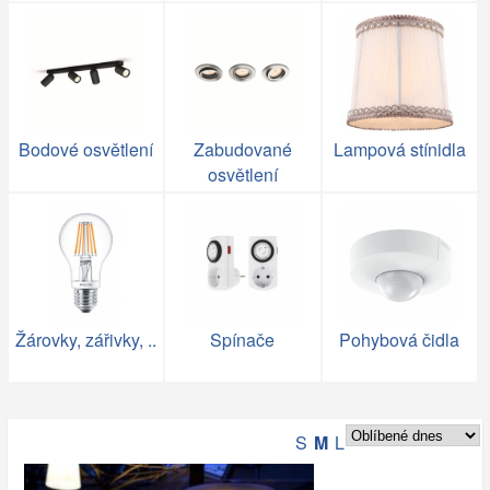
Bodové osvětlení
Zabudované
Lampová stínidla
osvětlení
Žárovky, zářivky, ..
Spínače
Pohybová čidla
S
M
L