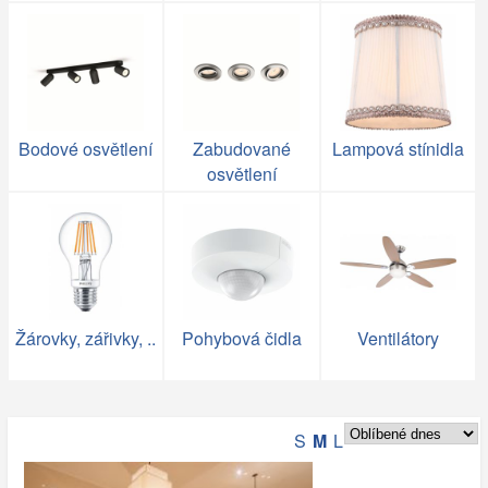
Bodové osvětlení
Zabudované
Lampová stínidla
osvětlení
Žárovky, zářivky, ..
Pohybová čidla
Ventilátory
S
M
L