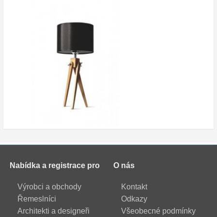
Nabídka a registrace pro
O nás
Výrobci a obchody
Kontakt
Řemeslníci
Odkazy
Architekti a designeři
Všeobecné podmínky