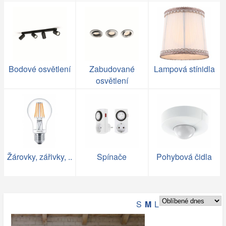
Bodové osvětlení
Zabudované
Lampová stínidla
osvětlení
Žárovky, zářivky, ..
Spínače
Pohybová čidla
S
M
L