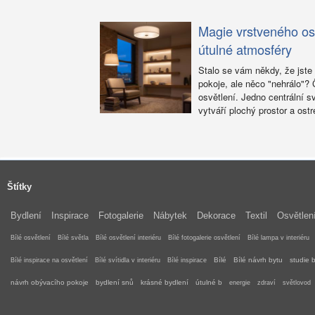
Magie vrstveného osv
útulné atmosféry
Stalo se vám někdy, že jste
pokoje, ale něco "nehrálo"?
osvětlení. Jedno centrální sv
vytváří plochý prostor a ostré
Štítky
Bydlení
Inspirace
Fotogalerie
Nábytek
Dekorace
Textil
Osvětlen
Bílé osvětlení
Bílé světla
Bílé osvětlení interiéru
Bílé fotogalerie osvětlení
Bílé lampa v interiéru
Bílé
Bílé návrh bytu
studie 
Bílé inspirace na osvětlení
Bílé svítidla v interiéru
Bílé inspirace
návrh obývacího pokoje
bydlení snů
krásné bydlení
útulné b
energie
zdraví
světlovod