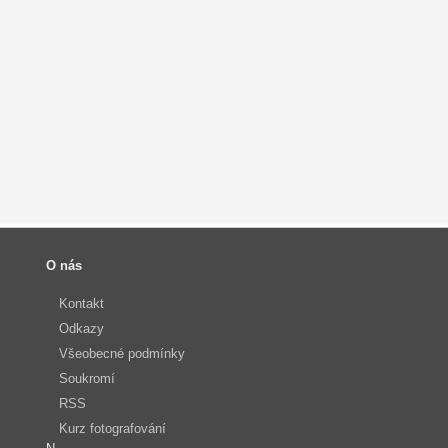
O nás
Kontakt
Odkazy
Všeobecné podmínky
Soukromí
RSS
Kurz fotografování