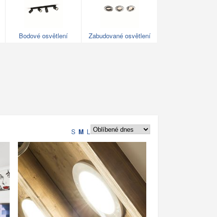
Bodové osvětlení
Zabudované osvětlení
S
M
L