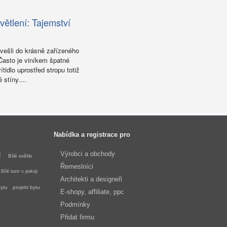
ětlení: Tajemství
 vešli do krásně zařízeného
 Často je viníkem špatné
ítidlo uprostřed stropu totiž
 stíny....
Nabídka a registrace pro
Výrobci a obchody
í
Bílé světlo
Řemeslníci
Bílé lustr v pokoji
Architekti a designeři
bytu
projekt bytu
E-shopy, affiliate, ppc
Podmínky
Přidat firmu