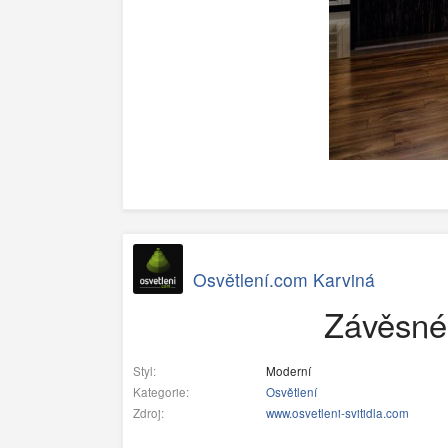
Osvětlení.com Karviná
Závěsné 
Styl:
Moderní
Kategorie:
Osvětlení
Zdroj:
www.osvetleni-svitidla.com