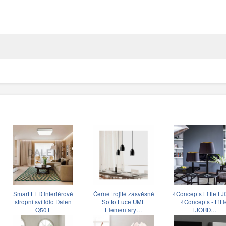
Smart LED interiérové
Černé trojité zásvěsné
4Concepts Little F
stropní svítidlo Dalen
Sotto Luce UME
4Concepts - Littl
Q50T
Elementary…
FJORD…