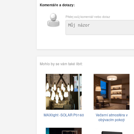
Komentáře a dotazy:
Přidej svůj komentář nebo dotaz
Mohlo by se vám také líbit:
MAXlight -SOLAR P0160
Večerní atmosféra v
obývacím pokoji