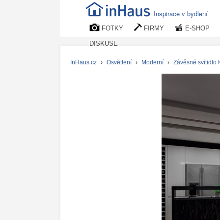
Inspirace v bydlení
FOTKY
FIRMY
E-SHOP
DISKUSE
InHaus.cz
›
Osvětlení
›
Moderní
›
Závěsné svítidlo