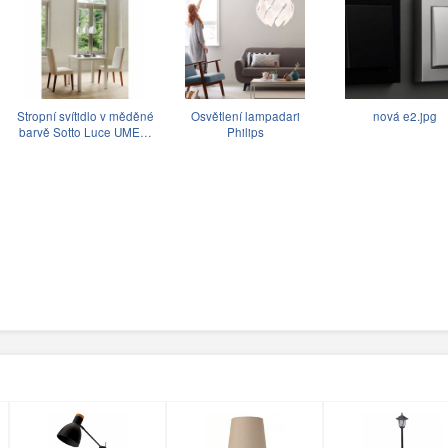
Stropní svítidlo v měděné
Osvětlení lampadari
nová e2.jpg
barvě Sotto Luce UME…
Philips