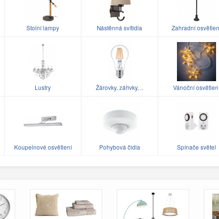
Stolní lampy
Nástěnná svítidla
Zahradní osvětlen
Lustry
Žárovky, zářivky, ..
Vánoční osvětlen
Koupelnové osvětlení
Pohybová čidla
Spínače světel