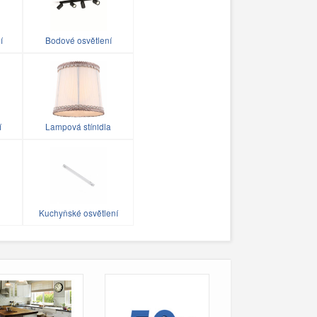
í
Bodové osvětlení
í
Lampová stínidla
Kuchyňské osvětlení