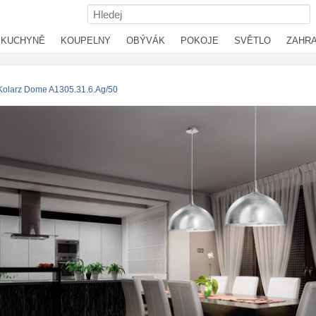
KUCHYNĚ
KOUPELNY
OBÝVÁK
POKOJE
SVĚTLO
ZAHR
 Kolarz Dome A1305.31.6.Ag/50