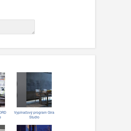
JORD
Vypínačový program Gira
e
Studio