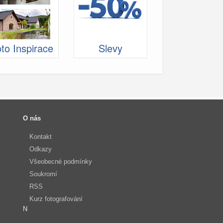
to Inspirace
Slevy
O nás
Kontakt
Odkazy
Všeobecné podmínky
Soukromí
RSS
Kurz fotografování
N