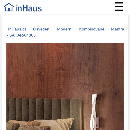
☰
InHaus.cz
›
Osvětlení
›
Moderní
›
Kombinované
›
Mantra
- SÁHARA 4863