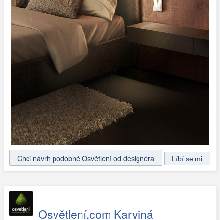
Chci návrh podobné Osvětlení od designéra
Osvětlení.com Karviná