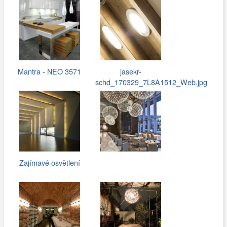
barvami…
Mantra - NEO 3571
jasekr-
schd_170329_7L8A1512_Web.jpg
Zajímavé osvětlení