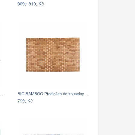
909,-
819,-Kč
é…
BIG BAMBOO Předložka do koupelny…
799,-Kč