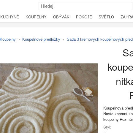
KUCHYNĚ
KOUPELNY
OBÝVÁK
POKOJE
SVĚTLO
ZAHR
Koupelny
›
Koupelnové předložky
›
Sada 3 krémových koupelnových předl
Sa
koupe
nitk
Koupelnová předl
Navíc zabraní zb
koupelny.Rozměr
Styl: