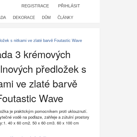
REGISTRACE
PŘIHLÁSIT
ADA
DEKORACE
DŮM
ČLÁNKY
ožek s nitkami ve zlaté barvě Foutastic Wave
da 3 krémových
lnových předložek s
ami ve zlaté barvě
Foutastic Wave
ožka je praktickým pomocníkem proti uklouznutí.
ytečné vodě na podlaze, zahřeje a zútulní prostory
y:1. 40 x 60 cm2. 50 x 60 cm3. 60 x 100 cm