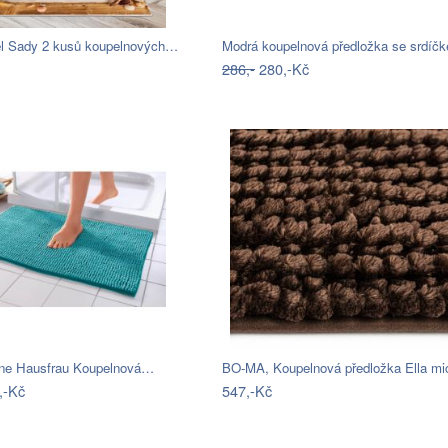
iel Sady 2 kusů koupelnových…
286,-
280,-Kč
ne Hausfrau Koupelnová…
,-Kč
547,-Kč