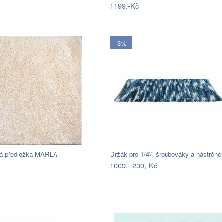
1199,-Kč
- 3%
á předložka MARLA
Držák pro 1/4\" šroubováky a nástrčn
1069,-
239,-Kč