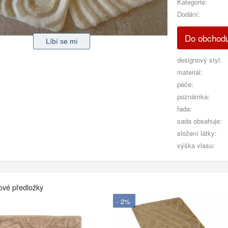
Kategorie:
Dodání:
Do obchod
designový styl:
materiál:
péče:
poznámka:
řada:
sada obsahuje:
složení látky:
výška vlasu:
ové předložky
- 2%