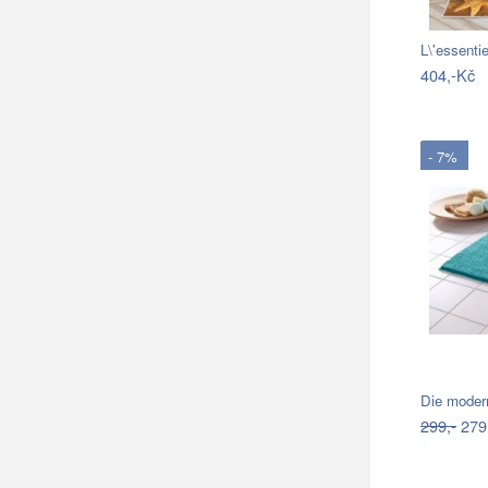
L\'essent
404,-Kč
- 7%
Die moder
299,-
279