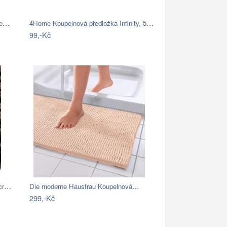
Modrá koupelnová předložka se srdíčkem …
4Home Koupelnová předložka Infinity, 50…
99,-Kč
BO-MA, Koupelnová předložka Ella micro…
Die moderne Hausfrau Koupelnová…
299,-Kč