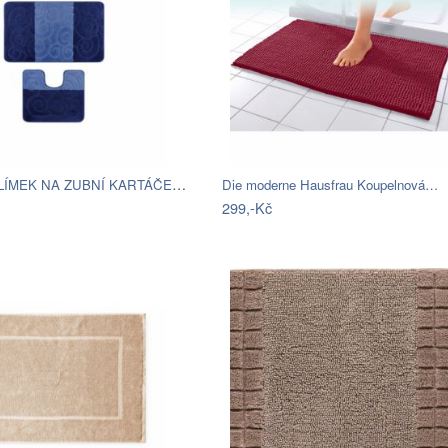
TORO KELÍMEK NA ZUBNÍ KARTÁČEK, PLAST
Die moderne Hausfrau Koupelnová…
299,-Kč