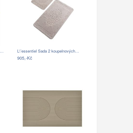
k…
L\'essentiel Sada 2 koupelnových…
905,-Kč