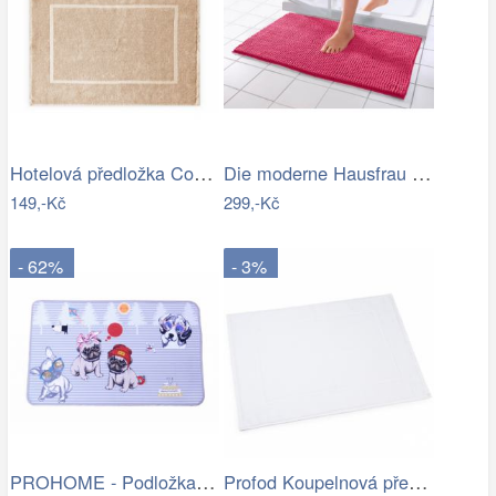
Hotelová předložka Comfort krémová 750g…
Die moderne Hausfrau Koupelnová…
149,-Kč
299,-Kč
- 62%
- 3%
PROHOME - Podložka 80x50cm Pes
Profod Koupelnová předložka 2S bílá…