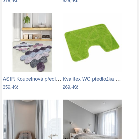
379,-Kč
529,-Kč
ASIR Koupelnová předložka CIRCLE…
Kvalitex WC předložka Elipsy zelená, 60…
359,-Kč
269,-Kč