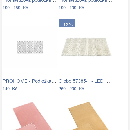
199,-
159,-Kč
199,-
139,-Kč
- 12%
PROHOME - Podložka do vany 66x35cm
Globo 57385-1 - LED Nástěnné bodové…
140,-Kč
260,-
230,-Kč