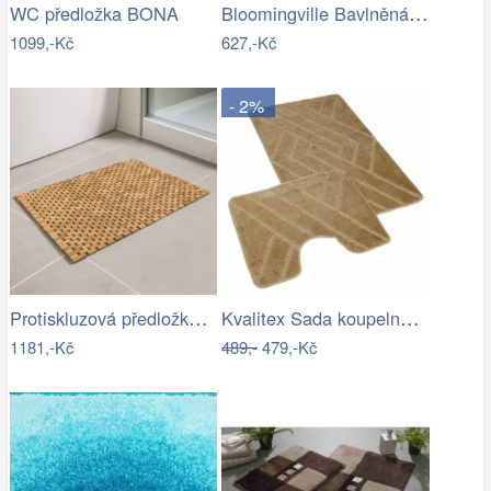
Bloomingville Bavlněná koupelnová…
WC předložka BONA
1099,-Kč
627,-Kč
- 2%
Protiskluzová předložka do koupelny,…
Kvalitex Sada koupelnových předložek…
1181,-Kč
489,-
479,-Kč