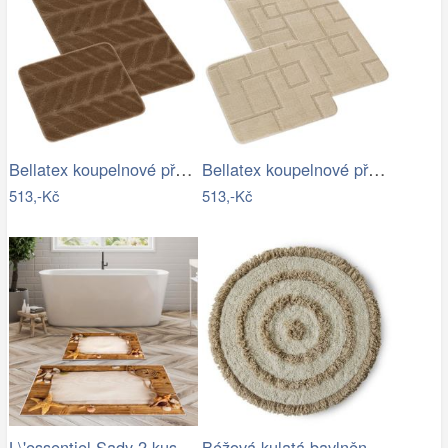
Bellatex koupelnové předložky SADA BANY…
Bellatex koupelnové předložky SADA BANY…
513,-Kč
513,-Kč
L\'essentiel Sady 2 kusů koupelnových…
Béžová kulatá bavlněná koupelnová…