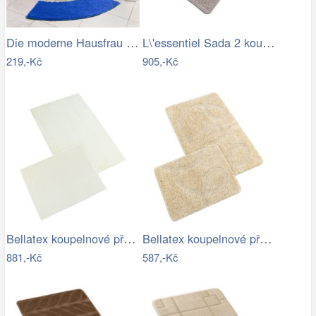
Die moderne Hausfrau Protiskluzová…
L\'essentiel Sada 2 koupelnových…
219,-Kč
905,-Kč
Bellatex koupelnové předložky BANYGOLD…
Bellatex koupelnové předložky…
881,-Kč
587,-Kč