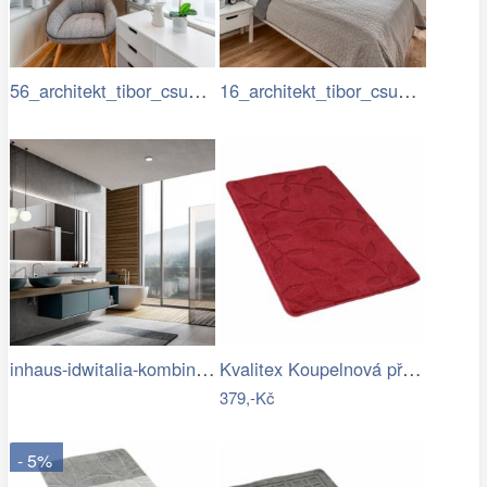
56_architekt_tibor_csukas_byty_Luka.jpg
16_architekt_tibor_csukas_byty_Luka.jpg
inhaus-idwitalia-kombinace-barev3.jpg
Kvalitex Koupelnová předložka Listy…
379,-Kč
- 5%