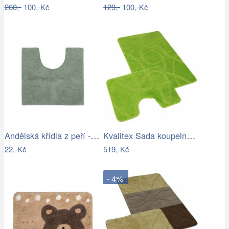
260,-
100,-Kč
129,-
100,-Kč
Andělská křídla z peří - zápich, bílá,…
Kvalitex Sada koupelnových předložek…
22,-Kč
519,-Kč
- 4%