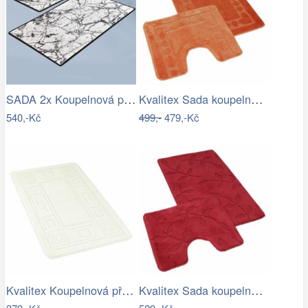
SADA 2x Koupelnová předložka MARBLE 60…
Kvalitex Sada koupelnových předložek…
540,-Kč
499,-
479,-Kč
Kvalitex Koupelnová předložka Ornament…
Kvalitex Sada koupelnových předložek…