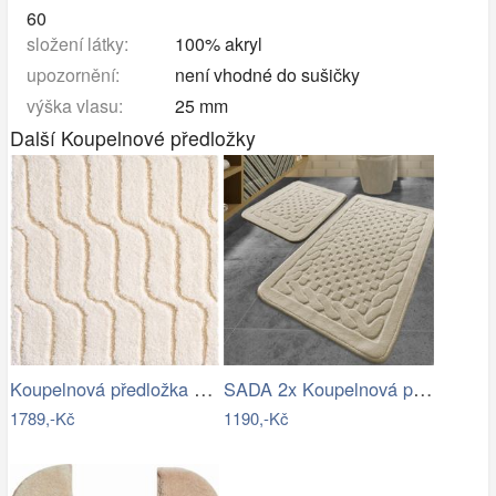
60
složení látky:
100% akryl
upozornění:
není vhodné do sušičky
výška vlasu:
25 mm
Další Koupelnové předložky
Koupelnová předložka VOGUE
SADA 2x Koupelnová předložka BAMBI 60…
1789,-Kč
1190,-Kč