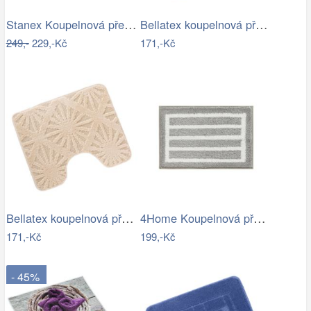
Stanex Koupelnová předložka Mexico…
Bellatex koupelnová předložka BANY…
249,-
229,-Kč
171,-Kč
Bellatex koupelnová předložka BANY…
4Home Koupelnová předložka Grate, 40 x…
171,-Kč
199,-Kč
- 45%