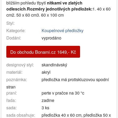
bližším pohledu třpytí
nitkami ve zlatých
odlescích
.
Rozměry jednotlivých předložek:
1. 40 x 60
cm2. 50 x 60 cm3. 60 x 100 cm
Styl:
Kategorie:
Koupelnové předložky
Dodání:
vyprodáno
Do obchodu Bonami.cz
1649
,-
Kč
designový styl:
skandinávský
materiál:
akryl
poznámka:
předložka má protiskluzovou spodní
stran
praní:
perte v pračce na 30 °c
řada:
zadine
sada:
3 ks
sada obsahuje:
předložka 40 x 60 cm, předložka 50 x