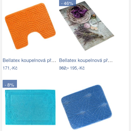
- 46%
Bellatex koupelnová předložka BANY…
Bellatex koupelnová předložka 3D tisk…
171,-Kč
362,-
195,-Kč
- 8%