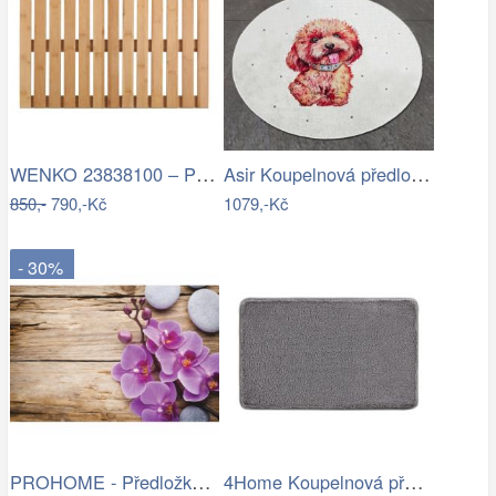
WENKO 23838100 – Předložka 40x60 cm…
Asir Koupelnová předložka Terrier, Ø…
850,-
790,-Kč
1079,-Kč
- 30%
PROHOME - Předložka koupelnová 45x70cm…
4Home Koupelnová předložka Comfort, 40…