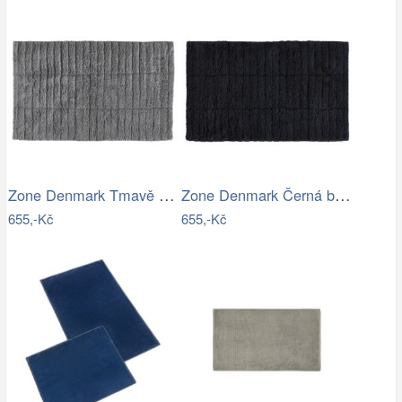
Zone Denmark Tmavě šedá bavlněná…
Zone Denmark Černá bavlněná koupelnová…
655,-Kč
655,-Kč