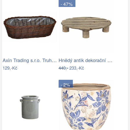
- 47%
Axin Trading s.r.o. Truhlík vrbový…
Hnědý antik dekorační stolek na květiny…
129,-Kč
440,-
233,-Kč
- 2%