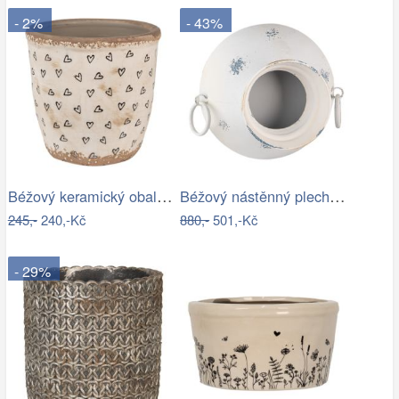
- 2%
- 43%
Béžový keramický obal na květináč se…
Béžový nástěnný plechový květináč Fun…
245,-
240,-Kč
880,-
501,-Kč
- 29%