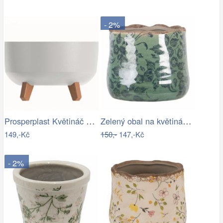
- 2%
Prosperplast Květináč Gracyeen bílý,…
Zelený obal na květináč s květy a…
149,-Kč
150,-
147,-Kč
- 2%