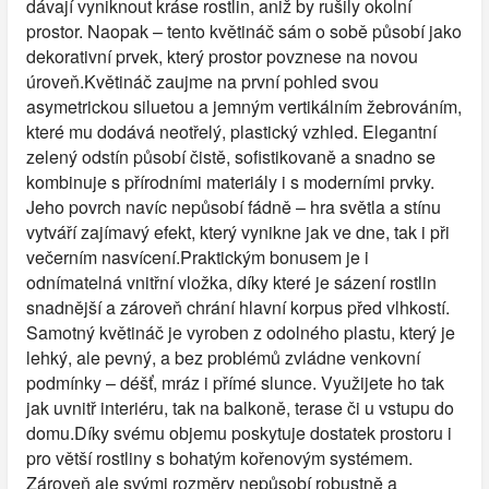
dávají vyniknout kráse rostlin, aniž by rušily okolní
prostor. Naopak – tento květináč sám o sobě působí jako
dekorativní prvek, který prostor povznese na novou
úroveň.Květináč zaujme na první pohled svou
asymetrickou siluetou a jemným vertikálním žebrováním,
které mu dodává neotřelý, plastický vzhled. Elegantní
zelený odstín působí čistě, sofistikovaně a snadno se
kombinuje s přírodními materiály i s moderními prvky.
Jeho povrch navíc nepůsobí fádně – hra světla a stínu
vytváří zajímavý efekt, který vynikne jak ve dne, tak i při
večerním nasvícení.Praktickým bonusem je i
odnímatelná vnitřní vložka, díky které je sázení rostlin
snadnější a zároveň chrání hlavní korpus před vlhkostí.
Samotný květináč je vyroben z odolného plastu, který je
lehký, ale pevný, a bez problémů zvládne venkovní
podmínky – déšť, mráz i přímé slunce. Využijete ho tak
jak uvnitř interiéru, tak na balkoně, terase či u vstupu do
domu.Díky svému objemu poskytuje dostatek prostoru i
pro větší rostliny s bohatým kořenovým systémem.
Zároveň ale svými rozměry nepůsobí robustně a