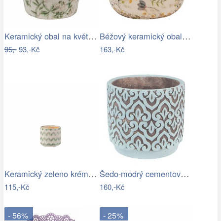
Keramický obal na květináč se zelenými…
Béžový keramický obal na květináč se…
95,-
93,-Kč
163,-Kč
Keramický zeleno krémový květináč se…
Šedo-modrý cementový obal na květináč s…
115,-Kč
160,-Kč
- 56%
- 25%