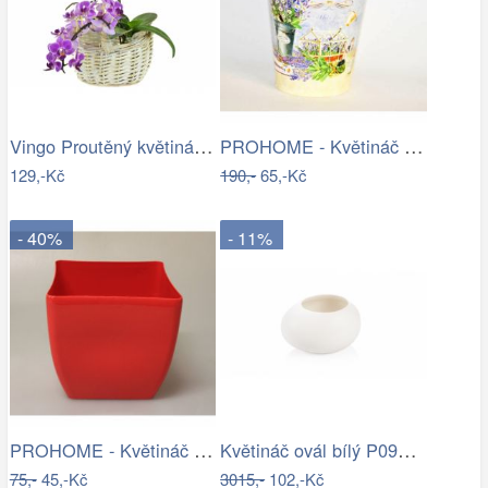
Vingo Proutěný květináč košíček s…
PROHOME - Květináč kulatý vysoký…
129,-Kč
190,-
65,-Kč
- 40%
- 11%
PROHOME - Květináč COUBI 19 hranatý…
Květináč ovál bílý P0990/2
75,-
45,-Kč
3015,-
102,-Kč