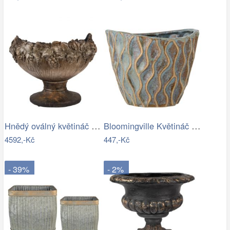
Hnědý oválný květináč na noze zdobený…
Bloomingville Květináč Feren Ø 12 cm
4592,-Kč
447,-Kč
- 39%
- 2%