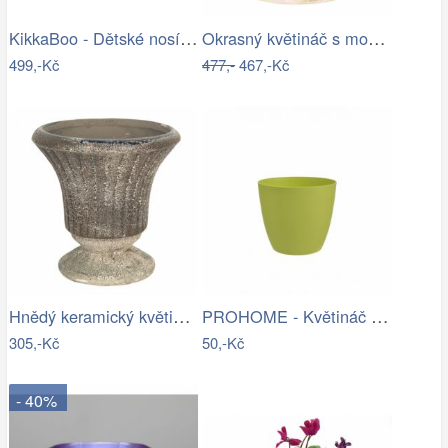
KikkaBoo - Dětské nosítko MYRA MESH…
Okrasný květináč s modrými květy - Ø 18…
499,-Kč
477,-
467,-Kč
Hnědý keramický květináč s patinou v…
PROHOME - Květináč dekorační ELLA 15cm…
305,-Kč
50,-Kč
- 40%