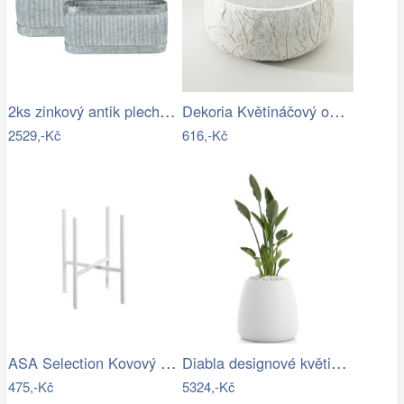
2ks zinkový antik plechový oválný…
Dekoria Květináčový obal Leaf I…
2529,-Kč
616,-Kč
ASA Selection Kovový stojan na květináč…
Diabla designové květináče Gobi 1
475,-Kč
5324,-Kč