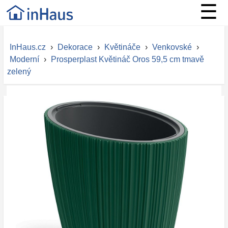
☰
InHaus.cz
›
Dekorace
›
Květináče
›
Venkovské
›
Moderní
›
Prosperplast Květináč Oros 59,5 cm tmavě
zelený