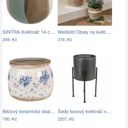
SINTRA Květináč 14 cm - šedá
Weltbild Obaly na květináče z mořské…
249,-Kč
319,-Kč
Béžový keramický obal na květináč s…
Šedý kovový květináč ve stojanu Oteks -…
190,-Kč
2207,-Kč