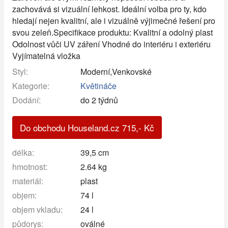
zachovává si vizuální lehkost. Ideální volba pro ty, kdo
hledají nejen kvalitní, ale i vizuálně výjimečné řešení pro
svou zeleň.Specifikace produktu: Kvalitní a odolný plast
Odolnost vůči UV záření Vhodné do interiéru i exteriéru
Vyjímatelná vložka
Styl:
Moderní,Venkovské
Kategorie:
Květináče
Dodání:
do 2 týdnů
Do obchodu Houseland.cz
715
,-
Kč
délka:
39,5 cm
hmotnost:
2.64 kg
materiál:
plast
objem:
74 l
objem vkladu:
24 l
půdorys:
oválné