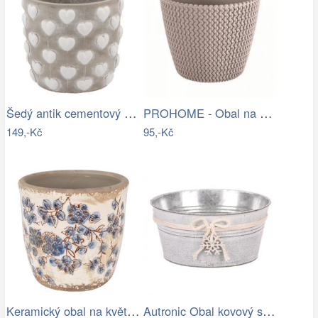
Šedý antik cementový obal na květináč…
PROHOME - Obal na květináč SPLOFY 16cm…
149,-Kč
95,-Kč
Keramický obal na květináč s modrými…
Autronic Obal kovový s dřevěnou vločkou…