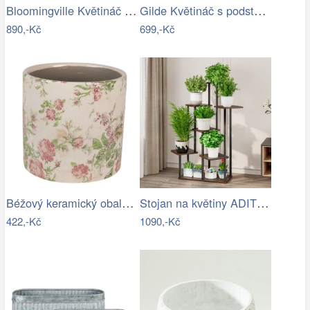
Bloomingville Květináč Dua Ø 19 cm
Gilde Květináč s podstavcem, zlatý
890,-Kč
699,-Kč
Béžový keramický obal na květináč s…
Stojan na květiny ADITE TYP 2 Tempo…
422,-Kč
1090,-Kč