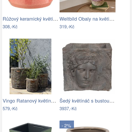
Růžový keramický květináč J-line Asol…
Weltbild Obaly na květináče z mořské…
308,-Kč
319,-Kč
Vingo Ratanový květináč - kulatý…
Šedý květináč s bustou v antickém stylu…
579,-Kč
3937,-Kč
- 2%