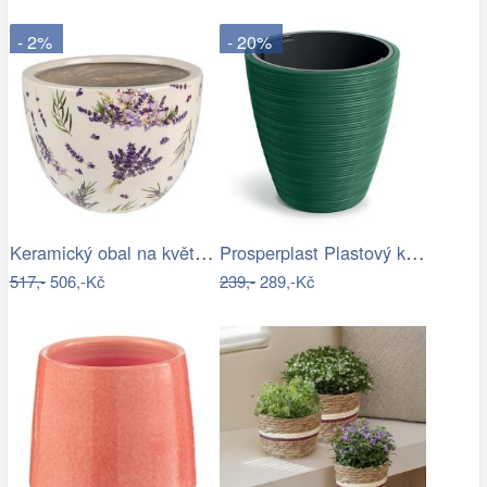
- 2%
- 20%
Keramický obal na květináč s levandulí…
Prosperplast Plastový květináč Venas…
517,-
506,-Kč
239,-
289,-Kč