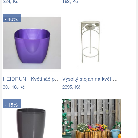
224,-Kč
163,-Kč
- 40%
HEIDRUN - Květináč plast 13x13cm různé…
Vysoký stojan na květiny provence - SD
30,-
18,-Kč
2395,-Kč
- 15%