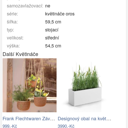
samozavlažovací:
ne
série:
květináče oros
šířka:
59,5 cm
typ:
stojací
velikost:
střední
výška:
54,5 cm
Další Květináče
Frank Flechtwaren Závěsné obaly na…
Designový obal na květináče LONG SLIM…
999,-Kč
3990,-Kč