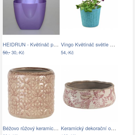
HEIDRUN - Květináč plast 16x16cm různé…
Vingo Květináč světle modrý s…
50,-
30,-Kč
54,-Kč
Béžovo růžový keramický květináč se…
Keramický dekorační obal na květináč s…