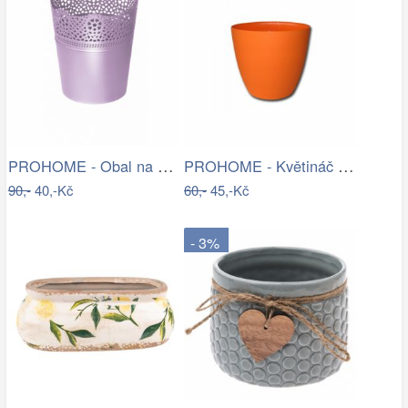
PROHOME - Obal na květináč LACE 18cm
PROHOME - Květináč dekorační ELLA 21cm…
90,-
40,-Kč
60,-
45,-Kč
- 3%