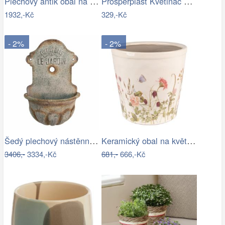
Plechový antik obal na květináč/ lavór…
Prosperplast Květináč GRACIE II antracit
1932,-Kč
329,-Kč
- 2%
- 2%
Šedý plechový nástěnný květináč ve…
Keramický obal na květináč s lučními…
3406,-
3334,-Kč
681,-
666,-Kč