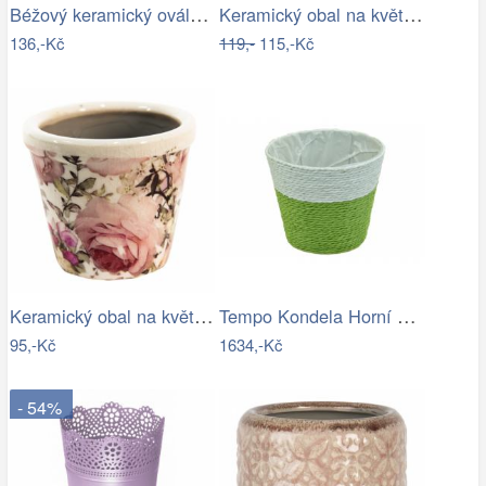
Béžový keramický oválný obal na…
Keramický obal na květináč Heart, šedá,…
136,-Kč
119,-
115,-Kč
Keramický obal na květináč s růžemi…
Tempo Kondela Horní skříňka JULIA TYP 2…
95,-Kč
1634,-Kč
- 54%