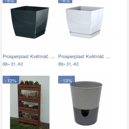
- 6%
- 6%
Prosperplast Květináč Coubi Square s…
Prosperplast Květináč Coubi Square s…
33,-
31,-Kč
33,-
31,-Kč
- 12%
- 13%