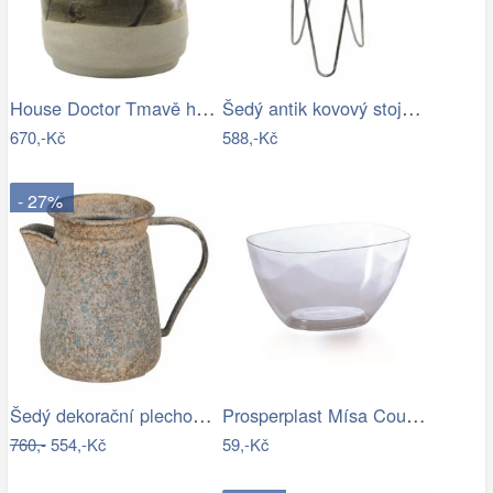
House Doctor Tmavě hnědý kameninový…
Šedý antik kovový stojan na květiny - Ø…
670,-Kč
588,-Kč
- 27%
Šedý dekorační plechový džbánek s…
Prosperplast Mísa Coubi Orchidea…
760,-
554,-Kč
59,-Kč