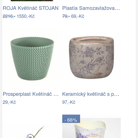
Plastia Samozavlažovací květináč…
ROJA Květináč STOJAN
2216,-
1550,-Kč
79,-
69,-Kč
Prosperplast Květináč Splofy šalvěj,…
Keramický květináč s popraskáním Melun …
29,-Kč
97,-Kč
- 66%