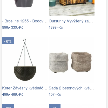
- Brosline 1255 - Bodové svítidlo POINT…
Outsunny Vyvýšený záhon z jedlového…
390,-
330,-Kč
1399,-Kč
- 6%
Keter Závěsný květináč Sphere antracit,…
Sada 2 betonových květináčů Ciment – 8*…
499,-
469,-Kč
107,-Kč