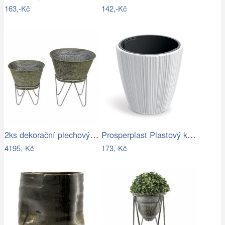
163,-Kč
142,-Kč
2ks dekorační plechový antik obal na…
Prosperplast Plastový květináč OROS…
4195,-Kč
173,-Kč