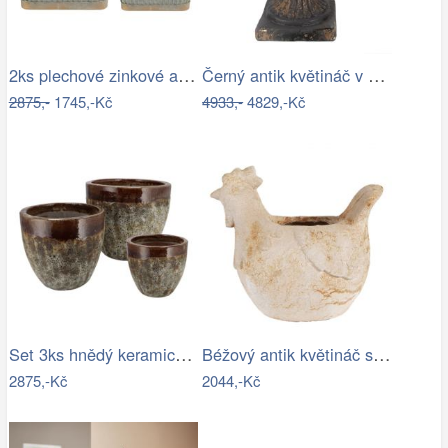
2ks plechové zinkové antik obaly na…
Černý antik květináč v barokním stylu…
2875,-
1745,-Kč
4933,-
4829,-Kč
Set 3ks hnědý keramický květináč…
Béžový antik květináč slepička Farm…
2875,-Kč
2044,-Kč