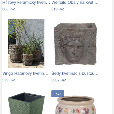
Růžový keramický květináč J-line Asol…
Weltbild Obaly na květináče z mořské…
308,-Kč
319,-Kč
Vingo Ratanový květináč - kulatý…
Šedý květináč s bustou v antickém stylu…
579,-Kč
3937,-Kč
- 2%