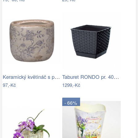
Keramický květináč s popraskáním Melun …
Taburet RONDO pr. 40 cm béžová…
97,-Kč
1299,-Kč
- 66%