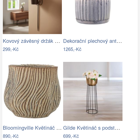
Kovový závěsný držák na květináč
Dekorační plechový antik obal na…
299,-Kč
1265,-Kč
Bloomingville Květináč Dua Ø 19 cm
Gilde Květináč s podstavcem, zlatý
890,-Kč
699,-Kč