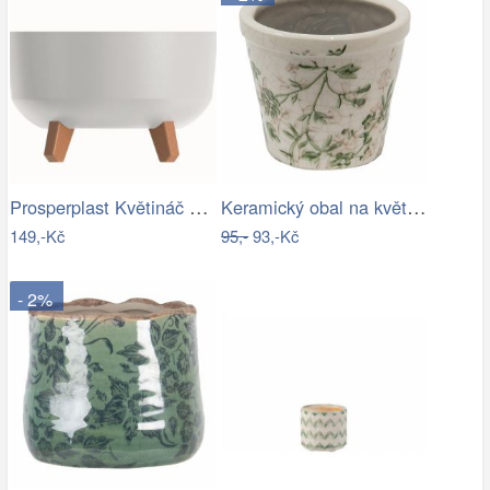
Prosperplast Květináč Gracyeen bílý,…
Keramický obal na květináč se zelenými…
149,-Kč
95,-
93,-Kč
- 2%