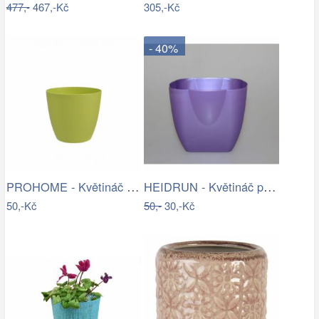
477,-
467,-Kč
305,-Kč
- 40%
PROHOME - Květináč dekorační ELLA 15cm…
HEIDRUN - Květináč plast 16x16cm různé…
50,-Kč
50,-
30,-Kč