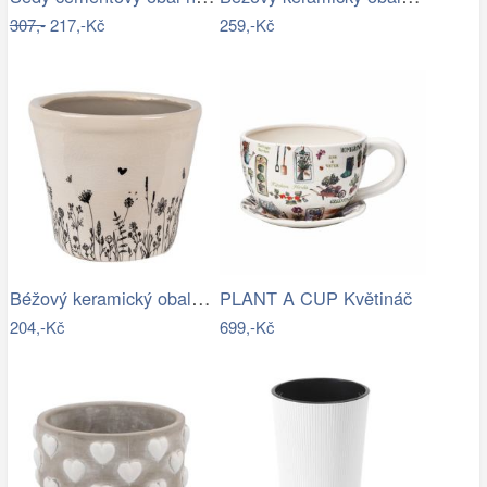
307,-
217,-Kč
259,-Kč
Béžový keramický obal na květináč s…
PLANT A CUP Květináč
204,-Kč
699,-Kč