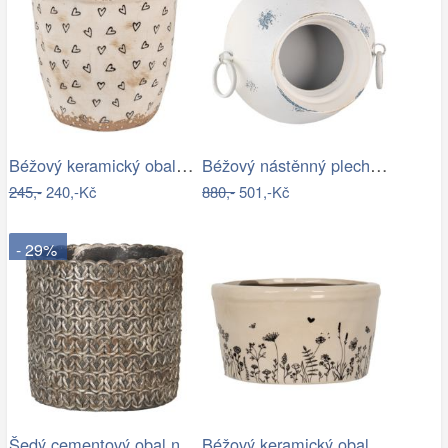
Béžový keramický obal na květináč se…
Béžový nástěnný plechový květináč Fun…
245,-
240,-Kč
880,-
501,-Kč
- 29%
Šedý cementový obal na květináč s…
Béžový keramický obal na květináč s…