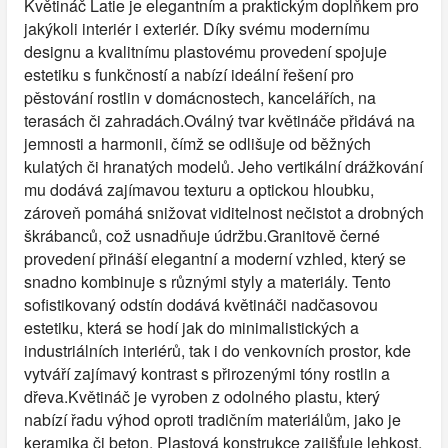
Květináč Latie je elegantním a praktickým doplňkem pro
jakýkoli interiér i exteriér. Díky svému modernímu
designu a kvalitnímu plastovému provedení spojuje
estetiku s funkčností a nabízí ideální řešení pro
pěstování rostlin v domácnostech, kancelářích, na
terasách či zahradách.Oválný tvar květináče přidává na
jemnosti a harmonii, čímž se odlišuje od běžných
kulatých či hranatých modelů. Jeho vertikální drážkování
mu dodává zajímavou texturu a optickou hloubku,
zároveň pomáhá snižovat viditelnost nečistot a drobných
škrábanců, což usnadňuje údržbu.Granitově černé
provedení přináší elegantní a moderní vzhled, který se
snadno kombinuje s různými styly a materiály. Tento
sofistikovaný odstín dodává květináči nadčasovou
estetiku, která se hodí jak do minimalistických a
industriálních interiérů, tak i do venkovních prostor, kde
vytváří zajímavý kontrast s přirozenými tóny rostlin a
dřeva.Květináč je vyroben z odolného plastu, který
nabízí řadu výhod oproti tradičním materiálům, jako je
keramika či beton. Plastová konstrukce zajišťuje lehkost,