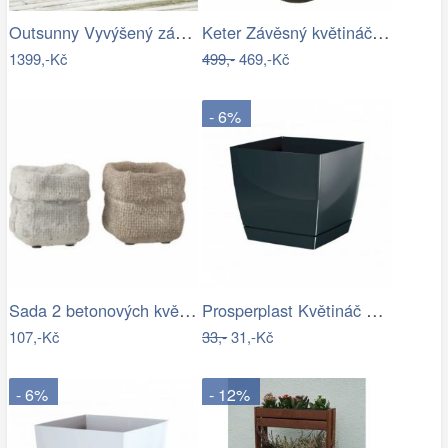
Outsunny Vyvýšený záhon z jedlového…
Keter Závěsný květináč Sphere antracit,…
1399,-Kč
499,-
469,-Kč
- 6%
Sada 2 betonových květináčů Ciment – 8*…
Prosperplast Květináč Coubi Square s…
107,-Kč
33,-
31,-Kč
- 6%
- 12%