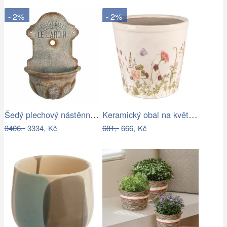
- 2%
- 2%
Šedý plechový nástěnný květináč ve…
Keramický obal na květináč s lučními…
3406,-
3334,-Kč
681,-
666,-Kč