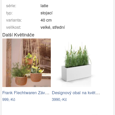
série:
latie
typ:
stojací
varianta:
40 cm
velikost:
velké, střední
Další Květináče
Frank Flechtwaren Závěsné obaly na…
Designový obal na květináče LONG SLIM…
999,-Kč
3990,-Kč