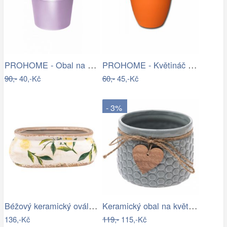
PROHOME - Obal na květináč LACE 18cm
PROHOME - Květináč dekorační ELLA 21cm…
90,-
40,-Kč
60,-
45,-Kč
- 3%
Béžový keramický oválný obal na…
Keramický obal na květináč Heart, šedá,…
136,-Kč
119,-
115,-Kč