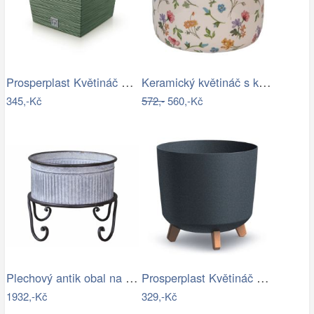
Prosperplast Květináč FUSU V zelený,…
Keramický květináč s květinami…
345,-Kč
572,-
560,-Kč
Plechový antik obal na květináč/ lavór…
Prosperplast Květináč GRACIE II antracit
1932,-Kč
329,-Kč