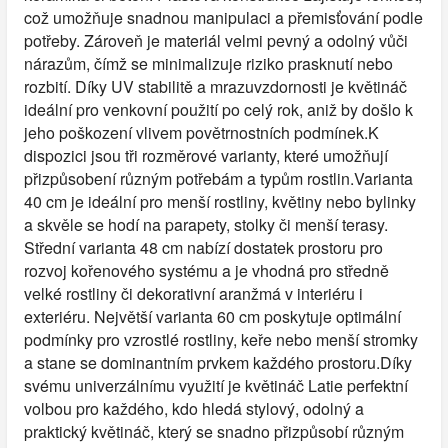
což umožňuje snadnou manipulaci a přemisťování podle
potřeby. Zároveň je materiál velmi pevný a odolný vůči
nárazům, čímž se minimalizuje riziko prasknutí nebo
rozbití. Díky UV stabilitě a mrazuvzdornosti je květináč
ideální pro venkovní použití po celý rok, aniž by došlo k
jeho poškození vlivem povětrnostních podmínek.K
dispozici jsou tři rozměrové varianty, které umožňují
přizpůsobení různým potřebám a typům rostlin.Varianta
40 cm je ideální pro menší rostliny, květiny nebo bylinky
a skvěle se hodí na parapety, stolky či menší terasy.
Střední varianta 48 cm nabízí dostatek prostoru pro
rozvoj kořenového systému a je vhodná pro středně
velké rostliny či dekorativní aranžmá v interiéru i
exteriéru. Největší varianta 60 cm poskytuje optimální
podmínky pro vzrostlé rostliny, keře nebo menší stromky
a stane se dominantním prvkem každého prostoru.Díky
svému univerzálnímu využití je květináč Latie perfektní
volbou pro každého, kdo hledá stylový, odolný a
praktický květináč, který se snadno přizpůsobí různým