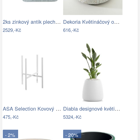
2ks zinkový antik plechový oválný…
Dekoria Květináčový obal Leaf I…
2529,-Kč
616,-Kč
ASA Selection Kovový stojan na květináč…
Diabla designové květináče Gobi 1
475,-Kč
5324,-Kč
- 2%
- 20%