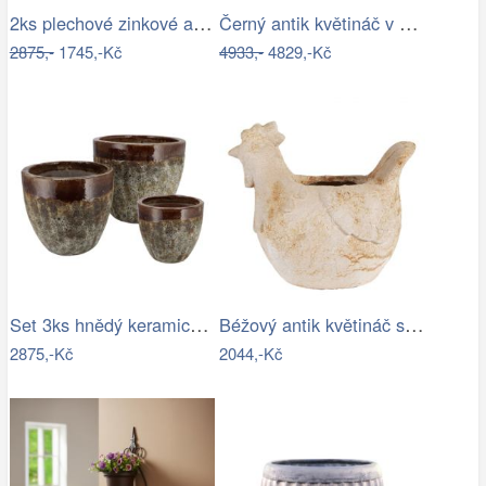
2ks plechové zinkové antik obaly na…
Černý antik květináč v barokním stylu…
2875,-
1745,-Kč
4933,-
4829,-Kč
Set 3ks hnědý keramický květináč…
Béžový antik květináč slepička Farm…
2875,-Kč
2044,-Kč