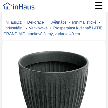
☰
InHaus.cz
›
Dekorace
›
Květináče
›
Minimalistické
›
Industriální
›
Venkovské
›
Prosperplast Květináč LATIE
GRAND MID granitově černý, varianta 40 cm