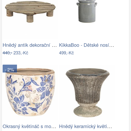
Hnědý antik dekorační stolek na květiny…
KikkaBoo - Dětské nosítko MYRA MESH…
440,-
233,-Kč
499,-Kč
- 2%
Okrasný květináč s modrými květy - Ø 18…
Hnědý keramický květináč s patinou v…