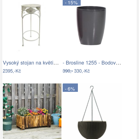
- 15%
Vysoký stojan na květiny provence - SD
- Brosline 1255 - Bodové svítidlo POINT…
2395,-Kč
390,-
330,-Kč
- 6%