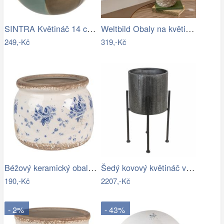
SINTRA Květináč 14 cm - šedá
Weltbild Obaly na květináče z mořské…
249,-Kč
319,-Kč
Béžový keramický obal na květináč s…
Šedý kovový květináč ve stojanu Oteks -…
190,-Kč
2207,-Kč
- 2%
- 43%