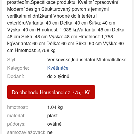
prostředím.Specifikace produktu: Kvalitní zpracování
Moderní design Strukturovaný povrch s jemnými
vertikálními drážkami Vhodné do interiéru i
exteriéruVarianta: 40 cm Délka: 40 cm Šířka: 40 cm
Výška: 40 cm Hmotnost: 1,038 kgVarianta: 48 cm Délka:
48 cm Šířka: 48 cm Výška: 48 cm Hmotnost: 1,758
kgVarianta: 60 cm Délka: 60 cm Šířka: 60 cm Výška: 60
cm Hmotnost: 2,758 kg
Styl:
Venkovské,Industriální,Minimalistické
Kategorie:
Květináče
Dodání:
do 2 týdnů
Do obchodu Houseland.cz
775
,-
Kč
hmotnost:
1.04 kg
materiál:
plast
půdorys:
oválné
samozavlažovací:
ne