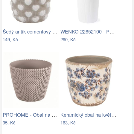
Šedý antik cementový obal na květináč…
WENKO 22652100 - Pohárek CORDOBA 6,5x12…
149,-Kč
290,-Kč
PROHOME - Obal na květináč SPLOFY 16cm…
Keramický obal na květináč s modrými…
95,-Kč
163,-Kč