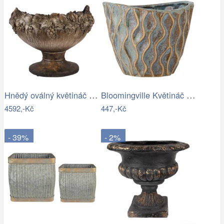
Hnědý oválný květináč na noze zdobený…
Bloomingville Květináč Feren Ø 12 cm
4592,-Kč
447,-Kč
- 39%
- 2%