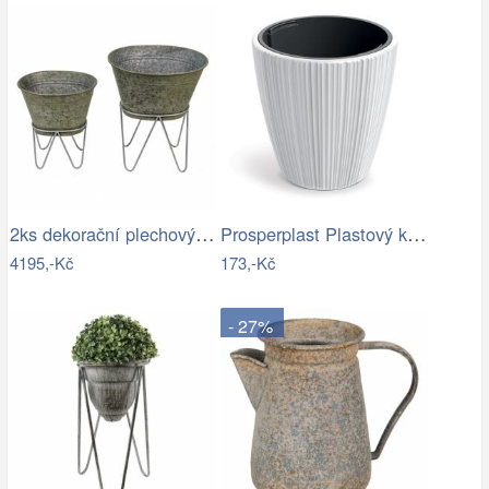
2ks dekorační plechový antik obal na…
Prosperplast Plastový květináč OROS…
4195,-Kč
173,-Kč
- 27%