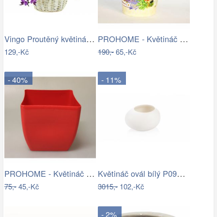
Vingo Proutěný květináč košíček s…
PROHOME - Květináč kulatý vysoký…
129,-Kč
190,-
65,-Kč
- 40%
- 11%
PROHOME - Květináč COUBI 19 hranatý…
Květináč ovál bílý P0990/2
75,-
45,-Kč
3015,-
102,-Kč
- 2%