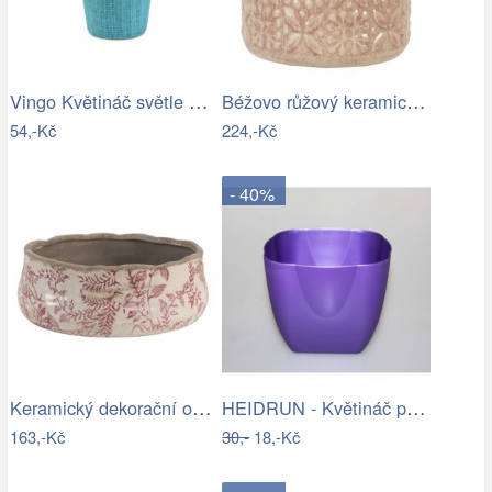
Vingo Květináč světle modrý s…
Béžovo růžový keramický květináč se…
54,-Kč
224,-Kč
- 40%
Keramický dekorační obal na květináč s…
HEIDRUN - Květináč plast 13x13cm různé…
163,-Kč
30,-
18,-Kč