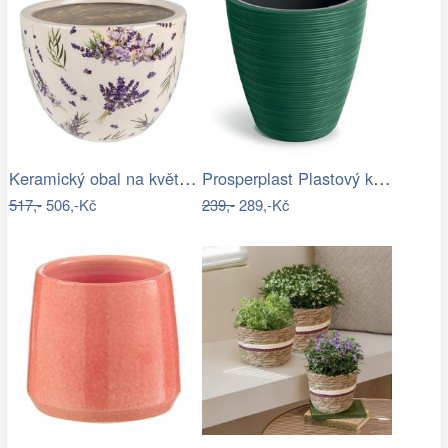
Keramický obal na květináč s levandulí…
Prosperplast Plastový květináč Venas…
517,-
506,-Kč
239,-
289,-Kč