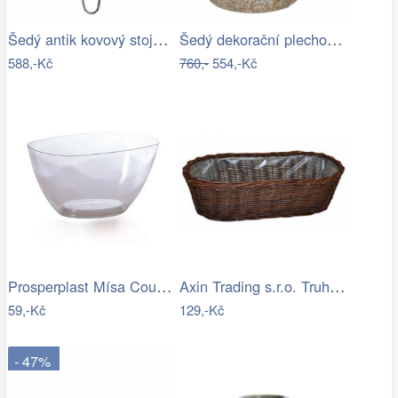
Šedý antik kovový stojan na květiny - Ø…
Šedý dekorační plechový džbánek s…
588,-Kč
760,-
554,-Kč
Prosperplast Mísa Coubi Orchidea…
Axin Trading s.r.o. Truhlík vrbový…
59,-Kč
129,-Kč
- 47%